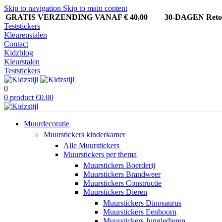
Skip to navigation
Skip to main content
GRATIS VERZENDING VANAF € 40,00
30-DAGEN Ret
Teststickers
Kleurenstalen
Contact
Kidzblog
Kleurstalen
Teststickers
0
0
product
€
0.00
Muurdecoratie
Muurstickers kinderkamer
Alle Muurstickers
Muurstickers per thema
Muurstickers Boerderij
Muurstickers Brandweer
Muurstickers Constructie
Muurstickers Dieren
Muurstickers Dinosaurus
Muurstickers Eenhoorn
Muurstickers Jungledieren