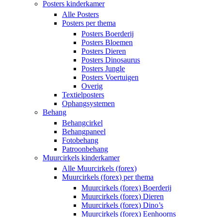
Posters kinderkamer
Alle Posters
Posters per thema
Posters Boerderij
Posters Bloemen
Posters Dieren
Posters Dinosaurus
Posters Jungle
Posters Voertuigen
Overig
Textielposters
Ophangsystemen
Behang
Behangcirkel
Behangpaneel
Fotobehang
Patroonbehang
Muurcirkels kinderkamer
Alle Muurcirkels (forex)
Muurcirkels (forex) per thema
Muurcirkels (forex) Boerderij
Muurcirkels (forex) Dieren
Muurcirkels (forex) Dino’s
Muurcirkels (forex) Eenhoorns