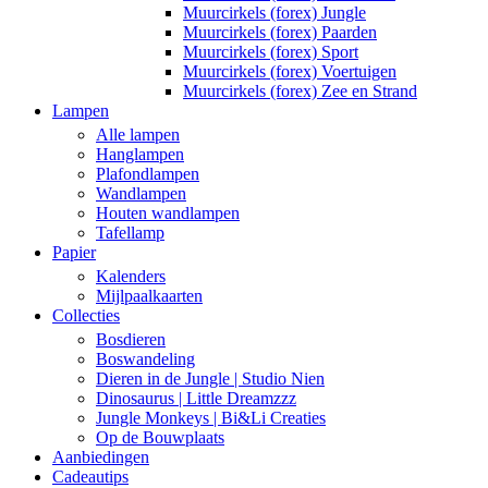
Muurcirkels (forex) Jungle
Muurcirkels (forex) Paarden
Muurcirkels (forex) Sport
Muurcirkels (forex) Voertuigen
Muurcirkels (forex) Zee en Strand
Lampen
Alle lampen
Hanglampen
Plafondlampen
Wandlampen
Houten wandlampen
Tafellamp
Papier
Kalenders
Mijlpaalkaarten
Collecties
Bosdieren
Boswandeling
Dieren in de Jungle | Studio Nien
Dinosaurus | Little Dreamzzz
Jungle Monkeys | Bi&Li Creaties
Op de Bouwplaats
Aanbiedingen
Cadeautips