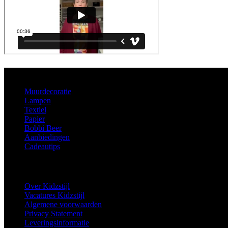
Aanbod
Muurdecoratie
Lampen
Textiel
Papier
Bobbi Beer
Aanbiedingen
Cadeautips
Informatie
Over Kidzstijl
Vacatures Kidzstijl
Algemene voorwaarden
Privacy Statement
Leveringsinformatie