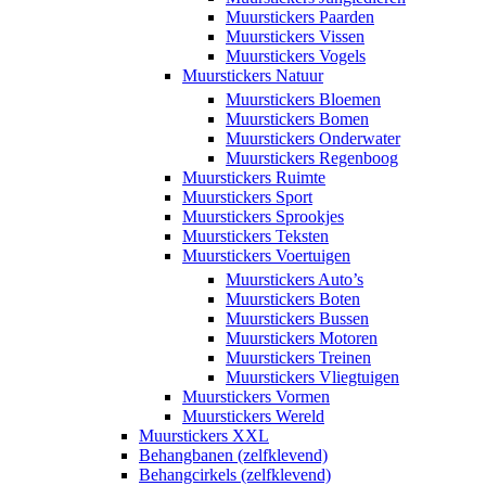
Muurstickers Paarden
Muurstickers Vissen
Muurstickers Vogels
Muurstickers Natuur
Muurstickers Bloemen
Muurstickers Bomen
Muurstickers Onderwater
Muurstickers Regenboog
Muurstickers Ruimte
Muurstickers Sport
Muurstickers Sprookjes
Muurstickers Teksten
Muurstickers Voertuigen
Muurstickers Auto’s
Muurstickers Boten
Muurstickers Bussen
Muurstickers Motoren
Muurstickers Treinen
Muurstickers Vliegtuigen
Muurstickers Vormen
Muurstickers Wereld
Muurstickers XXL
Behangbanen (zelfklevend)
Behangcirkels (zelfklevend)