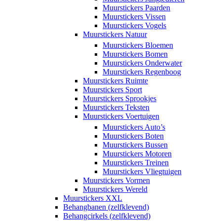
Muurstickers Paarden
Muurstickers Vissen
Muurstickers Vogels
Muurstickers Natuur
Muurstickers Bloemen
Muurstickers Bomen
Muurstickers Onderwater
Muurstickers Regenboog
Muurstickers Ruimte
Muurstickers Sport
Muurstickers Sprookjes
Muurstickers Teksten
Muurstickers Voertuigen
Muurstickers Auto’s
Muurstickers Boten
Muurstickers Bussen
Muurstickers Motoren
Muurstickers Treinen
Muurstickers Vliegtuigen
Muurstickers Vormen
Muurstickers Wereld
Muurstickers XXL
Behangbanen (zelfklevend)
Behangcirkels (zelfklevend)