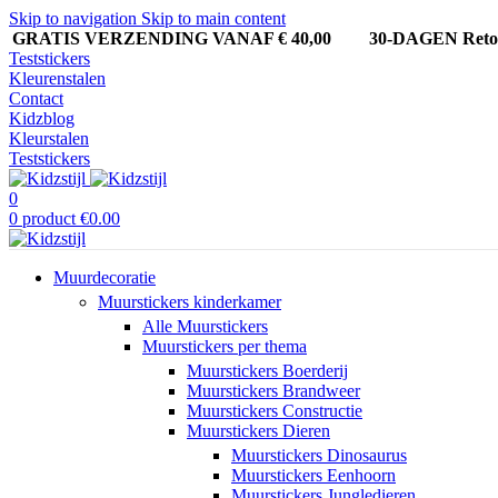
Skip to navigation
Skip to main content
GRATIS VERZENDING VANAF € 40,00
30-DAGEN Ret
Teststickers
Kleurenstalen
Contact
Kidzblog
Kleurstalen
Teststickers
0
0
product
€
0.00
Muurdecoratie
Muurstickers kinderkamer
Alle Muurstickers
Muurstickers per thema
Muurstickers Boerderij
Muurstickers Brandweer
Muurstickers Constructie
Muurstickers Dieren
Muurstickers Dinosaurus
Muurstickers Eenhoorn
Muurstickers Jungledieren