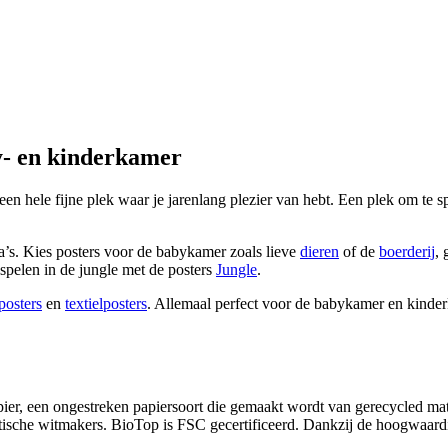
y- en kinderkamer
n hele fijne plek waar je jarenlang plezier van hebt. Een plek om te sp
ema’s. Kies posters voor de babykamer zoals lieve
dieren
of de
boerderij
,
spelen in de jungle met de posters
Jungle
.
posters
en
textielposters
. Allemaal perfect voor de babykamer en kinderk
ier, een ongestreken papiersoort die gemaakt wordt van gerecycled mate
optische witmakers. BioTop is FSC gecertificeerd. Dankzij de hoogwaardig