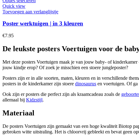
Opties selecteren
Quick view
Toevoegen aan verlanglijstje
Poster werktuigen | in 3 kleuren
€
7.95
De leukste posters Voertuigen voor de bab
Met deze posters Voertuigen maak je van jouw baby- of kinderkamer ee
jouw kindje erop? Of zoek je misschien een stoere jungleposter?
Posters zijn er in alle soorten, maten, kleuren en in verschillende th
posters in de kinderkamer zijn stoere
dinosaurus
en voertuigen. Of ga 
Ook zijn er posters die perfect zijn als kraamcadeau zoals de
geboorte
allemaal bij
Kidzstijl
.
Materiaal
De posters Voertuigen zijn gemaakt van een hoge kwaliteit Biotop pap
gebroken witte uitstraling. Het is chloorvrij gebleekt en bevat geen 