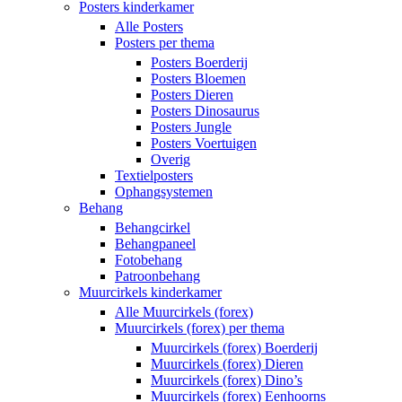
Posters kinderkamer
Alle Posters
Posters per thema
Posters Boerderij
Posters Bloemen
Posters Dieren
Posters Dinosaurus
Posters Jungle
Posters Voertuigen
Overig
Textielposters
Ophangsystemen
Behang
Behangcirkel
Behangpaneel
Fotobehang
Patroonbehang
Muurcirkels kinderkamer
Alle Muurcirkels (forex)
Muurcirkels (forex) per thema
Muurcirkels (forex) Boerderij
Muurcirkels (forex) Dieren
Muurcirkels (forex) Dino’s
Muurcirkels (forex) Eenhoorns