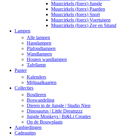
Muurcirkels (forex) Jungle
Muurcirkels (forex) Paarden
Muurcirkels (forex) Sport
Muurcirkels (forex) Voertuigen
Muurcirkels (forex) Zee en Strand
Lampen
Alle lampen
Hanglampen
Plafondlampen
Wandlampen
Houten wandlampen
Tafellamp
Papier
Kalenders
Mijlpaalkaarten
Collecties
Bosdieren
Boswandeling
Dieren in de Jungle | Studio Nien
Dinosaurus | Little Dreamzzz
Jungle Monkeys | Bi&Li Creaties
Op de Bouwplaats
Aanbiedingen
Cadeautips