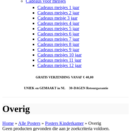
Cadeaus voor meisjes
Cadeaus meisjes 1 jaar
Cadeaus meisjes 2 jaar
Cadeaus meisje 3 jaar
Cadeaus meisjes 4 jaar
Cadeaus meisjes 5 jaar
Cadeaus meisjes 6 jaar
Cadeaus meisjes 7 jaar
Cadeaus meisjes 8 jaar
Cadeaus meisjes 9 jaar
Cadeaus meisjes 10 jaar
Cadeaus meisjes 11 jaar
Cadeaus meisjes 12 jaar
GRATIS VERZENDING VANAF € 40,00
UNIEK en GEMAAKT in NL
30-DAGEN Retourgarantie
Overig
Home
»
Alle Posters
»
Posters Kinderkamer
»
Overig
Geen producten gevonden die aan je zoekcriteria voldoen.