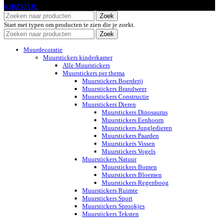
KIDZSTIJL
2024
Zoek
Start met typen om producten te zien die je zoekt.
Zoek
Muurdecoratie
Muurstickers kinderkamer
Alle Muurstickers
Muurstickers per thema
Muurstickers Boerderij
Muurstickers Brandweer
Muurstickers Constructie
Muurstickers Dieren
Muurstickers Dinosaurus
Muurstickers Eenhoorn
Muurstickers Jungledieren
Muurstickers Paarden
Muurstickers Vissen
Muurstickers Vogels
Muurstickers Natuur
Muurstickers Bomen
Muurstickers Bloemen
Muurstickers Regenboog
Muurstickers Ruimte
Muurstickers Sport
Muurstickers Sprookjes
Muurstickers Teksten