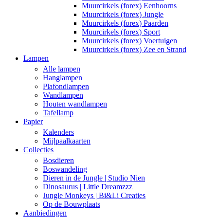
Muurcirkels (forex) Eenhoorns
Muurcirkels (forex) Jungle
Muurcirkels (forex) Paarden
Muurcirkels (forex) Sport
Muurcirkels (forex) Voertuigen
Muurcirkels (forex) Zee en Strand
Lampen
Alle lampen
Hanglampen
Plafondlampen
Wandlampen
Houten wandlampen
Tafellamp
Papier
Kalenders
Mijlpaalkaarten
Collecties
Bosdieren
Boswandeling
Dieren in de Jungle | Studio Nien
Dinosaurus | Little Dreamzzz
Jungle Monkeys | Bi&Li Creaties
Op de Bouwplaats
Aanbiedingen