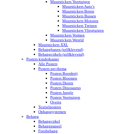
Muurstickers Voertuigen
Muurstickers Auto’s
Muurstickers Boten
Muurstickers Bussen
Muurstickers Motoren
Muurstickers Treinen
Muurstickers Vliegtuigen
Muurstickers Vormen
Muurstickers Wereld
Muurstickers XXL
Behangbanen (zelfklevend)
Behangcirkels (zelfklevend)
Posters kinderkamer
Alle Posters
Posters per thema
Posters Boerderij
Posters Bloemen
Posters Dieren
Posters Dinosaurus
Posters Jungle
Posters Voertuigen
Overig
Textielposters
Ophangsystemen
Behang
Behangcirkel
Behangpaneel
Fotobehang