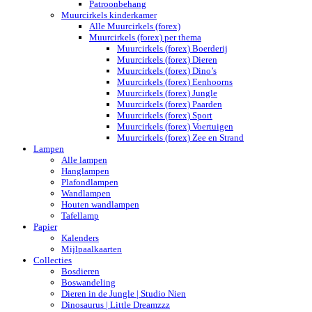
Patroonbehang
Muurcirkels kinderkamer
Alle Muurcirkels (forex)
Muurcirkels (forex) per thema
Muurcirkels (forex) Boerderij
Muurcirkels (forex) Dieren
Muurcirkels (forex) Dino’s
Muurcirkels (forex) Eenhoorns
Muurcirkels (forex) Jungle
Muurcirkels (forex) Paarden
Muurcirkels (forex) Sport
Muurcirkels (forex) Voertuigen
Muurcirkels (forex) Zee en Strand
Lampen
Alle lampen
Hanglampen
Plafondlampen
Wandlampen
Houten wandlampen
Tafellamp
Papier
Kalenders
Mijlpaalkaarten
Collecties
Bosdieren
Boswandeling
Dieren in de Jungle | Studio Nien
Dinosaurus | Little Dreamzzz