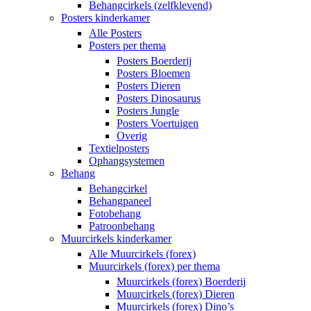
Behangcirkels (zelfklevend)
Posters kinderkamer
Alle Posters
Posters per thema
Posters Boerderij
Posters Bloemen
Posters Dieren
Posters Dinosaurus
Posters Jungle
Posters Voertuigen
Overig
Textielposters
Ophangsystemen
Behang
Behangcirkel
Behangpaneel
Fotobehang
Patroonbehang
Muurcirkels kinderkamer
Alle Muurcirkels (forex)
Muurcirkels (forex) per thema
Muurcirkels (forex) Boerderij
Muurcirkels (forex) Dieren
Muurcirkels (forex) Dino’s