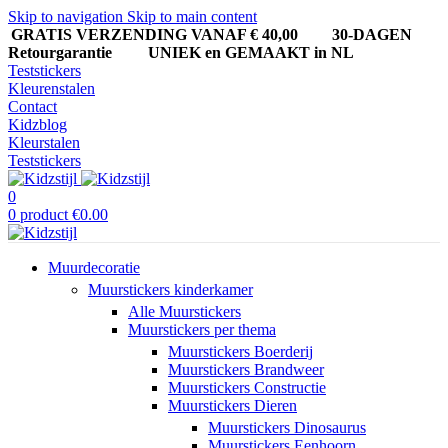
Skip to navigation
Skip to main content
GRATIS VERZENDING VANAF € 40,00
30-DAGEN
Retourgarantie UNIEK en GEMAAKT in NL
Teststickers
Kleurenstalen
Contact
Kidzblog
Kleurstalen
Teststickers
0
0
product
€
0.00
Muurdecoratie
Muurstickers kinderkamer
Alle Muurstickers
Muurstickers per thema
Muurstickers Boerderij
Muurstickers Brandweer
Muurstickers Constructie
Muurstickers Dieren
Muurstickers Dinosaurus
Muurstickers Eenhoorn