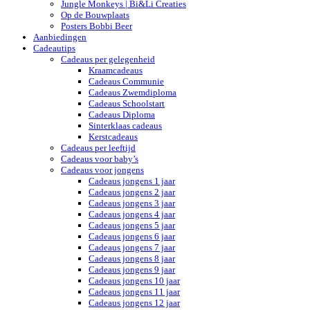
Jungle Monkeys | Bi&Li Creaties
Op de Bouwplaats
Posters Bobbi Beer
Aanbiedingen
Cadeautips
Cadeaus per gelegenheid
Kraamcadeaus
Cadeaus Communie
Cadeaus Zwemdiploma
Cadeaus Schoolstart
Cadeaus Diploma
Sinterklaas cadeaus
Kerstcadeaus
Cadeaus per leeftijd
Cadeaus voor baby’s
Cadeaus voor jongens
Cadeaus jongens 1 jaar
Cadeaus jongens 2 jaar
Cadeaus jongens 3 jaar
Cadeaus jongens 4 jaar
Cadeaus jongens 5 jaar
Cadeaus jongens 6 jaar
Cadeaus jongens 7 jaar
Cadeaus jongens 8 jaar
Cadeaus jongens 9 jaar
Cadeaus jongens 10 jaar
Cadeaus jongens 11 jaar
Cadeaus jongens 12 jaar