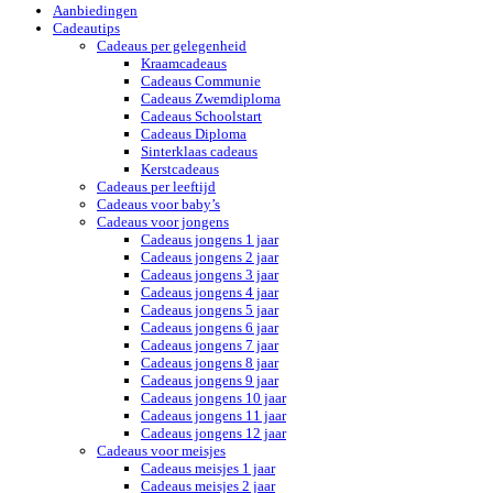
Aanbiedingen
Cadeautips
Cadeaus per gelegenheid
Kraamcadeaus
Cadeaus Communie
Cadeaus Zwemdiploma
Cadeaus Schoolstart
Cadeaus Diploma
Sinterklaas cadeaus
Kerstcadeaus
Cadeaus per leeftijd
Cadeaus voor baby’s
Cadeaus voor jongens
Cadeaus jongens 1 jaar
Cadeaus jongens 2 jaar
Cadeaus jongens 3 jaar
Cadeaus jongens 4 jaar
Cadeaus jongens 5 jaar
Cadeaus jongens 6 jaar
Cadeaus jongens 7 jaar
Cadeaus jongens 8 jaar
Cadeaus jongens 9 jaar
Cadeaus jongens 10 jaar
Cadeaus jongens 11 jaar
Cadeaus jongens 12 jaar
Cadeaus voor meisjes
Cadeaus meisjes 1 jaar
Cadeaus meisjes 2 jaar