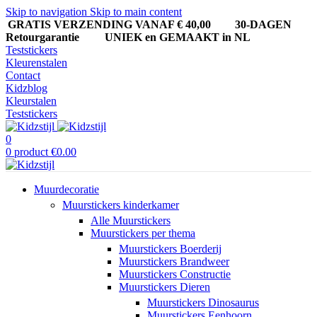
Skip to navigation
Skip to main content
GRATIS VERZENDING VANAF € 40,00
30-DAGEN
Retourgarantie UNIEK en GEMAAKT in NL
Teststickers
Kleurenstalen
Contact
Kidzblog
Kleurstalen
Teststickers
0
0
product
€
0.00
Muurdecoratie
Muurstickers kinderkamer
Alle Muurstickers
Muurstickers per thema
Muurstickers Boerderij
Muurstickers Brandweer
Muurstickers Constructie
Muurstickers Dieren
Muurstickers Dinosaurus
Muurstickers Eenhoorn