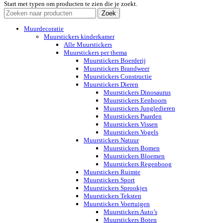
Start met typen om producten te zien die je zoekt.
Zoek
Muurdecoratie
Muurstickers kinderkamer
Alle Muurstickers
Muurstickers per thema
Muurstickers Boerderij
Muurstickers Brandweer
Muurstickers Constructie
Muurstickers Dieren
Muurstickers Dinosaurus
Muurstickers Eenhoorn
Muurstickers Jungledieren
Muurstickers Paarden
Muurstickers Vissen
Muurstickers Vogels
Muurstickers Natuur
Muurstickers Bomen
Muurstickers Bloemen
Muurstickers Regenboog
Muurstickers Ruimte
Muurstickers Sport
Muurstickers Sprookjes
Muurstickers Teksten
Muurstickers Voertuigen
Muurstickers Auto’s
Muurstickers Boten