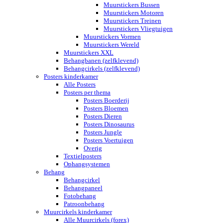
Muurstickers Bussen
Muurstickers Motoren
Muurstickers Treinen
Muurstickers Vliegtuigen
Muurstickers Vormen
Muurstickers Wereld
Muurstickers XXL
Behangbanen (zelfklevend)
Behangcirkels (zelfklevend)
Posters kinderkamer
Alle Posters
Posters per thema
Posters Boerderij
Posters Bloemen
Posters Dieren
Posters Dinosaurus
Posters Jungle
Posters Voertuigen
Overig
Textielposters
Ophangsystemen
Behang
Behangcirkel
Behangpaneel
Fotobehang
Patroonbehang
Muurcirkels kinderkamer
Alle Muurcirkels (forex)