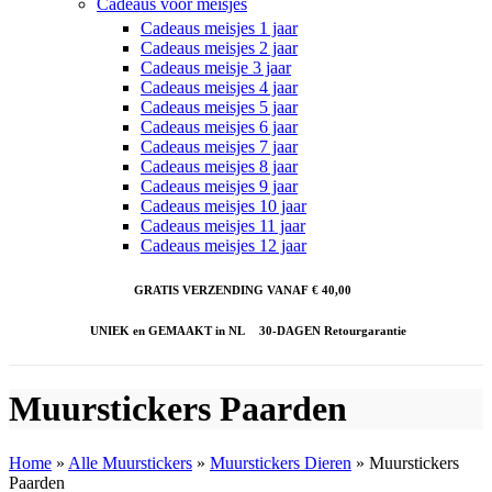
Cadeaus voor meisjes
Cadeaus meisjes 1 jaar
Cadeaus meisjes 2 jaar
Cadeaus meisje 3 jaar
Cadeaus meisjes 4 jaar
Cadeaus meisjes 5 jaar
Cadeaus meisjes 6 jaar
Cadeaus meisjes 7 jaar
Cadeaus meisjes 8 jaar
Cadeaus meisjes 9 jaar
Cadeaus meisjes 10 jaar
Cadeaus meisjes 11 jaar
Cadeaus meisjes 12 jaar
GRATIS VERZENDING VANAF € 40,00
UNIEK en GEMAAKT in NL
30-DAGEN Retourgarantie
Muurstickers Paarden
Home
»
Alle Muurstickers
»
Muurstickers Dieren
»
Muurstickers
Paarden