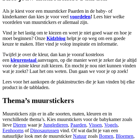
Als je kiest voor een muursticker Paarden in de baby- of
kinderkamer dan kies je voor veel
voordelen
!
Lees hier welke
voordelen van muurstickers er allemaal zijn.
Vind je het lastig om te kiezen en weet je niet goed waar en hoe je
moet beginnen? Onze
Kidzblog
helpt je op weg om een goede
keuze te maken. Hier vind je volop inspiratie en informatie.
Twijfel je over de kleur, dan kan je vooraf kosteloos
een
kleurenstaal
aanvragen, op die manier weet je zeker dat je altijd
voor de juiste kleur zult kiezen. En mocht je nou niet kunnen vinden
wat je zoekt? Laat het ons weten. Dan gaan we voor je op zoek!
Lees voor het aankopen de plakinstructies die je kan vinden bij elke
product in de tabbladen.
Thema’s muurstickers
Muurstickers zijn er in alle soorten, maten, kleuren en in
verschillende thema’s. Kies muurstickers voor de babykamer zoals
lieve
Dieren
waar je
Jungledieren
,
Paarden
,
Vissen
,
Vogels
,
Eenhoorns
of
Dinosaurussen
vind. Of wat dacht je van een
natuurlijke look met de muursticker
Natuur
zoals
Bomen
,
Bloemen
,