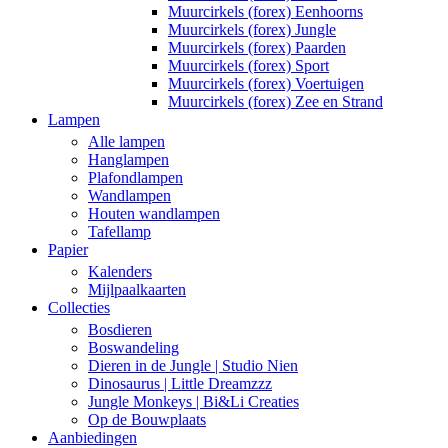
Muurcirkels (forex) Eenhoorns
Muurcirkels (forex) Jungle
Muurcirkels (forex) Paarden
Muurcirkels (forex) Sport
Muurcirkels (forex) Voertuigen
Muurcirkels (forex) Zee en Strand
Lampen
Alle lampen
Hanglampen
Plafondlampen
Wandlampen
Houten wandlampen
Tafellamp
Papier
Kalenders
Mijlpaalkaarten
Collecties
Bosdieren
Boswandeling
Dieren in de Jungle | Studio Nien
Dinosaurus | Little Dreamzzz
Jungle Monkeys | Bi&Li Creaties
Op de Bouwplaats
Aanbiedingen