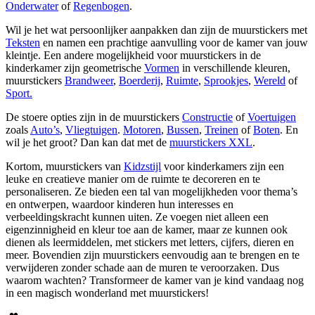
Onderwater
of
Regenbogen
.
Wil je het wat persoonlijker aanpakken dan zijn de muurstickers met
Teksten
en namen een prachtige aanvulling voor de kamer van jouw
kleintje. Een andere mogelijkheid voor muurstickers in de
kinderkamer zijn geometrische
Vormen
in verschillende kleuren,
muurstickers
Brandweer
,
Boerderij
,
Ruimte
,
Sprookjes
,
Wereld
of
Sport.
De stoere opties zijn in de muurstickers
Constructie
of
Voertuigen
zoals
Auto’s
,
Vliegtuigen
.
Motoren
,
Bussen
,
Treinen
of
Boten
. En
wil je het groot? Dan kan dat met de
muurstickers XXL
.
Kortom, muurstickers van
Kidzstijl
voor kinderkamers zijn een
leuke en creatieve manier om de ruimte te decoreren en te
personaliseren. Ze bieden een tal van mogelijkheden voor thema’s
en ontwerpen, waardoor kinderen hun interesses en
verbeeldingskracht kunnen uiten. Ze voegen niet alleen een
eigenzinnigheid en kleur toe aan de kamer, maar ze kunnen ook
dienen als leermiddelen, met stickers met letters, cijfers, dieren en
meer. Bovendien zijn muurstickers eenvoudig aan te brengen en te
verwijderen zonder schade aan de muren te veroorzaken. Dus
waarom wachten? Transformeer de kamer van je kind vandaag nog
in een magisch wonderland met muurstickers!