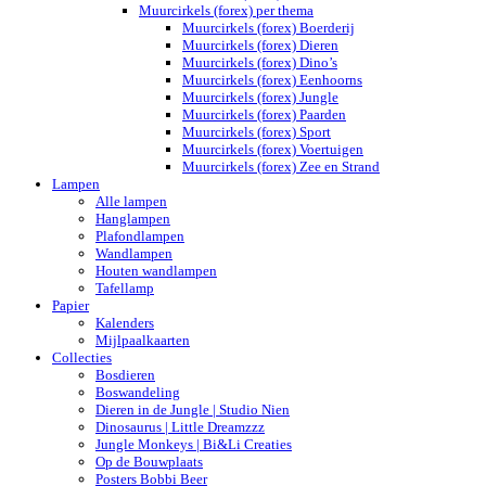
Muurcirkels (forex) per thema
Muurcirkels (forex) Boerderij
Muurcirkels (forex) Dieren
Muurcirkels (forex) Dino’s
Muurcirkels (forex) Eenhoorns
Muurcirkels (forex) Jungle
Muurcirkels (forex) Paarden
Muurcirkels (forex) Sport
Muurcirkels (forex) Voertuigen
Muurcirkels (forex) Zee en Strand
Lampen
Alle lampen
Hanglampen
Plafondlampen
Wandlampen
Houten wandlampen
Tafellamp
Papier
Kalenders
Mijlpaalkaarten
Collecties
Bosdieren
Boswandeling
Dieren in de Jungle | Studio Nien
Dinosaurus | Little Dreamzzz
Jungle Monkeys | Bi&Li Creaties
Op de Bouwplaats
Posters Bobbi Beer