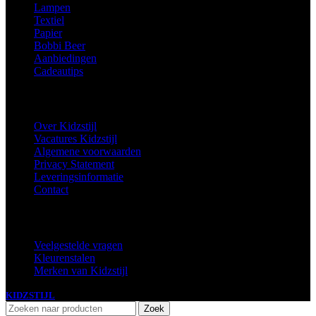
Lampen
Textiel
Papier
Bobbi Beer
Aanbiedingen
Cadeautips
Informatie
Over Kidzstijl
Vacatures Kidzstijl
Algemene voorwaarden
Privacy Statement
Leveringsinformatie
Contact
Extra
Veelgestelde vragen
Kleurenstalen
Merken van Kidzstijl
KIDZSTIJL
2024
Zoek