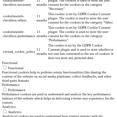
cookielawinfo-
11
plugin. The cookies is used to store the user
checkbox-necessary
months
consent for the cookies in the category
"Necessary".
This cookie is set by GDPR Cookie Consent
cookielawinfo-
11
plugin. The cookie is used to store the user
checkbox-others
months
consent for the cookies in the category "Other.
This cookie is set by GDPR Cookie Consent
cookielawinfo-
11
plugin. The cookie is used to store the user
checkbox-performance
months
consent for the cookies in the category
"Performance".
The cookie is set by the GDPR Cookie
11
Consent plugin and is used to store whether or
viewed_cookie_policy
months
not user has consented to the use of cookies. It
does not store any personal data.
Functional
Functional
Functional cookies help to perform certain functionalities like sharing the
content of the website on social media platforms, collect feedbacks, and other
third-party features.
Performance
Performance
Performance cookies are used to understand and analyze the key performance
indexes of the website which helps in delivering a better user experience for the
visitors.
Analytics
Analytics
Analytical cookies are used to understand how visitors interact with the