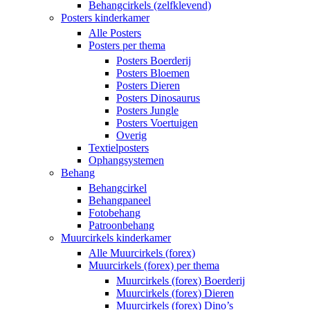
Behangcirkels (zelfklevend)
Posters kinderkamer
Alle Posters
Posters per thema
Posters Boerderij
Posters Bloemen
Posters Dieren
Posters Dinosaurus
Posters Jungle
Posters Voertuigen
Overig
Textielposters
Ophangsystemen
Behang
Behangcirkel
Behangpaneel
Fotobehang
Patroonbehang
Muurcirkels kinderkamer
Alle Muurcirkels (forex)
Muurcirkels (forex) per thema
Muurcirkels (forex) Boerderij
Muurcirkels (forex) Dieren
Muurcirkels (forex) Dino’s