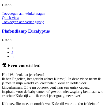
€
94.95
Toevoegen aan winkelwagen
Quick view
Toevoegen aan verlanglijstje
Plafondlamp Eucalyptus
€
94.95
1
2
→
🎥
Even voorstellen!
Hoi! Wat leuk dat je er bent!
Ik ben Engelien, het gezicht achter Kidzstijl. In deze video neem ik
je mee in mijn wereld vol creativiteit, kleur en liefde voor
kinderkamers. Of je nu op zoek bent naar een uniek cadeau,
inspiratie voor de babykamer, of gewoon nieuwsgierig bent naar wie
er achter Kidzstijl zit – ik vertel je er graag meer over!
Kijk gezellig mee, en ontdek wat Kidzstijl voor jou (en je kleintje)