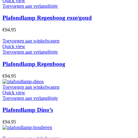
Quick view
op
Toevoegen aan verlanglijstje
de
productpagina
Plafondlamp Regenboog roze/goud
€
94.95
Toevoegen aan winkelwagen
Quick view
Toevoegen aan verlanglijstje
Plafondlamp Regenboog
€
94.95
Toevoegen aan winkelwagen
Quick view
Toevoegen aan verlanglijstje
Plafondlamp Dino’s
€
94.95