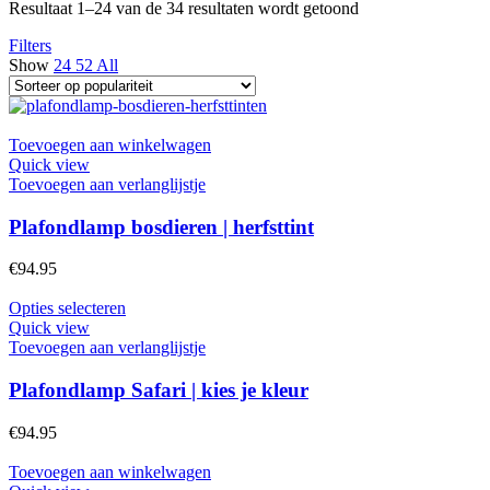
Gesorteerd
Resultaat 1–24 van de 34 resultaten wordt getoond
op
Filters
populariteit
Show
24
52
All
Toevoegen aan winkelwagen
Quick view
Toevoegen aan verlanglijstje
Plafondlamp bosdieren | herfsttint
€
94.95
Dit
Opties selecteren
product
Quick view
heeft
Toevoegen aan verlanglijstje
meerdere
variaties.
Plafondlamp Safari | kies je kleur
Deze
optie
€
94.95
kan
gekozen
Toevoegen aan winkelwagen
worden