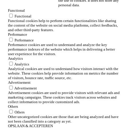
the use of cookies. It does not store any
personal data.
Functional
Functional
Functional cookies help to perform certain functionalities like sharing
the content of the website on social media platforms, collect feedbacks,
and other third-party features.
Performance
Performance
Performance cookies are used to understand and analyze the key
performance indexes of the website which helps in delivering a better
user experience for the visitors.
Analytics
Analytics
Analytical cookies are used to understand how visitors interact with the
website. These cookies help provide information on metrics the number
of visitors, bounce rate, traffic source, etc.
Advertisement
Advertisement
Advertisement cookies are used to provide visitors with relevant ads and
marketing campaigns. These cookies track visitors across websites and
collect information to provide customized ads.
Others
Others
Other uncategorized cookies are those that are being analyzed and have
not been classified into a category as yet.
OPSLAAN & ACCEPTEREN