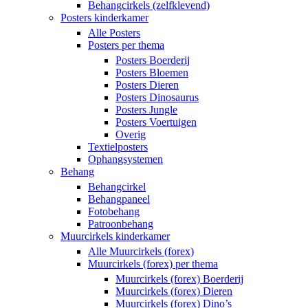
Behangcirkels (zelfklevend)
Posters kinderkamer
Alle Posters
Posters per thema
Posters Boerderij
Posters Bloemen
Posters Dieren
Posters Dinosaurus
Posters Jungle
Posters Voertuigen
Overig
Textielposters
Ophangsystemen
Behang
Behangcirkel
Behangpaneel
Fotobehang
Patroonbehang
Muurcirkels kinderkamer
Alle Muurcirkels (forex)
Muurcirkels (forex) per thema
Muurcirkels (forex) Boerderij
Muurcirkels (forex) Dieren
Muurcirkels (forex) Dino’s