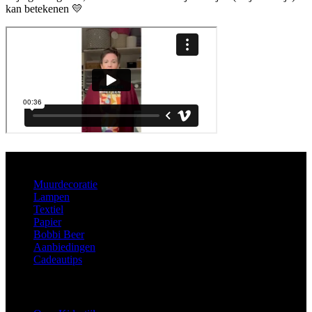
kan betekenen 💛
Aanbod
Muurdecoratie
Lampen
Textiel
Papier
Bobbi Beer
Aanbiedingen
Cadeautips
Informatie