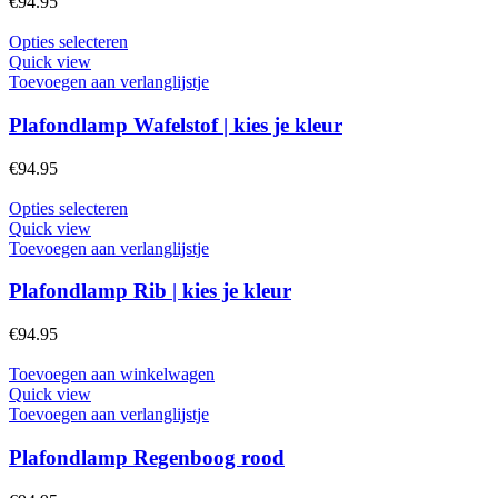
€
94.95
Dit
Opties selecteren
product
Quick view
heeft
Toevoegen aan verlanglijstje
meerdere
variaties.
Plafondlamp Wafelstof | kies je kleur
Deze
optie
€
94.95
kan
gekozen
Dit
Opties selecteren
worden
product
Quick view
op
heeft
Toevoegen aan verlanglijstje
de
meerdere
productpagina
variaties.
Plafondlamp Rib | kies je kleur
Deze
optie
€
94.95
kan
gekozen
Toevoegen aan winkelwagen
worden
Quick view
op
Toevoegen aan verlanglijstje
de
productpagina
Plafondlamp Regenboog rood