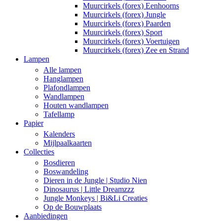
Muurcirkels (forex) Eenhoorns
Muurcirkels (forex) Jungle
Muurcirkels (forex) Paarden
Muurcirkels (forex) Sport
Muurcirkels (forex) Voertuigen
Muurcirkels (forex) Zee en Strand
Lampen
Alle lampen
Hanglampen
Plafondlampen
Wandlampen
Houten wandlampen
Tafellamp
Papier
Kalenders
Mijlpaalkaarten
Collecties
Bosdieren
Boswandeling
Dieren in de Jungle | Studio Nien
Dinosaurus | Little Dreamzzz
Jungle Monkeys | Bi&Li Creaties
Op de Bouwplaats
Aanbiedingen