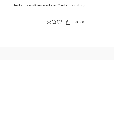
Teststickers
Kleurenstalen
Contact
Kidzblog
€
0.00