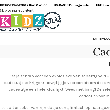
Skip to navigation
RATIS VERZENDING VANAF € 40,00
30-DAGEN Retourgarantie UNIEK en G
Skip to main content
Muurdeco
Cad
Zet je schrap voor een explosieve van schattigheid 
cadeautje te krijgen!
Terwijl jij je voorbereidt om deze
cadeautje een hele klus lijkt. Wees niet bang! De sele
cadeaus voor mei
Je zult er zeker van zijn dat je een glimlach op haar gez