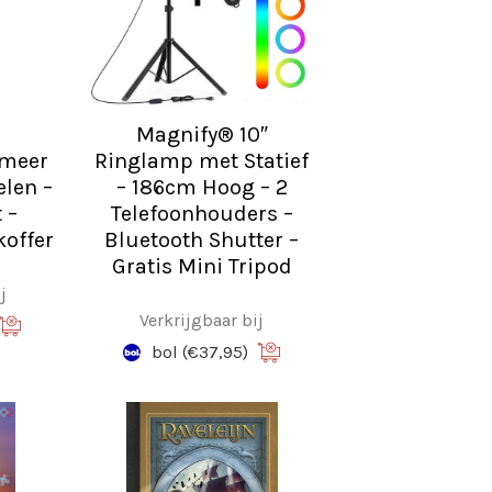
Magnify® 10″
 meer
Ringlamp met Statief
len –
– 186cm Hoog – 2
 –
Telefoonhouders –
offer
Bluetooth Shutter –
Gratis Mini Tripod
j
Verkrijgbaar bij
bol
(€37,95)