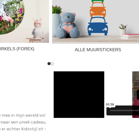
IRKELS (FOREX)
ALLE MUURSTICKERS
e mee in mijn wereld vol
t naar een uniek cadeau,
r achter Kidzstijl zit –