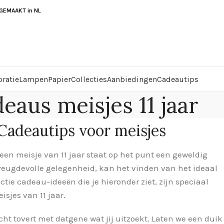
EMAAKT in NL
ratie
Lampen
Papier
Collecties
Aanbiedingen
Cadeautips
eaus meisjes 11 jaar
Cadeautips voor meisjes
- een
meisje van 11 jaar staat op het punt een geweldig
 vreugdevolle gelegenheid, kan het vinden van het ideaal
ctie cadeau-ideeën die je hieronder ziet, zijn speciaal
sjes van 11 jaar.
icht tovert met datgene wat jij uitzoekt. Laten we een duik