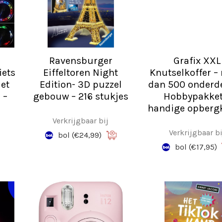
Ravensburger
Grafix XXL
iets
Eiffeltoren Night
Knutselkoffer –
met
Edition- 3D puzzel
dan 500 onderde
 –
gebouw – 216 stukjes
Hobbypakket
handige opbergk
Verkrijgbaar bij
Verkrijgbaar bi
bol
(€24,99)
bol
(€17,95)