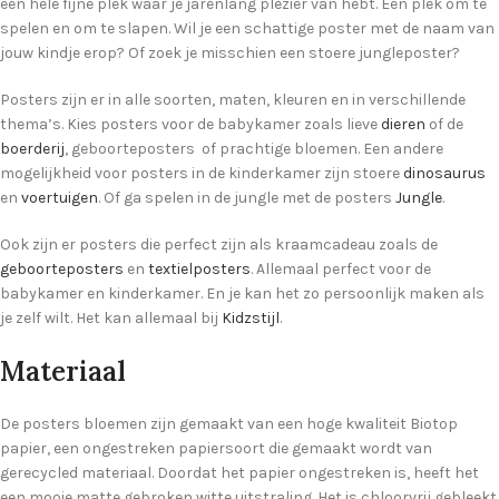
een hele fijne plek waar je jarenlang plezier van hebt. Een plek om te
spelen en om te slapen. Wil je een schattige poster met de naam van
jouw kindje erop? Of zoek je misschien een stoere jungleposter?
Posters zijn er in alle soorten, maten, kleuren en in verschillende
thema’s. Kies posters voor de babykamer zoals lieve
dieren
of de
boerderij
, geboorteposters of prachtige bloemen. Een andere
mogelijkheid voor posters in de kinderkamer zijn stoere
dinosaurus
en
voertuigen
. Of ga spelen in de jungle met de posters
Jungle
.
Ook zijn er posters die perfect zijn als kraamcadeau zoals de
geboorteposters
en
textielposters
. Allemaal perfect voor de
babykamer en kinderkamer. En je kan het zo persoonlijk maken als
je zelf wilt. Het kan allemaal bij
Kidzstijl
.
Materiaal
De posters bloemen zijn gemaakt van een hoge kwaliteit Biotop
papier, een ongestreken papiersoort die gemaakt wordt van
gerecycled materiaal. Doordat het papier ongestreken is, heeft het
een mooie matte gebroken witte uitstraling. Het is chloorvrij gebleekt