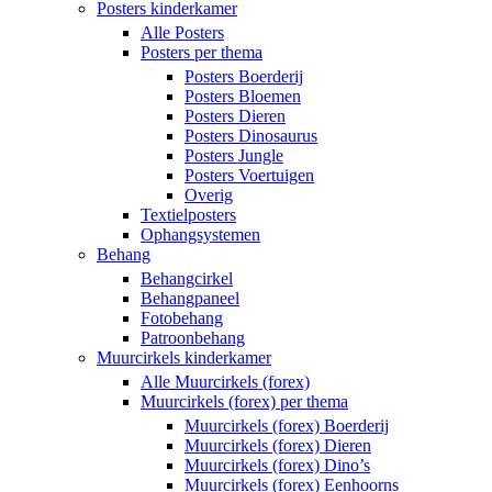
Posters kinderkamer
Alle Posters
Posters per thema
Posters Boerderij
Posters Bloemen
Posters Dieren
Posters Dinosaurus
Posters Jungle
Posters Voertuigen
Overig
Textielposters
Ophangsystemen
Behang
Behangcirkel
Behangpaneel
Fotobehang
Patroonbehang
Muurcirkels kinderkamer
Alle Muurcirkels (forex)
Muurcirkels (forex) per thema
Muurcirkels (forex) Boerderij
Muurcirkels (forex) Dieren
Muurcirkels (forex) Dino’s
Muurcirkels (forex) Eenhoorns