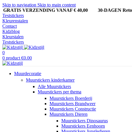
Skip to navigation
Skip to main content
GRATIS VERZENDING VANAF € 40,00
30-DAGEN Ret
Teststickers
Kleurenstalen
Contact
Kidzblog
Kleurstalen
Teststickers
0
0
product
€
0.00
Muurdecoratie
Muurstickers kinderkamer
Alle Muurstickers
Muurstickers per thema
Muurstickers Boerderij
Muurstickers Brandweer
Muurstickers Constructie
Muurstickers Dieren
Muurstickers Dinosaurus
Muurstickers Eenhoorn
Muurstickers Jungledieren