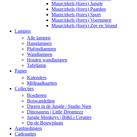
Muurcirkels (forex) Jungle
Muurcirkels (forex) Paarden
Muurcirkels (forex) Sport
Muurcirkels (forex) Voertuigen
Muurcirkels (forex) Zee en Strand
Lampen
Alle lampen
Hanglampen
Plafondlampen
Wandlampen
Houten wandlampen
Tafellamp
Papier
Kalenders
Mijlpaalkaarten
Collecties
Bosdieren
Boswandeling
Dieren in de Jungle | Studio Nien
Dinosaurus | Little Dreamzzz
Jungle Monkeys | Bi&Li Creaties
Op de Bouwplaats
Aanbiedingen
Cadeautips