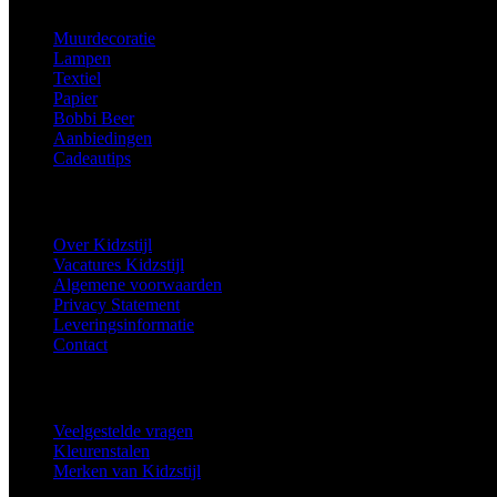
Muurdecoratie
Lampen
Textiel
Papier
Bobbi Beer
Aanbiedingen
Cadeautips
Informatie
Over Kidzstijl
Vacatures Kidzstijl
Algemene voorwaarden
Privacy Statement
Leveringsinformatie
Contact
Extra
Veelgestelde vragen
Kleurenstalen
Merken van Kidzstijl