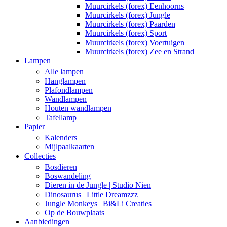
Muurcirkels (forex) Eenhoorns
Muurcirkels (forex) Jungle
Muurcirkels (forex) Paarden
Muurcirkels (forex) Sport
Muurcirkels (forex) Voertuigen
Muurcirkels (forex) Zee en Strand
Lampen
Alle lampen
Hanglampen
Plafondlampen
Wandlampen
Houten wandlampen
Tafellamp
Papier
Kalenders
Mijlpaalkaarten
Collecties
Bosdieren
Boswandeling
Dieren in de Jungle | Studio Nien
Dinosaurus | Little Dreamzzz
Jungle Monkeys | Bi&Li Creaties
Op de Bouwplaats
Aanbiedingen