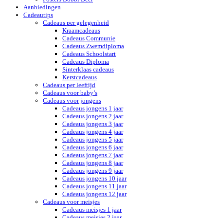
Aanbiedingen
Cadeautips
Cadeaus per gelegenheid
Kraamcadeaus
Cadeaus Communie
Cadeaus Zwemdiploma
Cadeaus Schoolstart
Cadeaus Diploma
Sinterklaas cadeaus
Kerstcadeaus
Cadeaus per leeftijd
Cadeaus voor baby’s
Cadeaus voor jongens
Cadeaus jongens 1 jaar
Cadeaus jongens 2 jaar
Cadeaus jongens 3 jaar
Cadeaus jongens 4 jaar
Cadeaus jongens 5 jaar
Cadeaus jongens 6 jaar
Cadeaus jongens 7 jaar
Cadeaus jongens 8 jaar
Cadeaus jongens 9 jaar
Cadeaus jongens 10 jaar
Cadeaus jongens 11 jaar
Cadeaus jongens 12 jaar
Cadeaus voor meisjes
Cadeaus meisjes 1 jaar
Cadeaus meisjes 2 jaar