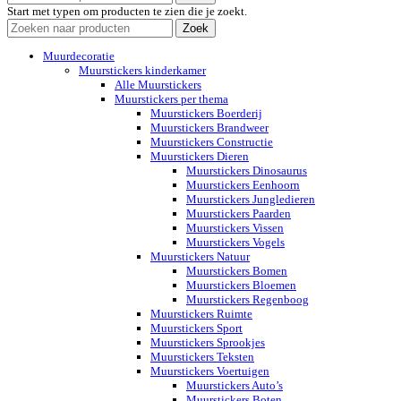
Start met typen om producten te zien die je zoekt.
Zoek
Muurdecoratie
Muurstickers kinderkamer
Alle Muurstickers
Muurstickers per thema
Muurstickers Boerderij
Muurstickers Brandweer
Muurstickers Constructie
Muurstickers Dieren
Muurstickers Dinosaurus
Muurstickers Eenhoorn
Muurstickers Jungledieren
Muurstickers Paarden
Muurstickers Vissen
Muurstickers Vogels
Muurstickers Natuur
Muurstickers Bomen
Muurstickers Bloemen
Muurstickers Regenboog
Muurstickers Ruimte
Muurstickers Sport
Muurstickers Sprookjes
Muurstickers Teksten
Muurstickers Voertuigen
Muurstickers Auto’s
Muurstickers Boten