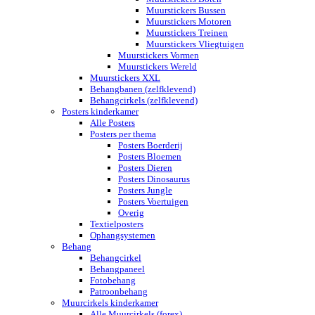
Muurstickers Bussen
Muurstickers Motoren
Muurstickers Treinen
Muurstickers Vliegtuigen
Muurstickers Vormen
Muurstickers Wereld
Muurstickers XXL
Behangbanen (zelfklevend)
Behangcirkels (zelfklevend)
Posters kinderkamer
Alle Posters
Posters per thema
Posters Boerderij
Posters Bloemen
Posters Dieren
Posters Dinosaurus
Posters Jungle
Posters Voertuigen
Overig
Textielposters
Ophangsystemen
Behang
Behangcirkel
Behangpaneel
Fotobehang
Patroonbehang
Muurcirkels kinderkamer
Alle Muurcirkels (forex)