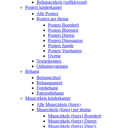
Behangcirkels (zelfklevend)
Posters kinderkamer
Alle Posters
Posters per thema
Posters Boerderij
Posters Bloemen
Posters Dieren
Posters Dinosaurus
Posters Jungle
Posters Voertuigen
Overig
Textielposters
Ophangsystemen
Behang
Behangcirkel
Behangpaneel
Fotobehang
Patroonbehang
Muurcirkels kinderkamer
Alle Muurcirkels (forex)
Muurcirkels (forex) per thema
Muurcirkels (forex) Boerderij
Muurcirkels (forex) Dieren
Muurcirkels (forex) Dino’s