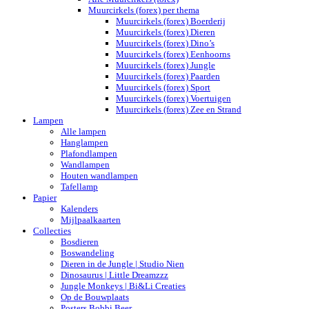
Muurcirkels (forex) per thema
Muurcirkels (forex) Boerderij
Muurcirkels (forex) Dieren
Muurcirkels (forex) Dino’s
Muurcirkels (forex) Eenhoorns
Muurcirkels (forex) Jungle
Muurcirkels (forex) Paarden
Muurcirkels (forex) Sport
Muurcirkels (forex) Voertuigen
Muurcirkels (forex) Zee en Strand
Lampen
Alle lampen
Hanglampen
Plafondlampen
Wandlampen
Houten wandlampen
Tafellamp
Papier
Kalenders
Mijlpaalkaarten
Collecties
Bosdieren
Boswandeling
Dieren in de Jungle | Studio Nien
Dinosaurus | Little Dreamzzz
Jungle Monkeys | Bi&Li Creaties
Op de Bouwplaats
Posters Bobbi Beer