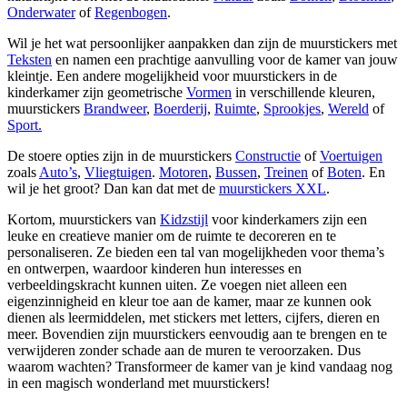
Onderwater
of
Regenbogen
.
Wil je het wat persoonlijker aanpakken dan zijn de muurstickers met
Teksten
en namen een prachtige aanvulling voor de kamer van jouw
kleintje. Een andere mogelijkheid voor muurstickers in de
kinderkamer zijn geometrische
Vormen
in verschillende kleuren,
muurstickers
Brandweer
,
Boerderij
,
Ruimte
,
Sprookjes
,
Wereld
of
Sport.
De stoere opties zijn in de muurstickers
Constructie
of
Voertuigen
zoals
Auto’s
,
Vliegtuigen
.
Motoren
,
Bussen
,
Treinen
of
Boten
. En
wil je het groot? Dan kan dat met de
muurstickers XXL
.
Kortom, muurstickers van
Kidzstijl
voor kinderkamers zijn een
leuke en creatieve manier om de ruimte te decoreren en te
personaliseren. Ze bieden een tal van mogelijkheden voor thema’s
en ontwerpen, waardoor kinderen hun interesses en
verbeeldingskracht kunnen uiten. Ze voegen niet alleen een
eigenzinnigheid en kleur toe aan de kamer, maar ze kunnen ook
dienen als leermiddelen, met stickers met letters, cijfers, dieren en
meer. Bovendien zijn muurstickers eenvoudig aan te brengen en te
verwijderen zonder schade aan de muren te veroorzaken. Dus
waarom wachten? Transformeer de kamer van je kind vandaag nog
in een magisch wonderland met muurstickers!