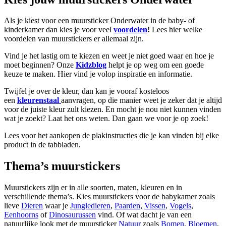
Als je kiest voor een muursticker Onderwater in de baby- of
kinderkamer dan kies je voor veel
voordelen
!
Lees hier welke
voordelen van muurstickers er allemaal zijn.
Vind je het lastig om te kiezen en weet je niet goed waar en hoe je
moet beginnen? Onze
Kidzblog
helpt je op weg om een goede
keuze te maken. Hier vind je volop inspiratie en informatie.
Twijfel je over de kleur, dan kan je vooraf kosteloos
een
kleurenstaal
aanvragen, op die manier weet je zeker dat je altijd
voor de juiste kleur zult kiezen. En mocht je nou niet kunnen vinden
wat je zoekt? Laat het ons weten. Dan gaan we voor je op zoek!
Lees voor het aankopen de plakinstructies die je kan vinden bij elke
product in de tabbladen.
Thema’s muurstickers
Muurstickers zijn er in alle soorten, maten, kleuren en in
verschillende thema’s. Kies muurstickers voor de babykamer zoals
lieve
Dieren
waar je
Jungledieren
,
Paarden
,
Vissen
,
Vogels
,
Eenhoorns
of
Dinosaurussen
vind. Of wat dacht je van een
natuurlijke look met de muursticker
Natuur
zoals
Bomen
,
Bloemen
,