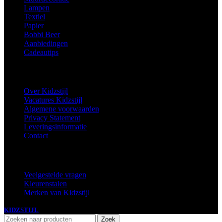
Lampen
Textiel
Papier
Bobbi Beer
Aanbiedingen
Cadeautips
Informatie
Over Kidzstijl
Vacatures Kidzstijl
Algemene voorwaarden
Privacy Statement
Leveringsinformatie
Contact
Extra
Veelgestelde vragen
Kleurenstalen
Merken van Kidzstijl
KIDZSTIJL
2024
Zoek