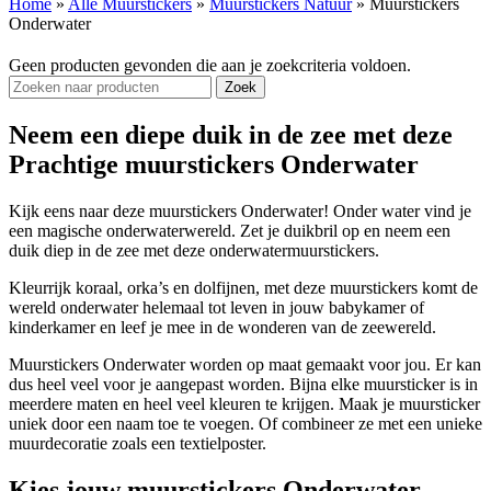
Home
»
Alle Muurstickers
»
Muurstickers Natuur
»
Muurstickers
Onderwater
Geen producten gevonden die aan je zoekcriteria voldoen.
Zoek
Neem een diepe duik in de zee met deze
Prachtige muurstickers Onderwater
Kijk eens naar deze muurstickers Onderwater! Onder water vind je
een magische onderwaterwereld. Zet je duikbril op en neem een
duik diep in de zee met deze onderwatermuurstickers.
Kleurrijk koraal, orka’s en dolfijnen, met deze muurstickers komt de
wereld onderwater helemaal tot leven in jouw babykamer of
kinderkamer en leef je mee in de wonderen van de zeewereld.
Muurstickers Onderwater worden op maat gemaakt voor jou. Er kan
dus heel veel voor je aangepast worden. Bijna elke muursticker is in
meerdere maten en heel veel kleuren te krijgen. Maak je muursticker
uniek door een naam toe te voegen. Of combineer ze met een unieke
muurdecoratie zoals een textielposter.
Kies jouw muurstickers Onderwater