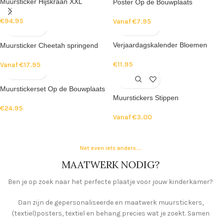
Muursticker Hijskraan XXL
Poster Op de Bouwplaats
€
94.95
Vanaf
€
7.95
Verjaardagskalender Bloemen
Muursticker Cheetah springend
€
11.95
Vanaf
€
17.95
Muurstickerset Op de Bouwplaats
Muurstickers Stippen
€
24.95
Vanaf
€
3.00
Net even iets anders....
MAATWERK NODIG?
Ben je op zoek naar het perfecte plaatje voor jouw kinderkamer?
Dan zijn de gepersonaliseerde en maatwerk muurstickers,
(textiel)posters, textiel en behang precies wat je zoekt.
Samen