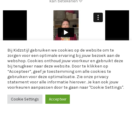
kan betekenen 💛
Bij Kidzstijl gebruiken we cookies op de website om te
zorgen voor een optimale ervaring bij jouw bezoek aan de
webshop. Cookies onthoud jouw voorkeur en gebruikt deze
bij terugkeer naar deze website. Door te klikken op
“Accepteer”, geef je toestemming om alle cookies te
AANBOD
gebruiken voor deze optimalisatie. Zie onze privacy
statement voor alle informatie hierover. Je kan ook jouw
INFORMATIE
voorkeuren aanpassen door te gaan naar "Cookie Settings".
EXTRA
Cookie Settings
Accepteer
Menu
Home
Winkelwagen
KIDZSTIJL
2024