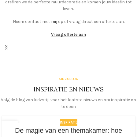
creëren we de perfecte muurdecoratie en komen jouw ideeën tot
leven..
Neem contact met
mij
op of vraag direct een offerte aan.
Vraag offerte aan
KIDZSBLOG
INSPIRATIE EN NIEUWS
Volg de blog van kidzstijl voor het laatste nieuws en om inspiratie op
te doen
INSPIRATIE
03
De magie van een themakamer: hoe
S
APR
ave