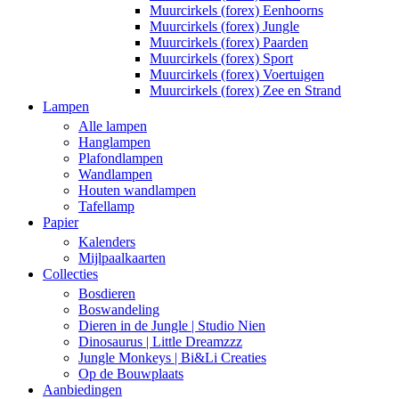
Muurcirkels (forex) Eenhoorns
Muurcirkels (forex) Jungle
Muurcirkels (forex) Paarden
Muurcirkels (forex) Sport
Muurcirkels (forex) Voertuigen
Muurcirkels (forex) Zee en Strand
Lampen
Alle lampen
Hanglampen
Plafondlampen
Wandlampen
Houten wandlampen
Tafellamp
Papier
Kalenders
Mijlpaalkaarten
Collecties
Bosdieren
Boswandeling
Dieren in de Jungle | Studio Nien
Dinosaurus | Little Dreamzzz
Jungle Monkeys | Bi&Li Creaties
Op de Bouwplaats
Aanbiedingen