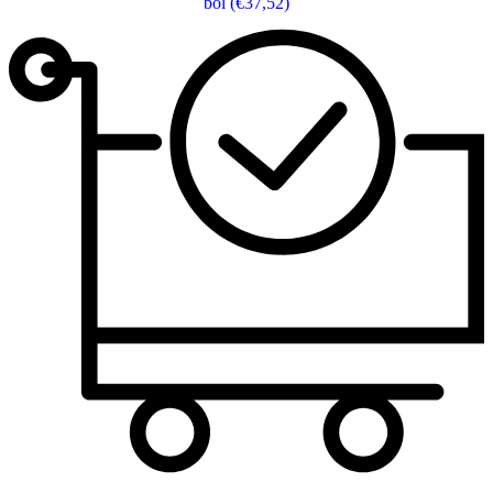
bol
(€37,52)