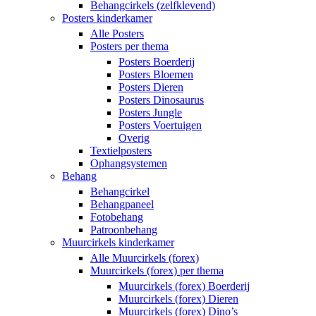
Behangcirkels (zelfklevend)
Posters kinderkamer
Alle Posters
Posters per thema
Posters Boerderij
Posters Bloemen
Posters Dieren
Posters Dinosaurus
Posters Jungle
Posters Voertuigen
Overig
Textielposters
Ophangsystemen
Behang
Behangcirkel
Behangpaneel
Fotobehang
Patroonbehang
Muurcirkels kinderkamer
Alle Muurcirkels (forex)
Muurcirkels (forex) per thema
Muurcirkels (forex) Boerderij
Muurcirkels (forex) Dieren
Muurcirkels (forex) Dino’s