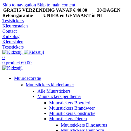
Skip to navigation
Skip to main content
GRATIS VERZENDING VANAF € 40,00
30-DAGEN
Retourgarantie UNIEK en GEMAAKT in NL
Teststickers
Kleurenstalen
Contact
Kidzblog
Kleurstalen
Teststickers
0
0
product
€
0.00
Muurdecoratie
Muurstickers kinderkamer
Alle Muurstickers
Muurstickers per thema
Muurstickers Boerderij
Muurstickers Brandweer
Muurstickers Constructie
Muurstickers Dieren
Muurstickers Dinosaurus
Muurstickers Eenhoorn