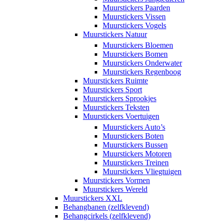
Muurstickers Paarden
Muurstickers Vissen
Muurstickers Vogels
Muurstickers Natuur
Muurstickers Bloemen
Muurstickers Bomen
Muurstickers Onderwater
Muurstickers Regenboog
Muurstickers Ruimte
Muurstickers Sport
Muurstickers Sprookjes
Muurstickers Teksten
Muurstickers Voertuigen
Muurstickers Auto’s
Muurstickers Boten
Muurstickers Bussen
Muurstickers Motoren
Muurstickers Treinen
Muurstickers Vliegtuigen
Muurstickers Vormen
Muurstickers Wereld
Muurstickers XXL
Behangbanen (zelfklevend)
Behangcirkels (zelfklevend)