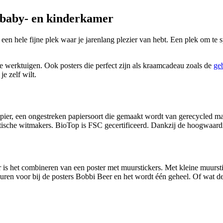
e baby- en kinderkamer
n hele fijne plek waar je jarenlang plezier van hebt. Een plek om te s
ere werktuigen. Ook posters die perfect zijn als kraamcadeau zoals de
ge
e zelf wilt.
ier, een ongestreken papiersoort die gemaakt wordt van gerecycled mate
optische witmakers. BioTop is FSC gecertificeerd. Dankzij de hoogwaardig
 is het combineren van een poster met muurstickers. Met kleine muursti
uren voor bij de posters Bobbi Beer en het wordt één geheel. Of wat d