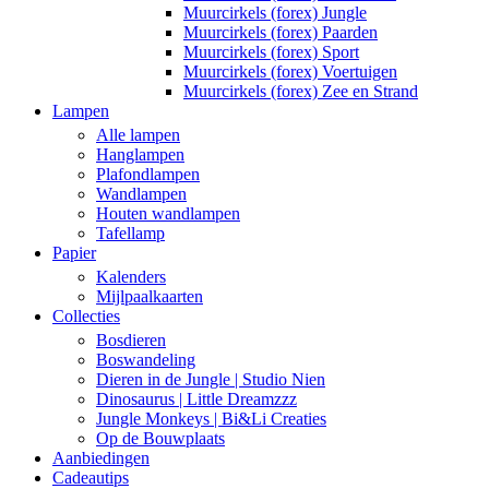
Muurcirkels (forex) Jungle
Muurcirkels (forex) Paarden
Muurcirkels (forex) Sport
Muurcirkels (forex) Voertuigen
Muurcirkels (forex) Zee en Strand
Lampen
Alle lampen
Hanglampen
Plafondlampen
Wandlampen
Houten wandlampen
Tafellamp
Papier
Kalenders
Mijlpaalkaarten
Collecties
Bosdieren
Boswandeling
Dieren in de Jungle | Studio Nien
Dinosaurus | Little Dreamzzz
Jungle Monkeys | Bi&Li Creaties
Op de Bouwplaats
Aanbiedingen
Cadeautips