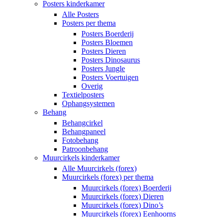
Posters kinderkamer
Alle Posters
Posters per thema
Posters Boerderij
Posters Bloemen
Posters Dieren
Posters Dinosaurus
Posters Jungle
Posters Voertuigen
Overig
Textielposters
Ophangsystemen
Behang
Behangcirkel
Behangpaneel
Fotobehang
Patroonbehang
Muurcirkels kinderkamer
Alle Muurcirkels (forex)
Muurcirkels (forex) per thema
Muurcirkels (forex) Boerderij
Muurcirkels (forex) Dieren
Muurcirkels (forex) Dino’s
Muurcirkels (forex) Eenhoorns