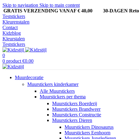
Skip to navigation
Skip to main content
GRATIS VERZENDING VANAF € 40,00
30-DAGEN Ret
Teststickers
Kleurenstalen
Contact
Kidzblog
Kleurstalen
Teststickers
0
0
product
€
0.00
Muurdecoratie
Muurstickers kinderkamer
Alle Muurstickers
Muurstickers per thema
Muurstickers Boerderij
Muurstickers Brandweer
Muurstickers Constructie
Muurstickers Dieren
Muurstickers Dinosaurus
Muurstickers Eenhoorn
Muurstickers Jungledieren