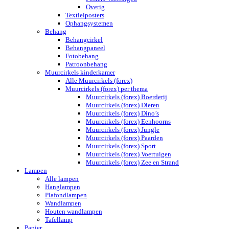
Overig
Textielposters
Ophangsystemen
Behang
Behangcirkel
Behangpaneel
Fotobehang
Patroonbehang
Muurcirkels kinderkamer
Alle Muurcirkels (forex)
Muurcirkels (forex) per thema
Muurcirkels (forex) Boerderij
Muurcirkels (forex) Dieren
Muurcirkels (forex) Dino’s
Muurcirkels (forex) Eenhoorns
Muurcirkels (forex) Jungle
Muurcirkels (forex) Paarden
Muurcirkels (forex) Sport
Muurcirkels (forex) Voertuigen
Muurcirkels (forex) Zee en Strand
Lampen
Alle lampen
Hanglampen
Plafondlampen
Wandlampen
Houten wandlampen
Tafellamp
Papier