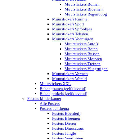
Muurstickers Bomen
Muurstickers Bloemen
Muurstickers Regenboog
Muurstickers Ruimte
Muurstickers Sport
Muurstickers Sprookjes
Muurstickers Teksten
Muurstickers Voertuigen
Muurstickers Auto’s
Muurstickers Boten
Muurstickers Bussen
Muurstickers Motoren
Muurstickers Treinen
Muurstickers Vliegtuigen
Muurstickers Vormen
Muurstickers Wereld
Muurstickers XXL
Behangbanen (zelfklevend)
Behangcirkels (zelfklevend)
Posters kinderkamer
Alle Posters
Posters per thema
Posters Boerderij
Posters Bloemen
Posters Dieren
Posters Dinosaurus
Posters Jungle
Posters Voertuigen