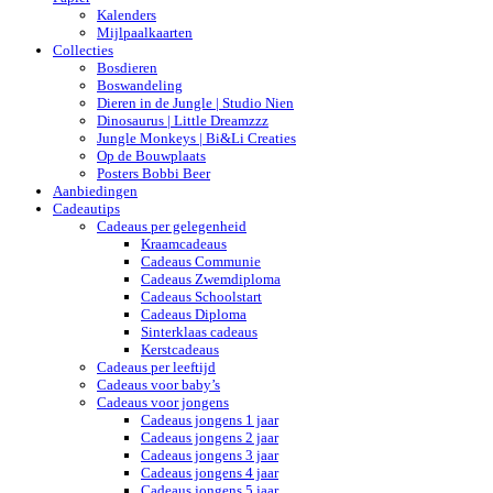
Kalenders
Mijlpaalkaarten
Collecties
Bosdieren
Boswandeling
Dieren in de Jungle | Studio Nien
Dinosaurus | Little Dreamzzz
Jungle Monkeys | Bi&Li Creaties
Op de Bouwplaats
Posters Bobbi Beer
Aanbiedingen
Cadeautips
Cadeaus per gelegenheid
Kraamcadeaus
Cadeaus Communie
Cadeaus Zwemdiploma
Cadeaus Schoolstart
Cadeaus Diploma
Sinterklaas cadeaus
Kerstcadeaus
Cadeaus per leeftijd
Cadeaus voor baby’s
Cadeaus voor jongens
Cadeaus jongens 1 jaar
Cadeaus jongens 2 jaar
Cadeaus jongens 3 jaar
Cadeaus jongens 4 jaar
Cadeaus jongens 5 jaar