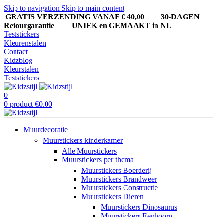
Skip to navigation
Skip to main content
GRATIS VERZENDING VANAF € 40,00
30-DAGEN
Retourgarantie UNIEK en GEMAAKT in NL
Teststickers
Kleurenstalen
Contact
Kidzblog
Kleurstalen
Teststickers
0
0
product
€
0.00
Muurdecoratie
Muurstickers kinderkamer
Alle Muurstickers
Muurstickers per thema
Muurstickers Boerderij
Muurstickers Brandweer
Muurstickers Constructie
Muurstickers Dieren
Muurstickers Dinosaurus
Muurstickers Eenhoorn