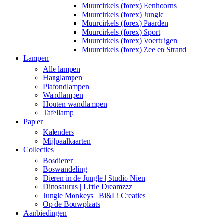
Muurcirkels (forex) Eenhoorns
Muurcirkels (forex) Jungle
Muurcirkels (forex) Paarden
Muurcirkels (forex) Sport
Muurcirkels (forex) Voertuigen
Muurcirkels (forex) Zee en Strand
Lampen
Alle lampen
Hanglampen
Plafondlampen
Wandlampen
Houten wandlampen
Tafellamp
Papier
Kalenders
Mijlpaalkaarten
Collecties
Bosdieren
Boswandeling
Dieren in de Jungle | Studio Nien
Dinosaurus | Little Dreamzzz
Jungle Monkeys | Bi&Li Creaties
Op de Bouwplaats
Aanbiedingen