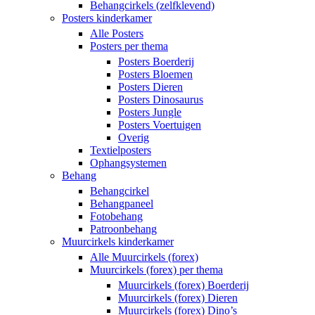
Behangcirkels (zelfklevend)
Posters kinderkamer
Alle Posters
Posters per thema
Posters Boerderij
Posters Bloemen
Posters Dieren
Posters Dinosaurus
Posters Jungle
Posters Voertuigen
Overig
Textielposters
Ophangsystemen
Behang
Behangcirkel
Behangpaneel
Fotobehang
Patroonbehang
Muurcirkels kinderkamer
Alle Muurcirkels (forex)
Muurcirkels (forex) per thema
Muurcirkels (forex) Boerderij
Muurcirkels (forex) Dieren
Muurcirkels (forex) Dino’s