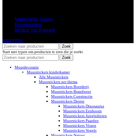
Extra
Veelgestelde vragen
Kleurenstalen
Merken van Kidzstijl
KIDZSTIJL
2024
Zoek
Start met typen om producten te zien die je zoekt.
Zoek
Muurdecoratie
Muurstickers kinderkamer
Alle Muurstickers
Muurstickers per thema
Muurstickers Boerderij
Muurstickers Brandweer
Muurstickers Constructie
Muurstickers Dieren
Muurstickers Dinosaurus
Muurstickers Eenhoorn
Muurstickers Jungledieren
Muurstickers Paarden
Muurstickers Vissen
Muurstickers Vogels
Muurstickers Natuur