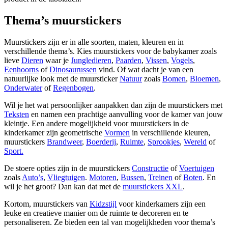
Thema’s muurstickers
Muurstickers zijn er in alle soorten, maten, kleuren en in
verschillende thema’s. Kies muurstickers voor de babykamer zoals
lieve
Dieren
waar je
Jungledieren
,
Paarden
,
Vissen
,
Vogels
,
Eenhoorns
of
Dinosaurussen
vind. Of wat dacht je van een
natuurlijke look met de muursticker
Natuur
zoals
Bomen
,
Bloemen
,
Onderwater
of
Regenbogen
.
Wil je het wat persoonlijker aanpakken dan zijn de muurstickers met
Teksten
en namen een prachtige aanvulling voor de kamer van jouw
kleintje. Een andere mogelijkheid voor muurstickers in de
kinderkamer zijn geometrische
Vormen
in verschillende kleuren,
muurstickers
Brandweer
,
Boerderij
,
Ruimte
,
Sprookjes
,
Wereld
of
Sport.
De stoere opties zijn in de muurstickers
Constructie
of
Voertuigen
zoals
Auto’s
,
Vliegtuigen
.
Motoren
,
Bussen
,
Treinen
of
Boten
. En
wil je het groot? Dan kan dat met de
muurstickers XXL
.
Kortom, muurstickers van
Kidzstijl
voor kinderkamers zijn een
leuke en creatieve manier om de ruimte te decoreren en te
personaliseren. Ze bieden een tal van mogelijkheden voor thema’s