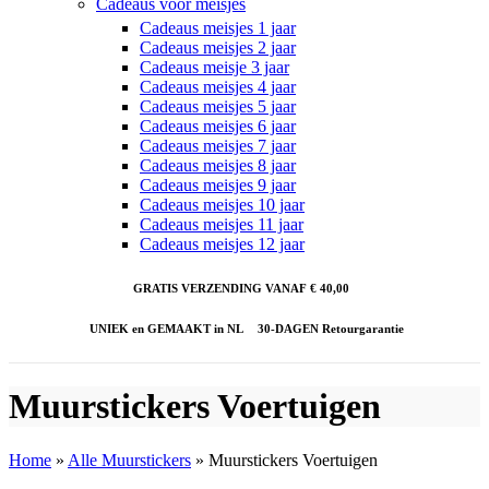
Cadeaus voor meisjes
Cadeaus meisjes 1 jaar
Cadeaus meisjes 2 jaar
Cadeaus meisje 3 jaar
Cadeaus meisjes 4 jaar
Cadeaus meisjes 5 jaar
Cadeaus meisjes 6 jaar
Cadeaus meisjes 7 jaar
Cadeaus meisjes 8 jaar
Cadeaus meisjes 9 jaar
Cadeaus meisjes 10 jaar
Cadeaus meisjes 11 jaar
Cadeaus meisjes 12 jaar
GRATIS VERZENDING VANAF € 40,00
UNIEK en GEMAAKT in NL
30-DAGEN Retourgarantie
Muurstickers Voertuigen
Home
»
Alle Muurstickers
»
Muurstickers Voertuigen