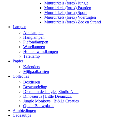
Muurcirkels (forex) Jungle
Muurcirkels (forex) Paarden
Muurcirkels (forex) Sport
Muurcirkels (forex) Voertuigen
Muurcirkels (forex) Zee en Strand
Lampen
Alle lampen
Hanglampen
Plafondlampen
Wandlampen
Houten wandlampen
Tafellamp
Papier
Kalenders
Mijlpaalkaarten
Collecties
Bosdieren
Boswandeling
Dieren in de Jungle | Studio Nien
Dinosaurus | Little Dreamzzz
Jungle Monkeys | Bi&Li Creaties
Op de Bouwplaats
Aanbiedingen
Cadeautips