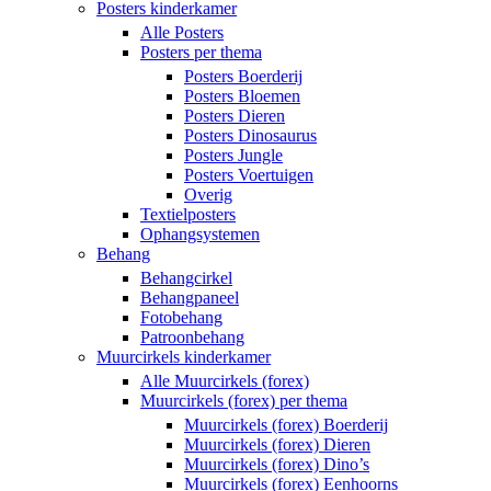
Posters kinderkamer
Alle Posters
Posters per thema
Posters Boerderij
Posters Bloemen
Posters Dieren
Posters Dinosaurus
Posters Jungle
Posters Voertuigen
Overig
Textielposters
Ophangsystemen
Behang
Behangcirkel
Behangpaneel
Fotobehang
Patroonbehang
Muurcirkels kinderkamer
Alle Muurcirkels (forex)
Muurcirkels (forex) per thema
Muurcirkels (forex) Boerderij
Muurcirkels (forex) Dieren
Muurcirkels (forex) Dino’s
Muurcirkels (forex) Eenhoorns