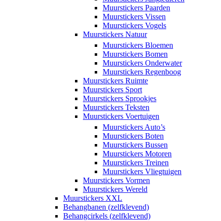
Muurstickers Paarden
Muurstickers Vissen
Muurstickers Vogels
Muurstickers Natuur
Muurstickers Bloemen
Muurstickers Bomen
Muurstickers Onderwater
Muurstickers Regenboog
Muurstickers Ruimte
Muurstickers Sport
Muurstickers Sprookjes
Muurstickers Teksten
Muurstickers Voertuigen
Muurstickers Auto’s
Muurstickers Boten
Muurstickers Bussen
Muurstickers Motoren
Muurstickers Treinen
Muurstickers Vliegtuigen
Muurstickers Vormen
Muurstickers Wereld
Muurstickers XXL
Behangbanen (zelfklevend)
Behangcirkels (zelfklevend)