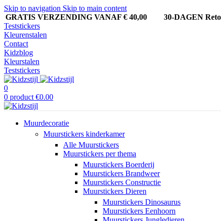
Skip to navigation
Skip to main content
GRATIS VERZENDING VANAF € 40,00
30-DAGEN Ret
Teststickers
Kleurenstalen
Contact
Kidzblog
Kleurstalen
Teststickers
0
0
product
€
0.00
Muurdecoratie
Muurstickers kinderkamer
Alle Muurstickers
Muurstickers per thema
Muurstickers Boerderij
Muurstickers Brandweer
Muurstickers Constructie
Muurstickers Dieren
Muurstickers Dinosaurus
Muurstickers Eenhoorn
Muurstickers Jungledieren