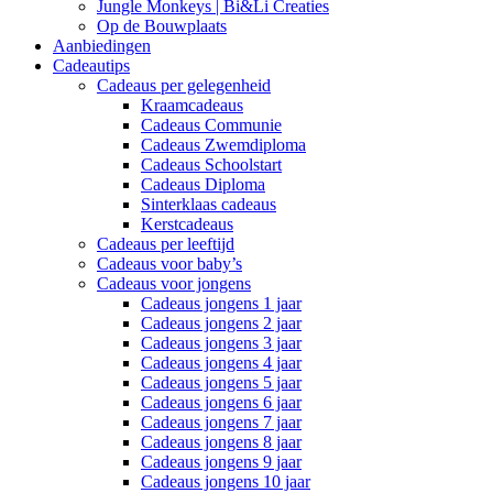
Jungle Monkeys | Bi&Li Creaties
Op de Bouwplaats
Aanbiedingen
Cadeautips
Cadeaus per gelegenheid
Kraamcadeaus
Cadeaus Communie
Cadeaus Zwemdiploma
Cadeaus Schoolstart
Cadeaus Diploma
Sinterklaas cadeaus
Kerstcadeaus
Cadeaus per leeftijd
Cadeaus voor baby’s
Cadeaus voor jongens
Cadeaus jongens 1 jaar
Cadeaus jongens 2 jaar
Cadeaus jongens 3 jaar
Cadeaus jongens 4 jaar
Cadeaus jongens 5 jaar
Cadeaus jongens 6 jaar
Cadeaus jongens 7 jaar
Cadeaus jongens 8 jaar
Cadeaus jongens 9 jaar
Cadeaus jongens 10 jaar