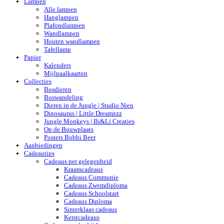
Lampen
Alle lampen
Hanglampen
Plafondlampen
Wandlampen
Houten wandlampen
Tafellamp
Papier
Kalenders
Mijlpaalkaarten
Collecties
Bosdieren
Boswandeling
Dieren in de Jungle | Studio Nien
Dinosaurus | Little Dreamzzz
Jungle Monkeys | Bi&Li Creaties
Op de Bouwplaats
Posters Bobbi Beer
Aanbiedingen
Cadeautips
Cadeaus per gelegenheid
Kraamcadeaus
Cadeaus Communie
Cadeaus Zwemdiploma
Cadeaus Schoolstart
Cadeaus Diploma
Sinterklaas cadeaus
Kerstcadeaus