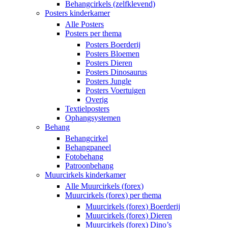
Behangcirkels (zelfklevend)
Posters kinderkamer
Alle Posters
Posters per thema
Posters Boerderij
Posters Bloemen
Posters Dieren
Posters Dinosaurus
Posters Jungle
Posters Voertuigen
Overig
Textielposters
Ophangsystemen
Behang
Behangcirkel
Behangpaneel
Fotobehang
Patroonbehang
Muurcirkels kinderkamer
Alle Muurcirkels (forex)
Muurcirkels (forex) per thema
Muurcirkels (forex) Boerderij
Muurcirkels (forex) Dieren
Muurcirkels (forex) Dino’s