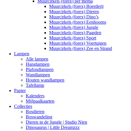
Muurcirkels (forex) per thema
Muurcirkels (forex) Boerderij
Muurcirkels (forex) Dieren
Muurcirkels (forex) Dino’s
Muurcirkels (forex) Eenhoorns
Muurcirkels (forex) Jungle
Muurcirkels (forex) Paarden
Muurcirkels (forex) Sport
Muurcirkels (forex) Voertuigen
Muurcirkels (forex) Zee en Strand
Lampen
Alle lampen
Hanglampen
Plafondlampen
Wandlampen
Houten wandlampen
Tafellamp
Papier
Kalenders
Mijlpaalkaarten
Collecties
Bosdieren
Boswandeling
Dieren in de Jungle | Studio Nien
Dinosaurus | Little Dreamzzz