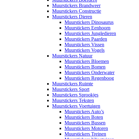
Muurstickers Brandweer
Muurstickers Constructie
Muurstickers Dieren
Muurstickers Dinosaurus
Muurstickers Eenhoorn
Muurstickers Jungledieren
Muurstickers Paarden
Muurstickers Vissen
Muurstickers Vogels
Muurstickers Natuur
Muurstickers Bloemen
Muurstickers Bomen
Muurstickers Onderwater
Muurstickers Regenboog
Muurstickers Ruimte
Muurstickers Sport
Muurstickers Sprookjes
Muurstickers Teksten
Muurstickers Voertuigen
Muurstickers Auto’s
Muurstickers Boten
Muurstickers Bussen
Muurstickers Motoren
Muurstickers Treinen