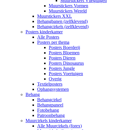
Muurstickers Vliegtuigen
Muurstickers Vormen
Muurstickers Wereld
Muurstickers XXL
Behangbanen (zelfklevend)
Behangcirkels (zelfklevend)
Posters kinderkamer
Alle Posters
Posters per thema
Posters Boerderij
Posters Bloemen
Posters Dieren
Posters Dinosaurus
Posters Jungle
Posters Voertuigen
Overig
Textielposters
Ophangsystemen
Behang
Behangcirkel
Behangpaneel
Fotobehang
Patroonbehang
Muurcirkels kinderkamer
Alle Muurcirkels (forex)