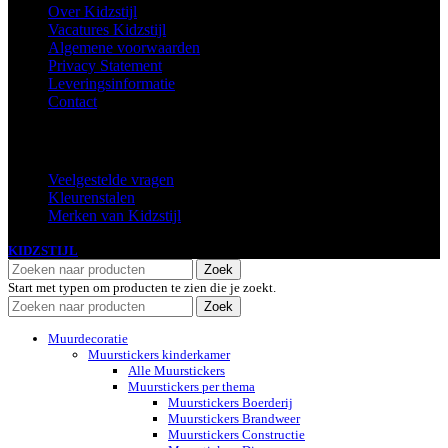
Over Kidzstijl
Vacatures Kidzstijl
Algemene voorwaarden
Privacy Statement
Leveringsinformatie
Contact
Extra
Veelgestelde vragen
Kleurenstalen
Merken van Kidzstijl
KIDZSTIJL
2024
Zoek
Start met typen om producten te zien die je zoekt.
Zoek
Muurdecoratie
Muurstickers kinderkamer
Alle Muurstickers
Muurstickers per thema
Muurstickers Boerderij
Muurstickers Brandweer
Muurstickers Constructie