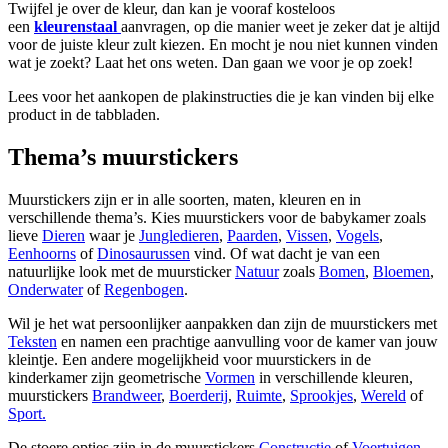
Twijfel je over de kleur, dan kan je vooraf kosteloos
een
kleurenstaal
aanvragen, op die manier weet je zeker dat je altijd
voor de juiste kleur zult kiezen. En mocht je nou niet kunnen vinden
wat je zoekt? Laat het ons weten. Dan gaan we voor je op zoek!
Lees voor het aankopen de plakinstructies die je kan vinden bij elke
product in de tabbladen.
Thema’s muurstickers
Muurstickers zijn er in alle soorten, maten, kleuren en in
verschillende thema’s. Kies muurstickers voor de babykamer zoals
lieve
Dieren
waar je
Jungledieren
,
Paarden
,
Vissen
,
Vogels
,
Eenhoorns
of
Dinosaurussen
vind. Of wat dacht je van een
natuurlijke look met de muursticker
Natuur
zoals
Bomen
,
Bloemen
,
Onderwater
of
Regenbogen
.
Wil je het wat persoonlijker aanpakken dan zijn de muurstickers met
Teksten
en namen een prachtige aanvulling voor de kamer van jouw
kleintje. Een andere mogelijkheid voor muurstickers in de
kinderkamer zijn geometrische
Vormen
in verschillende kleuren,
muurstickers
Brandweer
,
Boerderij
,
Ruimte
,
Sprookjes
,
Wereld
of
Sport.
De stoere opties zijn in de muurstickers
Constructie
of
Voertuigen