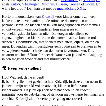
zoals
Auto’s
,
Vliegtuigen
.
Motoren
,
Bussen
,
Treinen
of
Boten
. En
wil je het groot? Dan kan dat met de
muurstickers XXL
.
Kortom, muurstickers van
Kidzstijl
voor kinderkamers zijn een
leuke en creatieve manier om de ruimte te decoreren en te
personaliseren. Ze bieden een tal van mogelijkheden voor thema’s
en ontwerpen, waardoor kinderen hun interesses en
verbeeldingskracht kunnen uiten. Ze voegen niet alleen een
eigenzinnigheid en kleur toe aan de kamer, maar ze kunnen ook
dienen als leermiddelen, met stickers met letters, cijfers, dieren en
meer. Bovendien zijn muurstickers eenvoudig aan te brengen en te
verwijderen zonder schade aan de muren te veroorzaken. Dus
waarom wachten? Transformeer de kamer van je kind vandaag nog
in een magisch wonderland met muurstickers!
🎥
Even voorstellen!
Hoi! Wat leuk dat je er bent!
Ik ben Engelien, het gezicht achter Kidzstijl. In deze video neem ik
je mee in mijn wereld vol creativiteit, kleur en liefde voor
kinderkamers. Of je nu op zoek bent naar een uniek cadeau,
inspiratie voor de babykamer, of gewoon nieuwsgierig bent naar wie
er achter Kidzstijl zit – ik vertel je er graag meer over!