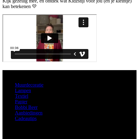
Kijk gezellig mee, en ontdek wat Kidzstijl voor jou (en je kleintje)
kan betekenen 💛
Aanbod
Muurdecoratie
Lampen
Textiel
Papier
Bobbi Beer
Aanbiedingen
Cadeautips
Informatie