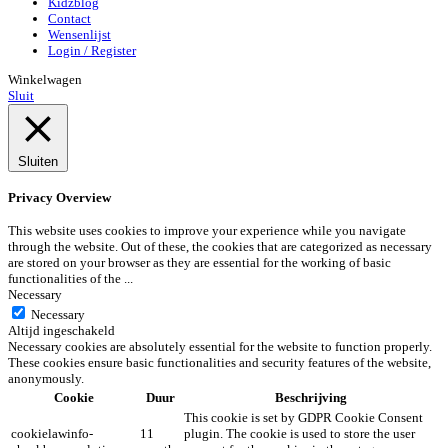
Kidzblog
Contact
Wensenlijst
Login / Register
Winkelwagen
Sluit
Sluiten
Privacy Overview
This website uses cookies to improve your experience while you navigate
through the website. Out of these, the cookies that are categorized as necessary
are stored on your browser as they are essential for the working of basic
functionalities of the
...
Necessary
Necessary
Altijd ingeschakeld
Necessary cookies are absolutely essential for the website to function properly.
These cookies ensure basic functionalities and security features of the website,
anonymously.
Cookie
Duur
Beschrijving
This cookie is set by GDPR Cookie Consent
cookielawinfo-
11
plugin. The cookie is used to store the user