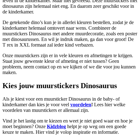
leven in de kinderkamer. Maar niet gevreesd. Deze muurstickers met
dinosaurus zijn helemaal niet eng. En daarom zeer geschikt voor in
de kinderkamer.
De getekende dino’s kun je in allerlei kleuren bestellen, zodat je de
kinderkamer helemaal omtovert naar wens. Combineer de
muurstickers Dinosaurus met andere muurdecoratie, zoals een poster
met dinosaurussen. En wil je indruk maken, ga dan voor groot! De
T rex in XXL formaat zal ieder kind verbazen.
Onze muurstickers zijn er in vele kleuren en afmetingen te krijgen.
Staat jouw gewenste kleur of afmeting er niet tussen? Geen
probleem, neem contact op en we kijken of we die voor jou kunnen
maken.
Kies jouw muurstickers Dinosaurus
Als je kiest voor een muursticker Dinosaurus in de baby- of
kinderkamer dan kies je voor veel
voordelen
!
Lees hier welke
voordelen van muurstickers er allemaal zijn.
Vind je het lastig om te kiezen en weet je niet goed waar en hoe je
moet beginnen? Onze
Kidzblog
helpt je op weg om een goede
keuze te maken. Hier vind je volop inspiratie en informatie.