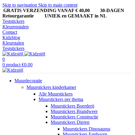
Skip to navigation
Skip to main content
GRATIS VERZENDING VANAF € 40,00
30-DAGEN
Retourgarantie UNIEK en GEMAAKT in NL
Teststickers
Kleurenstalen
Contact
Kidzblog
Kleurstalen
Teststickers
0
0
product
€
0.00
Muurdecoratie
Muurstickers kinderkamer
Alle Muurstickers
Muurstickers per thema
Muurstickers Boerderij
Muurstickers Brandweer
Muurstickers Constructie
Muurstickers Dieren
Muurstickers Dinosaurus
Muurstickers Eenhoorn