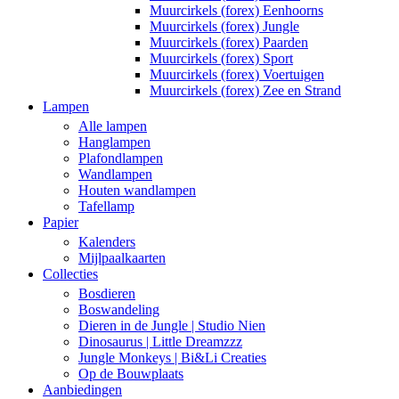
Muurcirkels (forex) Eenhoorns
Muurcirkels (forex) Jungle
Muurcirkels (forex) Paarden
Muurcirkels (forex) Sport
Muurcirkels (forex) Voertuigen
Muurcirkels (forex) Zee en Strand
Lampen
Alle lampen
Hanglampen
Plafondlampen
Wandlampen
Houten wandlampen
Tafellamp
Papier
Kalenders
Mijlpaalkaarten
Collecties
Bosdieren
Boswandeling
Dieren in de Jungle | Studio Nien
Dinosaurus | Little Dreamzzz
Jungle Monkeys | Bi&Li Creaties
Op de Bouwplaats
Aanbiedingen