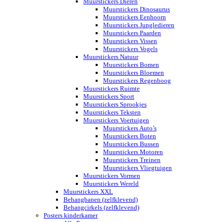
Muurstickers Dieren
Muurstickers Dinosaurus
Muurstickers Eenhoorn
Muurstickers Jungledieren
Muurstickers Paarden
Muurstickers Vissen
Muurstickers Vogels
Muurstickers Natuur
Muurstickers Bomen
Muurstickers Bloemen
Muurstickers Regenboog
Muurstickers Ruimte
Muurstickers Sport
Muurstickers Sprookjes
Muurstickers Teksten
Muurstickers Voertuigen
Muurstickers Auto’s
Muurstickers Boten
Muurstickers Bussen
Muurstickers Motoren
Muurstickers Treinen
Muurstickers Vliegtuigen
Muurstickers Vormen
Muurstickers Wereld
Muurstickers XXL
Behangbanen (zelfklevend)
Behangcirkels (zelfklevend)
Posters kinderkamer