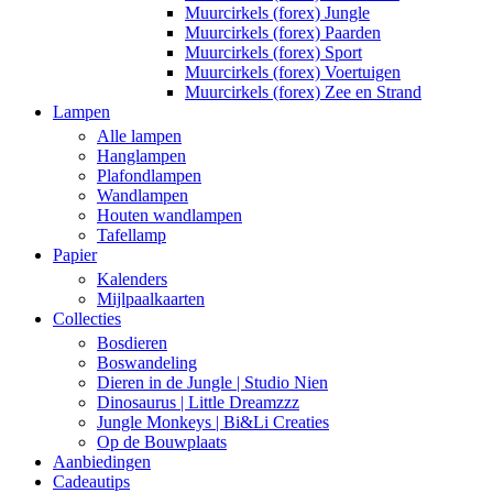
Muurcirkels (forex) Jungle
Muurcirkels (forex) Paarden
Muurcirkels (forex) Sport
Muurcirkels (forex) Voertuigen
Muurcirkels (forex) Zee en Strand
Lampen
Alle lampen
Hanglampen
Plafondlampen
Wandlampen
Houten wandlampen
Tafellamp
Papier
Kalenders
Mijlpaalkaarten
Collecties
Bosdieren
Boswandeling
Dieren in de Jungle | Studio Nien
Dinosaurus | Little Dreamzzz
Jungle Monkeys | Bi&Li Creaties
Op de Bouwplaats
Aanbiedingen
Cadeautips