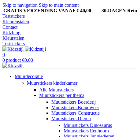
Skip to navigation
Skip to main content
GRATIS VERZENDING VANAF € 40,00
30-DAGEN Ret
Teststickers
Kleurenstalen
Contact
Kidzblog
Kleurstalen
Teststickers
0
0
product
€
0.00
Muurdecoratie
Muurstickers kinderkamer
Alle Muurstickers
Muurstickers per thema
Muurstickers Boerderij
Muurstickers Brandweer
Muurstickers Constructie
Muurstickers Dieren
Muurstickers Dinosaurus
Muurstickers Eenhoorn
Muurstickers Jungledieren