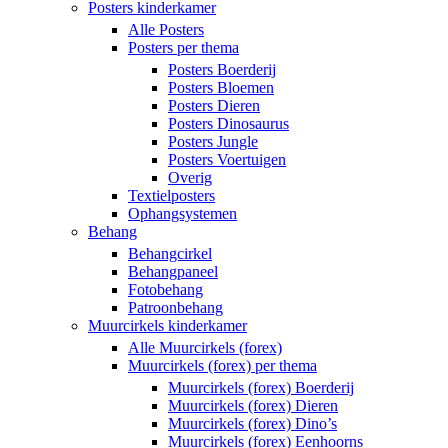
Posters kinderkamer
Alle Posters
Posters per thema
Posters Boerderij
Posters Bloemen
Posters Dieren
Posters Dinosaurus
Posters Jungle
Posters Voertuigen
Overig
Textielposters
Ophangsystemen
Behang
Behangcirkel
Behangpaneel
Fotobehang
Patroonbehang
Muurcirkels kinderkamer
Alle Muurcirkels (forex)
Muurcirkels (forex) per thema
Muurcirkels (forex) Boerderij
Muurcirkels (forex) Dieren
Muurcirkels (forex) Dino’s
Muurcirkels (forex) Eenhoorns