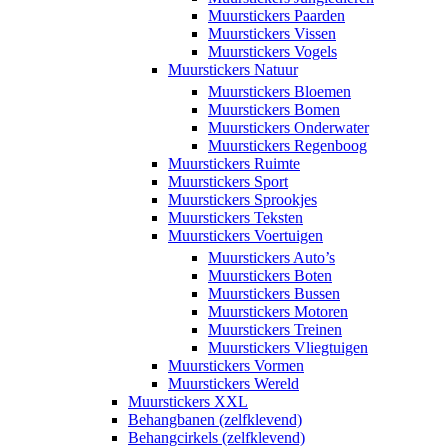
Muurstickers Paarden
Muurstickers Vissen
Muurstickers Vogels
Muurstickers Natuur
Muurstickers Bloemen
Muurstickers Bomen
Muurstickers Onderwater
Muurstickers Regenboog
Muurstickers Ruimte
Muurstickers Sport
Muurstickers Sprookjes
Muurstickers Teksten
Muurstickers Voertuigen
Muurstickers Auto’s
Muurstickers Boten
Muurstickers Bussen
Muurstickers Motoren
Muurstickers Treinen
Muurstickers Vliegtuigen
Muurstickers Vormen
Muurstickers Wereld
Muurstickers XXL
Behangbanen (zelfklevend)
Behangcirkels (zelfklevend)