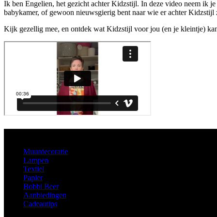
Ik ben Engelien, het gezicht achter Kidzstijl. In deze video neem ik je
babykamer, of gewoon nieuwsgierig bent naar wie er achter Kidzstijl zi
Kijk gezellig mee, en ontdek wat Kidzstijl voor jou (en je kleintje) k
Aanbod
Muurdecoratie
Lampen
Textiel
Papier
Bobbi Beer
Aanbiedingen
Cadeautips