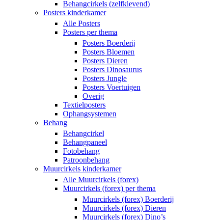
Behangcirkels (zelfklevend)
Posters kinderkamer
Alle Posters
Posters per thema
Posters Boerderij
Posters Bloemen
Posters Dieren
Posters Dinosaurus
Posters Jungle
Posters Voertuigen
Overig
Textielposters
Ophangsystemen
Behang
Behangcirkel
Behangpaneel
Fotobehang
Patroonbehang
Muurcirkels kinderkamer
Alle Muurcirkels (forex)
Muurcirkels (forex) per thema
Muurcirkels (forex) Boerderij
Muurcirkels (forex) Dieren
Muurcirkels (forex) Dino’s