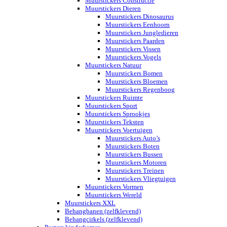
Muurstickers Constructie
Muurstickers Dieren
Muurstickers Dinosaurus
Muurstickers Eenhoorn
Muurstickers Jungledieren
Muurstickers Paarden
Muurstickers Vissen
Muurstickers Vogels
Muurstickers Natuur
Muurstickers Bomen
Muurstickers Bloemen
Muurstickers Regenboog
Muurstickers Ruimte
Muurstickers Sport
Muurstickers Sprookjes
Muurstickers Teksten
Muurstickers Voertuigen
Muurstickers Auto’s
Muurstickers Boten
Muurstickers Bussen
Muurstickers Motoren
Muurstickers Treinen
Muurstickers Vliegtuigen
Muurstickers Vormen
Muurstickers Wereld
Muurstickers XXL
Behangbanen (zelfklevend)
Behangcirkels (zelfklevend)