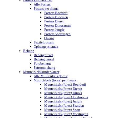
Posters kinderkamer
Alle Posters
Posters per thema
Posters Boerderij
Posters Bloemen
Posters Dieren
Posters Dinosaurus
Posters Jungle
Posters Voertuigen
Overig
Textielposters
Ophangsystemen
Behang
Behangcirkel
Behangpaneel
Fotobehang
Patroonbehang
Muurcirkels kinderkamer
Alle Muurcirkels (forex)
Muurcirkels (forex) per thema
Muurcirkels (forex) Boerderij
Muurcirkels (forex) Dieren
Muurcirkels (forex) Dino’s
Muurcirkels (forex) Eenhoorns
Muurcirkels (forex) Jungle
Muurcirkels (forex) Paarden
Muurcirkels (forex) Sport
Muurcirkels (forex) Voertuigen