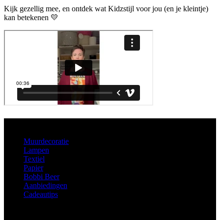
Kijk gezellig mee, en ontdek wat Kidzstijl voor jou (en je kleintje)
kan betekenen 💛
Aanbod
Muurdecoratie
Lampen
Textiel
Papier
Bobbi Beer
Aanbiedingen
Cadeautips
Informatie