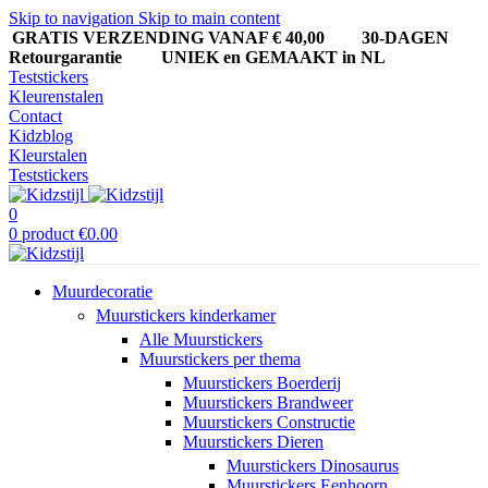
Skip to navigation
Skip to main content
GRATIS VERZENDING VANAF € 40,00
30-DAGEN
Retourgarantie UNIEK en GEMAAKT in NL
Teststickers
Kleurenstalen
Contact
Kidzblog
Kleurstalen
Teststickers
0
0
product
€
0.00
Muurdecoratie
Muurstickers kinderkamer
Alle Muurstickers
Muurstickers per thema
Muurstickers Boerderij
Muurstickers Brandweer
Muurstickers Constructie
Muurstickers Dieren
Muurstickers Dinosaurus
Muurstickers Eenhoorn