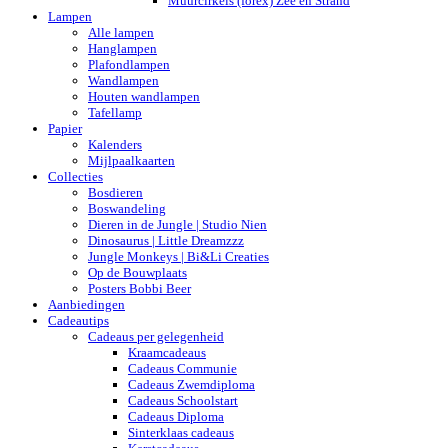
Muurcirkels (forex) Zee en Strand
Lampen
Alle lampen
Hanglampen
Plafondlampen
Wandlampen
Houten wandlampen
Tafellamp
Papier
Kalenders
Mijlpaalkaarten
Collecties
Bosdieren
Boswandeling
Dieren in de Jungle | Studio Nien
Dinosaurus | Little Dreamzzz
Jungle Monkeys | Bi&Li Creaties
Op de Bouwplaats
Posters Bobbi Beer
Aanbiedingen
Cadeautips
Cadeaus per gelegenheid
Kraamcadeaus
Cadeaus Communie
Cadeaus Zwemdiploma
Cadeaus Schoolstart
Cadeaus Diploma
Sinterklaas cadeaus