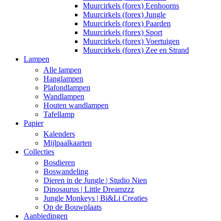
Muurcirkels (forex) Eenhoorns
Muurcirkels (forex) Jungle
Muurcirkels (forex) Paarden
Muurcirkels (forex) Sport
Muurcirkels (forex) Voertuigen
Muurcirkels (forex) Zee en Strand
Lampen
Alle lampen
Hanglampen
Plafondlampen
Wandlampen
Houten wandlampen
Tafellamp
Papier
Kalenders
Mijlpaalkaarten
Collecties
Bosdieren
Boswandeling
Dieren in de Jungle | Studio Nien
Dinosaurus | Little Dreamzzz
Jungle Monkeys | Bi&Li Creaties
Op de Bouwplaats
Aanbiedingen