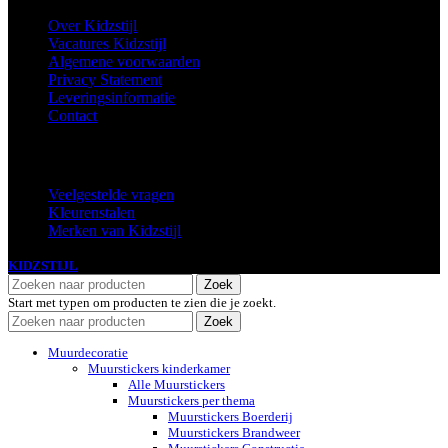
Over Kidzstijl
Vacatures Kidzstijl
Algemene voorwaarden
Privacy Statement
Leveringsinformatie
Contact
Extra
Veelgestelde vragen
Kleurenstalen
Merken van Kidzstijl
KIDZSTIJL
2024
Zoek
Start met typen om producten te zien die je zoekt.
Zoek
Muurdecoratie
Muurstickers kinderkamer
Alle Muurstickers
Muurstickers per thema
Muurstickers Boerderij
Muurstickers Brandweer