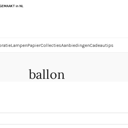
EMAAKT in NL
ratie
Lampen
Papier
Collecties
Aanbiedingen
Cadeautips
ballon