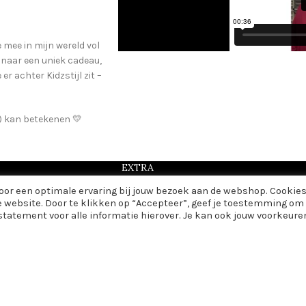
e mee in mijn wereld vol
t naar een uniek cadeau,
r achter Kidzstijl zit –
je) kan betekenen 💛
EXTRA
voor een optimale ervaring bij jouw bezoek aan de webshop. Cookie
Veelgestelde vragen
e website. Door te klikken op “Accepteer”, geef je toestemming om 
Kleurenstalen
 statement voor alle informatie hierover. Je kan ook jouw voorkeure
den
Merken van Kidzstijl
KIDZSTIJL
2024