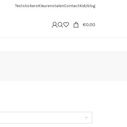
Teststickers
Kleurenstalen
Contact
Kidzblog
€
0.00