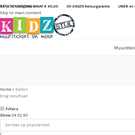
Skip to navigation
RATIS VERZENDING VANAF € 40,00
30-DAGEN Retourgarantie UNIEK en G
Skip to main content
Muurdeco
Home
»
ballon
Enig resultaat
Filters
Show
24
52
All