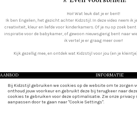
Hoi! Wat leuk dat je er bent!
Ik ben Engelien, het gezicht achter Kidzstijl. In deze video neem ik j
creativiteit, kleur en liefde voor kinderkamers. Of je nu op zoek ben
inspiratie voor de babykamer, of gewoon nieuwsgierig bent naar wie e
ik vertel je er graag meer over!
Kijk gezellig mee, en ontdek wat Kidzstijl voor jou (en je kleint
AANBOD
INFORMATIE
Bij Kidzstijl gebruiken we cookies op de website om te zorgen 
Muurdecoratie
Over Kidzstijl
onthoud jouw voorkeur en gebruikt deze bij terugkeer naar dez
Lampen
Vacatures Kidzstijl
cookies te gebruiken voor deze optimalisatie. Zie onze privacy
Textiel
Algemene voorwaar
aanpassen door te gaan naar "Cookie Settings".
Papier
Privacy Statement
Bobbi Beer
Leveringsinformatie
Aanbiedingen
Contact
Cadeautips