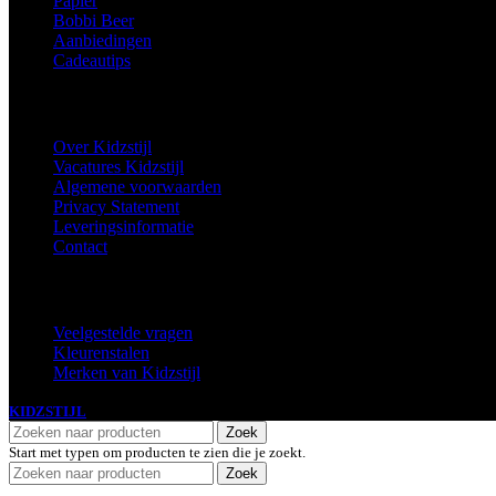
Papier
Bobbi Beer
Aanbiedingen
Cadeautips
Informatie
Over Kidzstijl
Vacatures Kidzstijl
Algemene voorwaarden
Privacy Statement
Leveringsinformatie
Contact
Extra
Veelgestelde vragen
Kleurenstalen
Merken van Kidzstijl
KIDZSTIJL
2024
Zoek
Start met typen om producten te zien die je zoekt.
Zoek