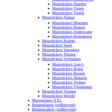
Muurstickers Paarden
Muurstickers Vissen
Muurstickers Vogels
Muurstickers Natuur
Muurstickers Bloemen
Muurstickers Bomen
Muurstickers Onderwater
Muurstickers Regenboog
Muurstickers Ruimte
Muurstickers Sport
Muurstickers Sprookjes
Muurstickers Teksten
Muurstickers Voertuigen
Muurstickers Auto’s
Muurstickers Boten
Muurstickers Bussen
Muurstickers Motoren
Muurstickers Treinen
Muurstickers Vliegtuigen
Muurstickers Vormen
Muurstickers Wereld
Muurstickers XXL
Behangbanen (zelfklevend)
Behangcirkels (zelfklevend)