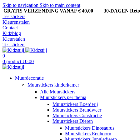
Skip to navigation
Skip to main content
GRATIS VERZENDING VANAF € 40,00
30-DAGEN Ret
Teststickers
Kleurenstalen
Contact
Kidzblog
Kleurstalen
Teststickers
0
0
product
€
0.00
Muurdecoratie
Muurstickers kinderkamer
Alle Muurstickers
Muurstickers per thema
Muurstickers Boerderij
Muurstickers Brandweer
Muurstickers Constructie
Muurstickers Dieren
Muurstickers Dinosaurus
Muurstickers Eenhoorn
Muurstickers Jungledieren