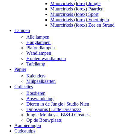
Muurcirkels (forex) Jungle
Muurcirkels (forex) Paarden
Muurcirkels (forex) Sport
Muurcirkels (forex) Voertuigen
Muurcirkels (forex) Zee en Strand
Lampen
Alle lampen
Hanglampen
Plafondlampen
Wandlampen
Houten wandlampen
Tafellamp
Papier
Kalenders
Mijlpaalkaarten
Collecties
Bosdieren
Boswandeling
Dieren in de Jungle | Studio Nien
Dinosaurus | Little Dreamzzz
Jungle Monkeys | Bi&Li Creaties
Op de Bouwplaats
Aanbiedingen
Cadeautips