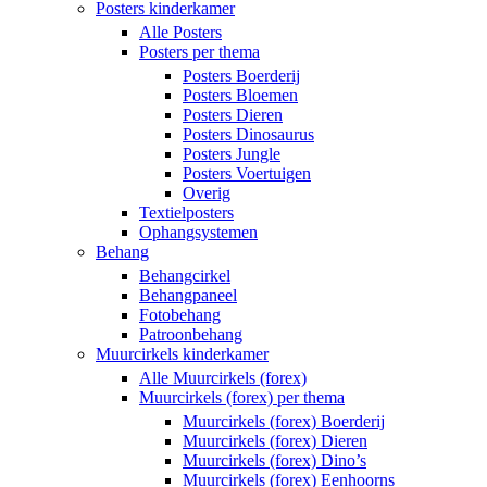
Posters kinderkamer
Alle Posters
Posters per thema
Posters Boerderij
Posters Bloemen
Posters Dieren
Posters Dinosaurus
Posters Jungle
Posters Voertuigen
Overig
Textielposters
Ophangsystemen
Behang
Behangcirkel
Behangpaneel
Fotobehang
Patroonbehang
Muurcirkels kinderkamer
Alle Muurcirkels (forex)
Muurcirkels (forex) per thema
Muurcirkels (forex) Boerderij
Muurcirkels (forex) Dieren
Muurcirkels (forex) Dino’s
Muurcirkels (forex) Eenhoorns