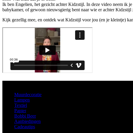
Ik ben Engelien, het gezicht achter Kidzstijl. In deze video neem ik je
babykamer, of gewoon nieuwsgierig bent naar wie er achter Kidzstijl zi
Kijk gezellig mee, en ontdek wat Kidzstijl voor jou (en je kleintje) k
Aanbod
Muurdecoratie
Lampen
Textiel
Papier
Bobbi Beer
Aanbiedingen
Cadeautips