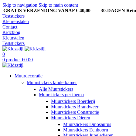
Skip to navigation
Skip to main content
GRATIS VERZENDING VANAF € 40,00
30-DAGEN Ret
Teststickers
Kleurenstalen
Contact
Kidzblog
Kleurstalen
Teststickers
0
0
product
€
0.00
Muurdecoratie
Muurstickers kinderkamer
Alle Muurstickers
Muurstickers per thema
Muurstickers Boerderij
Muurstickers Brandweer
Muurstickers Constructie
Muurstickers Dieren
Muurstickers Dinosaurus
Muurstickers Eenhoorn
Muurstickers Jungledieren