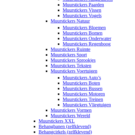
Muurstickers Paarden
Muurstickers Vissen
Muurstickers Vogels
Muurstickers Natuur
Muurstickers Bloemen
Muurstickers Bomen
Muurstickers Onderwater
Muurstickers Regenboog
Muurstickers Ruimte
Muurstickers Sport
Muurstickers Sprookjes
Muurstickers Teksten
Muurstickers Voertuigen
Muurstickers Auto’s
Muurstickers Boten
Muurstickers Bussen
Muurstickers Motoren
Muurstickers Treinen
Muurstickers Vliegtuigen
Muurstickers Vormen
Muurstickers Wereld
Muurstickers XXL
Behangbanen (zelfklevend)
Behangcirkels (zelfklevend)