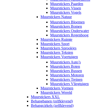
Muurstickers Paarden
Muurstickers Vissen
Muurstickers Vogels
Muurstickers Natuur
Muurstickers Bloemen
Muurstickers Bomen
Muurstickers Onderwater
Muurstickers Regenboog
Muurstickers Ruimte
Muurstickers Sport
Muurstickers Sprookjes
Muurstickers Teksten
Muurstickers Voertuigen
Muurstickers Auto’s
Muurstickers Boten
Muurstickers Bussen
Muurstickers Motoren
Muurstickers Treinen
Muurstickers Vliegtuigen
Muurstickers Vormen
Muurstickers Wereld
Muurstickers XXL
Behangbanen (zelfklevend)
Behangcirkels (zelfklevend)