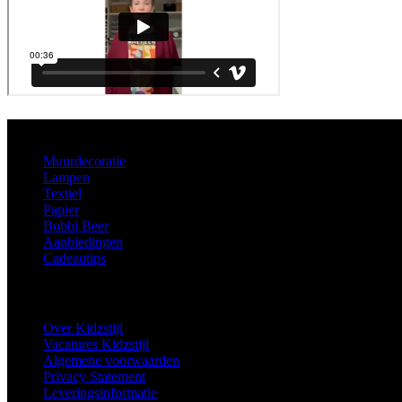
Aanbod
Muurdecoratie
Lampen
Textiel
Papier
Bobbi Beer
Aanbiedingen
Cadeautips
Informatie
Over Kidzstijl
Vacatures Kidzstijl
Algemene voorwaarden
Privacy Statement
Leveringsinformatie