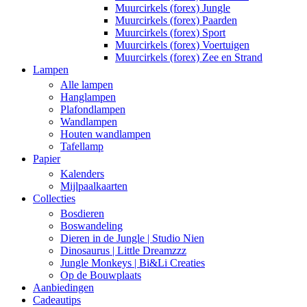
Muurcirkels (forex) Jungle
Muurcirkels (forex) Paarden
Muurcirkels (forex) Sport
Muurcirkels (forex) Voertuigen
Muurcirkels (forex) Zee en Strand
Lampen
Alle lampen
Hanglampen
Plafondlampen
Wandlampen
Houten wandlampen
Tafellamp
Papier
Kalenders
Mijlpaalkaarten
Collecties
Bosdieren
Boswandeling
Dieren in de Jungle | Studio Nien
Dinosaurus | Little Dreamzzz
Jungle Monkeys | Bi&Li Creaties
Op de Bouwplaats
Aanbiedingen
Cadeautips