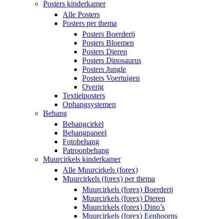
Posters kinderkamer
Alle Posters
Posters per thema
Posters Boerderij
Posters Bloemen
Posters Dieren
Posters Dinosaurus
Posters Jungle
Posters Voertuigen
Overig
Textielposters
Ophangsystemen
Behang
Behangcirkel
Behangpaneel
Fotobehang
Patroonbehang
Muurcirkels kinderkamer
Alle Muurcirkels (forex)
Muurcirkels (forex) per thema
Muurcirkels (forex) Boerderij
Muurcirkels (forex) Dieren
Muurcirkels (forex) Dino’s
Muurcirkels (forex) Eenhoorns