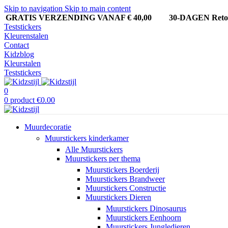
Skip to navigation
Skip to main content
GRATIS VERZENDING VANAF € 40,00
30-DAGEN Ret
Teststickers
Kleurenstalen
Contact
Kidzblog
Kleurstalen
Teststickers
0
0
product
€
0.00
Muurdecoratie
Muurstickers kinderkamer
Alle Muurstickers
Muurstickers per thema
Muurstickers Boerderij
Muurstickers Brandweer
Muurstickers Constructie
Muurstickers Dieren
Muurstickers Dinosaurus
Muurstickers Eenhoorn
Muurstickers Jungledieren