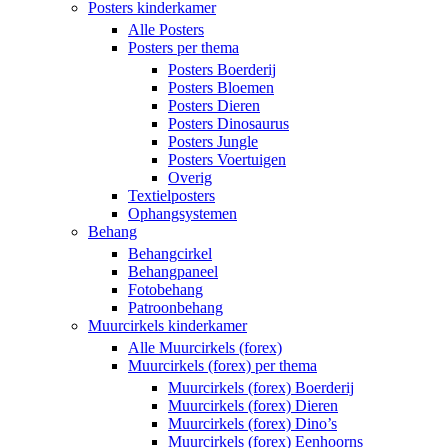
Posters kinderkamer
Alle Posters
Posters per thema
Posters Boerderij
Posters Bloemen
Posters Dieren
Posters Dinosaurus
Posters Jungle
Posters Voertuigen
Overig
Textielposters
Ophangsystemen
Behang
Behangcirkel
Behangpaneel
Fotobehang
Patroonbehang
Muurcirkels kinderkamer
Alle Muurcirkels (forex)
Muurcirkels (forex) per thema
Muurcirkels (forex) Boerderij
Muurcirkels (forex) Dieren
Muurcirkels (forex) Dino’s
Muurcirkels (forex) Eenhoorns