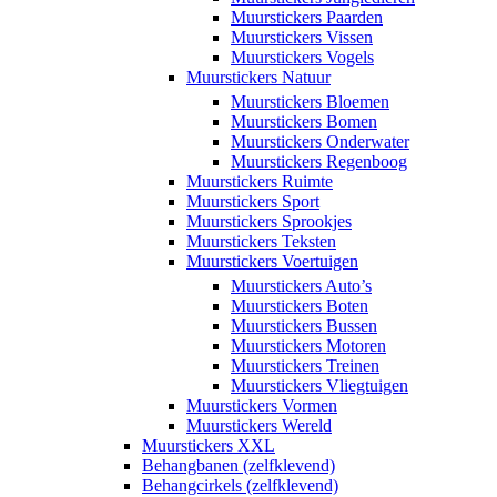
Muurstickers Paarden
Muurstickers Vissen
Muurstickers Vogels
Muurstickers Natuur
Muurstickers Bloemen
Muurstickers Bomen
Muurstickers Onderwater
Muurstickers Regenboog
Muurstickers Ruimte
Muurstickers Sport
Muurstickers Sprookjes
Muurstickers Teksten
Muurstickers Voertuigen
Muurstickers Auto’s
Muurstickers Boten
Muurstickers Bussen
Muurstickers Motoren
Muurstickers Treinen
Muurstickers Vliegtuigen
Muurstickers Vormen
Muurstickers Wereld
Muurstickers XXL
Behangbanen (zelfklevend)
Behangcirkels (zelfklevend)