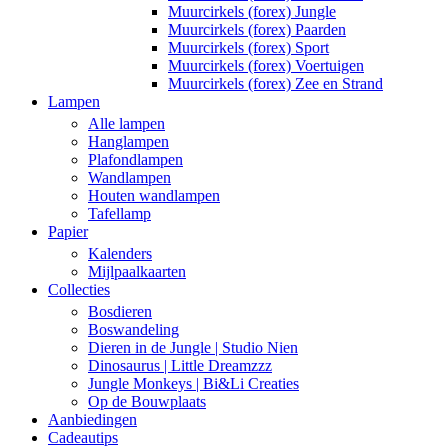
Muurcirkels (forex) Jungle
Muurcirkels (forex) Paarden
Muurcirkels (forex) Sport
Muurcirkels (forex) Voertuigen
Muurcirkels (forex) Zee en Strand
Lampen
Alle lampen
Hanglampen
Plafondlampen
Wandlampen
Houten wandlampen
Tafellamp
Papier
Kalenders
Mijlpaalkaarten
Collecties
Bosdieren
Boswandeling
Dieren in de Jungle | Studio Nien
Dinosaurus | Little Dreamzzz
Jungle Monkeys | Bi&Li Creaties
Op de Bouwplaats
Aanbiedingen
Cadeautips