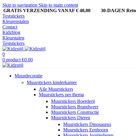
Skip to navigation
Skip to main content
GRATIS VERZENDING VANAF € 40,00
30-DAGEN Ret
Teststickers
Kleurenstalen
Contact
Kidzblog
Kleurstalen
Teststickers
0
0
product
€
0.00
Muurdecoratie
Muurstickers kinderkamer
Alle Muurstickers
Muurstickers per thema
Muurstickers Boerderij
Muurstickers Brandweer
Muurstickers Constructie
Muurstickers Dieren
Muurstickers Dinosaurus
Muurstickers Eenhoorn
Muurstickers Jungledieren