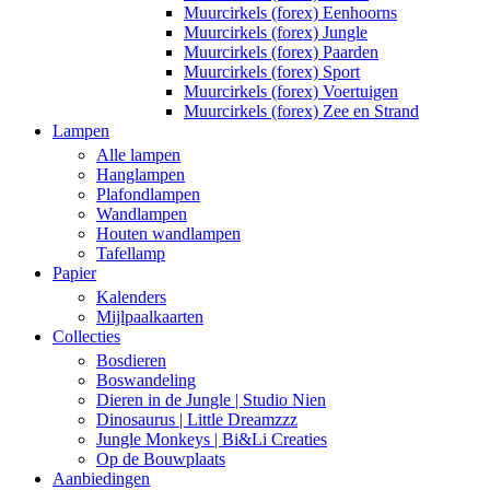
Muurcirkels (forex) Eenhoorns
Muurcirkels (forex) Jungle
Muurcirkels (forex) Paarden
Muurcirkels (forex) Sport
Muurcirkels (forex) Voertuigen
Muurcirkels (forex) Zee en Strand
Lampen
Alle lampen
Hanglampen
Plafondlampen
Wandlampen
Houten wandlampen
Tafellamp
Papier
Kalenders
Mijlpaalkaarten
Collecties
Bosdieren
Boswandeling
Dieren in de Jungle | Studio Nien
Dinosaurus | Little Dreamzzz
Jungle Monkeys | Bi&Li Creaties
Op de Bouwplaats
Aanbiedingen