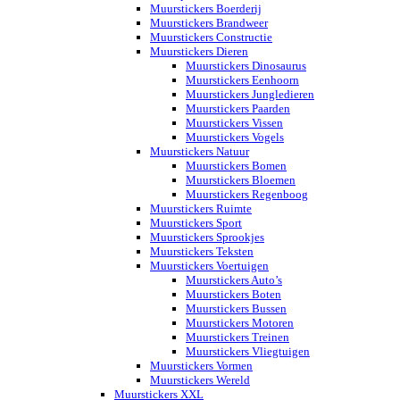
Muurstickers Boerderij
Muurstickers Brandweer
Muurstickers Constructie
Muurstickers Dieren
Muurstickers Dinosaurus
Muurstickers Eenhoorn
Muurstickers Jungledieren
Muurstickers Paarden
Muurstickers Vissen
Muurstickers Vogels
Muurstickers Natuur
Muurstickers Bomen
Muurstickers Bloemen
Muurstickers Regenboog
Muurstickers Ruimte
Muurstickers Sport
Muurstickers Sprookjes
Muurstickers Teksten
Muurstickers Voertuigen
Muurstickers Auto’s
Muurstickers Boten
Muurstickers Bussen
Muurstickers Motoren
Muurstickers Treinen
Muurstickers Vliegtuigen
Muurstickers Vormen
Muurstickers Wereld
Muurstickers XXL