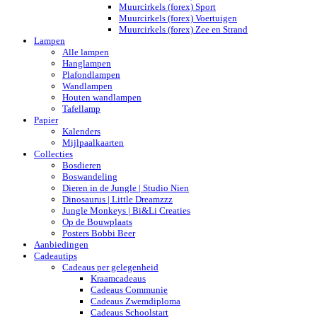
Muurcirkels (forex) Sport
Muurcirkels (forex) Voertuigen
Muurcirkels (forex) Zee en Strand
Lampen
Alle lampen
Hanglampen
Plafondlampen
Wandlampen
Houten wandlampen
Tafellamp
Papier
Kalenders
Mijlpaalkaarten
Collecties
Bosdieren
Boswandeling
Dieren in de Jungle | Studio Nien
Dinosaurus | Little Dreamzzz
Jungle Monkeys | Bi&Li Creaties
Op de Bouwplaats
Posters Bobbi Beer
Aanbiedingen
Cadeautips
Cadeaus per gelegenheid
Kraamcadeaus
Cadeaus Communie
Cadeaus Zwemdiploma
Cadeaus Schoolstart