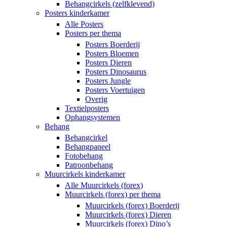
Behangcirkels (zelfklevend)
Posters kinderkamer
Alle Posters
Posters per thema
Posters Boerderij
Posters Bloemen
Posters Dieren
Posters Dinosaurus
Posters Jungle
Posters Voertuigen
Overig
Textielposters
Ophangsystemen
Behang
Behangcirkel
Behangpaneel
Fotobehang
Patroonbehang
Muurcirkels kinderkamer
Alle Muurcirkels (forex)
Muurcirkels (forex) per thema
Muurcirkels (forex) Boerderij
Muurcirkels (forex) Dieren
Muurcirkels (forex) Dino’s