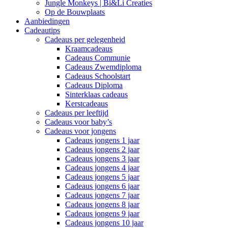
Jungle Monkeys | Bi&Li Creaties
Op de Bouwplaats
Aanbiedingen
Cadeautips
Cadeaus per gelegenheid
Kraamcadeaus
Cadeaus Communie
Cadeaus Zwemdiploma
Cadeaus Schoolstart
Cadeaus Diploma
Sinterklaas cadeaus
Kerstcadeaus
Cadeaus per leeftijd
Cadeaus voor baby’s
Cadeaus voor jongens
Cadeaus jongens 1 jaar
Cadeaus jongens 2 jaar
Cadeaus jongens 3 jaar
Cadeaus jongens 4 jaar
Cadeaus jongens 5 jaar
Cadeaus jongens 6 jaar
Cadeaus jongens 7 jaar
Cadeaus jongens 8 jaar
Cadeaus jongens 9 jaar
Cadeaus jongens 10 jaar