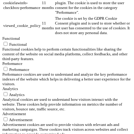
cookielawinfo-
11
plugin. The cookie is used to store the user
checkbox-performance
months
consent for the cookies in the category
"Performance".
The cookie is set by the GDPR Cookie
11
Consent plugin and is used to store whether or
viewed_cookie_policy
months
not user has consented to the use of cookies. It
does not store any personal data.
Functional
Functional
Functional cookies help to perform certain functionalities like sharing the
content of the website on social media platforms, collect feedbacks, and other
third-party features.
Performance
Performance
Performance cookies are used to understand and analyze the key performance
indexes of the website which helps in delivering a better user experience for the
visitors.
Analytics
Analytics
Analytical cookies are used to understand how visitors interact with the
website. These cookies help provide information on metrics the number of
visitors, bounce rate, traffic source, etc.
Advertisement
Advertisement
Advertisement cookies are used to provide visitors with relevant ads and
marketing campaigns. These cookies track visitors across websites and collect