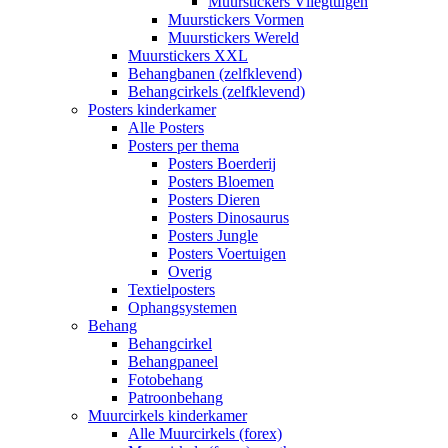
Muurstickers Vliegtuigen
Muurstickers Vormen
Muurstickers Wereld
Muurstickers XXL
Behangbanen (zelfklevend)
Behangcirkels (zelfklevend)
Posters kinderkamer
Alle Posters
Posters per thema
Posters Boerderij
Posters Bloemen
Posters Dieren
Posters Dinosaurus
Posters Jungle
Posters Voertuigen
Overig
Textielposters
Ophangsystemen
Behang
Behangcirkel
Behangpaneel
Fotobehang
Patroonbehang
Muurcirkels kinderkamer
Alle Muurcirkels (forex)