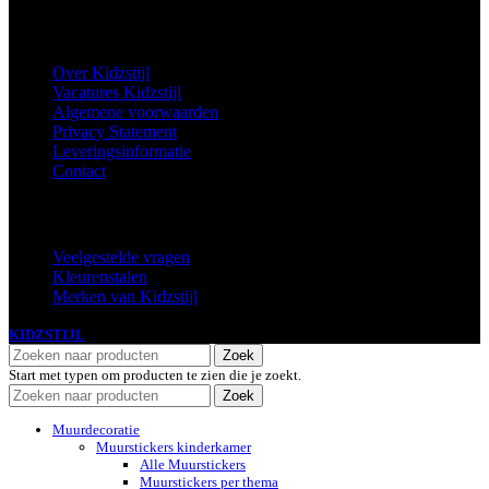
Informatie
Over Kidzstijl
Vacatures Kidzstijl
Algemene voorwaarden
Privacy Statement
Leveringsinformatie
Contact
Extra
Veelgestelde vragen
Kleurenstalen
Merken van Kidzstijl
KIDZSTIJL
2024
Zoek
Start met typen om producten te zien die je zoekt.
Zoek
Muurdecoratie
Muurstickers kinderkamer
Alle Muurstickers
Muurstickers per thema