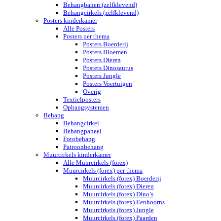
Behangbanen (zelfklevend)
Behangcirkels (zelfklevend)
Posters kinderkamer
Alle Posters
Posters per thema
Posters Boerderij
Posters Bloemen
Posters Dieren
Posters Dinosaurus
Posters Jungle
Posters Voertuigen
Overig
Textielposters
Ophangsystemen
Behang
Behangcirkel
Behangpaneel
Fotobehang
Patroonbehang
Muurcirkels kinderkamer
Alle Muurcirkels (forex)
Muurcirkels (forex) per thema
Muurcirkels (forex) Boerderij
Muurcirkels (forex) Dieren
Muurcirkels (forex) Dino’s
Muurcirkels (forex) Eenhoorns
Muurcirkels (forex) Jungle
Muurcirkels (forex) Paarden