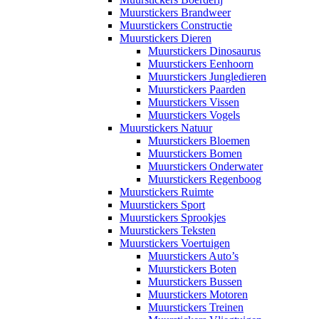
Muurstickers Brandweer
Muurstickers Constructie
Muurstickers Dieren
Muurstickers Dinosaurus
Muurstickers Eenhoorn
Muurstickers Jungledieren
Muurstickers Paarden
Muurstickers Vissen
Muurstickers Vogels
Muurstickers Natuur
Muurstickers Bloemen
Muurstickers Bomen
Muurstickers Onderwater
Muurstickers Regenboog
Muurstickers Ruimte
Muurstickers Sport
Muurstickers Sprookjes
Muurstickers Teksten
Muurstickers Voertuigen
Muurstickers Auto’s
Muurstickers Boten
Muurstickers Bussen
Muurstickers Motoren
Muurstickers Treinen