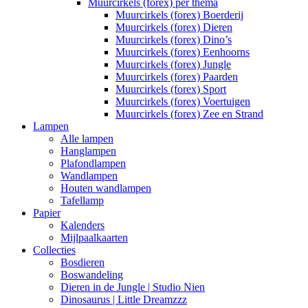
Muurcirkels (forex) per thema
Muurcirkels (forex) Boerderij
Muurcirkels (forex) Dieren
Muurcirkels (forex) Dino’s
Muurcirkels (forex) Eenhoorns
Muurcirkels (forex) Jungle
Muurcirkels (forex) Paarden
Muurcirkels (forex) Sport
Muurcirkels (forex) Voertuigen
Muurcirkels (forex) Zee en Strand
Lampen
Alle lampen
Hanglampen
Plafondlampen
Wandlampen
Houten wandlampen
Tafellamp
Papier
Kalenders
Mijlpaalkaarten
Collecties
Bosdieren
Boswandeling
Dieren in de Jungle | Studio Nien
Dinosaurus | Little Dreamzzz