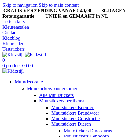
Skip to navigation
Skip to main content
GRATIS VERZENDING VANAF € 40,00
30-DAGEN
Retourgarantie UNIEK en GEMAAKT in NL
Teststickers
Kleurenstalen
Contact
Kidzblog
Kleurstalen
Teststickers
0
0
product
€
0.00
Muurdecoratie
Muurstickers kinderkamer
Alle Muurstickers
Muurstickers per thema
Muurstickers Boerderij
Muurstickers Brandweer
Muurstickers Constructie
Muurstickers Dieren
Muurstickers Dinosaurus
Muurstickers Eenhoorn