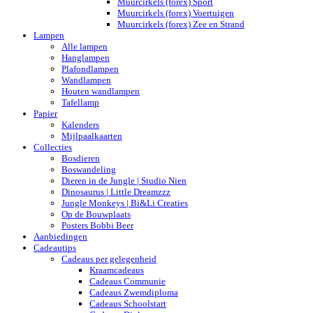
Muurcirkels (forex) Sport
Muurcirkels (forex) Voertuigen
Muurcirkels (forex) Zee en Strand
Lampen
Alle lampen
Hanglampen
Plafondlampen
Wandlampen
Houten wandlampen
Tafellamp
Papier
Kalenders
Mijlpaalkaarten
Collecties
Bosdieren
Boswandeling
Dieren in de Jungle | Studio Nien
Dinosaurus | Little Dreamzzz
Jungle Monkeys | Bi&Li Creaties
Op de Bouwplaats
Posters Bobbi Beer
Aanbiedingen
Cadeautips
Cadeaus per gelegenheid
Kraamcadeaus
Cadeaus Communie
Cadeaus Zwemdiploma
Cadeaus Schoolstart