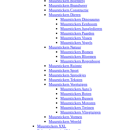
Muurstickers Boerderij
Muurstickers Brandweer
Muurstickers Constructie
Muurstickers Dieren
Muurstickers Dinosaurus
Muurstickers Eenhoorn
Muurstickers Jungledieren
Muurstickers Paarden
Muurstickers Vissen
Muurstickers Vogels
Muurstickers Natuur
Muurstickers Bomen
Muurstickers Bloemen
Muurstickers Regenboog
Muurstickers Ruimte
Muurstickers Sport
Muurstickers Sprookjes
Muurstickers Teksten
Muurstickers Voertuigen
Muurstickers Auto’s
Muurstickers Boten
Muurstickers Bussen
Muurstickers Motoren
Muurstickers Treinen
Muurstickers Vliegtuigen
Muurstickers Vormen
Muurstickers Wereld
Muurstickers XXL