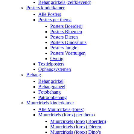
Behangcirkels (zelfklevend)
Posters kinderkamer
Alle Posters
Posters per thema
Posters Boerderij
Posters Bloemen
Posters Dieren
Posters Dinosaurus
Posters Jungle
Posters Voertuigen
Overig
Textielposters
Ophangsystemen
Behang
Behangcirkel
Behangpaneel
Fotobehang
Patroonbehang
Muurcirkels kinderkamer
Alle Muurcirkels (forex)
Muurcirkels (forex) per thema
Muurcirkels (forex) Boerderij
Muurcirkels (forex) Dieren
Muurcirkels (forex) Dino’s