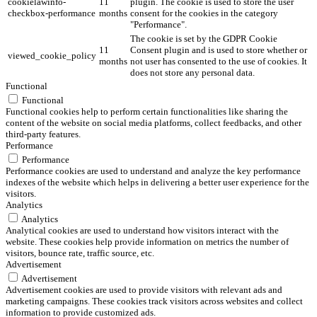
cookielawinfo-
11
plugin. The cookie is used to store the user
checkbox-performance
months
consent for the cookies in the category
"Performance".
The cookie is set by the GDPR Cookie
11
Consent plugin and is used to store whether or
viewed_cookie_policy
months
not user has consented to the use of cookies. It
does not store any personal data.
Functional
Functional
Functional cookies help to perform certain functionalities like sharing the
content of the website on social media platforms, collect feedbacks, and other
third-party features.
Performance
Performance
Performance cookies are used to understand and analyze the key performance
indexes of the website which helps in delivering a better user experience for the
visitors.
Analytics
Analytics
Analytical cookies are used to understand how visitors interact with the
website. These cookies help provide information on metrics the number of
visitors, bounce rate, traffic source, etc.
Advertisement
Advertisement
Advertisement cookies are used to provide visitors with relevant ads and
marketing campaigns. These cookies track visitors across websites and collect
information to provide customized ads.