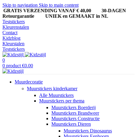
Skip to navigation
Skip to main content
GRATIS VERZENDING VANAF € 40,00
30-DAGEN
Retourgarantie UNIEK en GEMAAKT in NL
Teststickers
Kleurenstalen
Contact
Kidzblog
Kleurstalen
Teststickers
0
0
product
€
0.00
Muurdecoratie
Muurstickers kinderkamer
Alle Muurstickers
Muurstickers per thema
Muurstickers Boerderij
Muurstickers Brandweer
Muurstickers Constructie
Muurstickers Dieren
Muurstickers Dinosaurus
Muurstickers Eenhoorn