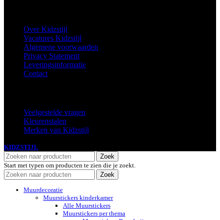
Informatie
Over Kidzstijl
Vacatures Kidzstijl
Algemene voorwaarden
Privacy Statement
Leveringsinformatie
Contact
Extra
Veelgestelde vragen
Kleurenstalen
Merken van Kidzstijl
KIDZSTIJL
2024
Zoek
Start met typen om producten te zien die je zoekt.
Zoek
Muurdecoratie
Muurstickers kinderkamer
Alle Muurstickers
Muurstickers per thema