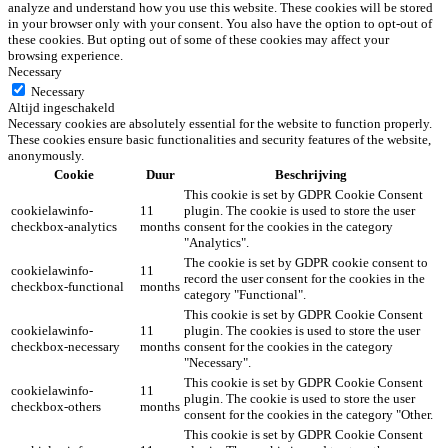
analyze and understand how you use this website. These cookies will be stored
in your browser only with your consent. You also have the option to opt-out of
these cookies. But opting out of some of these cookies may affect your
browsing experience.
Necessary
Necessary
Altijd ingeschakeld
Necessary cookies are absolutely essential for the website to function properly.
These cookies ensure basic functionalities and security features of the website,
anonymously.
Cookie
Duur
Beschrijving
This cookie is set by GDPR Cookie Consent
cookielawinfo-
11
plugin. The cookie is used to store the user
checkbox-analytics
months
consent for the cookies in the category
"Analytics".
The cookie is set by GDPR cookie consent to
cookielawinfo-
11
record the user consent for the cookies in the
checkbox-functional
months
category "Functional".
This cookie is set by GDPR Cookie Consent
cookielawinfo-
11
plugin. The cookies is used to store the user
checkbox-necessary
months
consent for the cookies in the category
"Necessary".
This cookie is set by GDPR Cookie Consent
cookielawinfo-
11
plugin. The cookie is used to store the user
checkbox-others
months
consent for the cookies in the category "Other.
This cookie is set by GDPR Cookie Consent