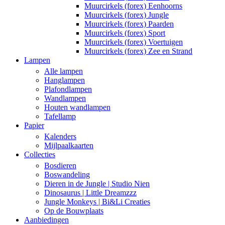
Muurcirkels (forex) Eenhoorns
Muurcirkels (forex) Jungle
Muurcirkels (forex) Paarden
Muurcirkels (forex) Sport
Muurcirkels (forex) Voertuigen
Muurcirkels (forex) Zee en Strand
Lampen
Alle lampen
Hanglampen
Plafondlampen
Wandlampen
Houten wandlampen
Tafellamp
Papier
Kalenders
Mijlpaalkaarten
Collecties
Bosdieren
Boswandeling
Dieren in de Jungle | Studio Nien
Dinosaurus | Little Dreamzzz
Jungle Monkeys | Bi&Li Creaties
Op de Bouwplaats
Aanbiedingen