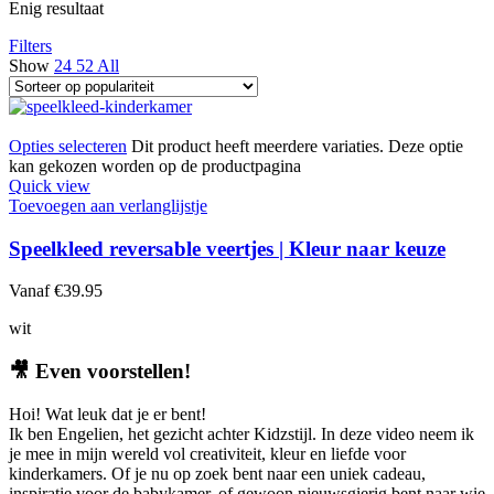
Enig resultaat
Filters
Show
24
52
All
Opties selecteren
Dit product heeft meerdere variaties. Deze optie
kan gekozen worden op de productpagina
Quick view
Toevoegen aan verlanglijstje
Speelkleed reversable veertjes | Kleur naar keuze
Vanaf
€
39.95
wit
🎥
Even voorstellen!
Hoi! Wat leuk dat je er bent!
Ik ben Engelien, het gezicht achter Kidzstijl. In deze video neem ik
je mee in mijn wereld vol creativiteit, kleur en liefde voor
kinderkamers. Of je nu op zoek bent naar een uniek cadeau,
inspiratie voor de babykamer, of gewoon nieuwsgierig bent naar wie