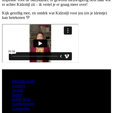
er achter Kidzstijl zit – ik vertel je er graag meer over!
Kijk gezellig mee, en ontdek wat Kidzstijl voor jou (en je kleintje)
kan betekenen 💛
Aanbod
Muurdecoratie
Lampen
Textiel
Papier
Bobbi Beer
Aanbiedingen
Cadeautips