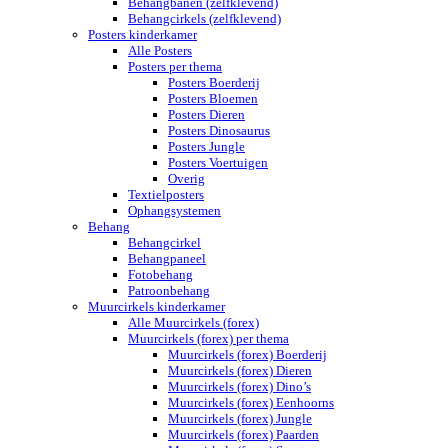
Behangbanen (zelfklevend)
Behangcirkels (zelfklevend)
Posters kinderkamer
Alle Posters
Posters per thema
Posters Boerderij
Posters Bloemen
Posters Dieren
Posters Dinosaurus
Posters Jungle
Posters Voertuigen
Overig
Textielposters
Ophangsystemen
Behang
Behangcirkel
Behangpaneel
Fotobehang
Patroonbehang
Muurcirkels kinderkamer
Alle Muurcirkels (forex)
Muurcirkels (forex) per thema
Muurcirkels (forex) Boerderij
Muurcirkels (forex) Dieren
Muurcirkels (forex) Dino’s
Muurcirkels (forex) Eenhoorns
Muurcirkels (forex) Jungle
Muurcirkels (forex) Paarden