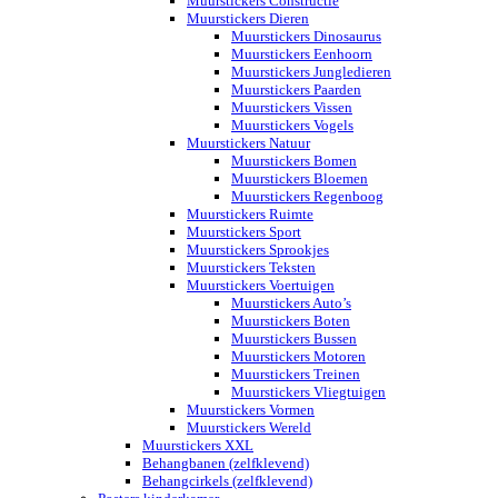
Muurstickers Constructie
Muurstickers Dieren
Muurstickers Dinosaurus
Muurstickers Eenhoorn
Muurstickers Jungledieren
Muurstickers Paarden
Muurstickers Vissen
Muurstickers Vogels
Muurstickers Natuur
Muurstickers Bomen
Muurstickers Bloemen
Muurstickers Regenboog
Muurstickers Ruimte
Muurstickers Sport
Muurstickers Sprookjes
Muurstickers Teksten
Muurstickers Voertuigen
Muurstickers Auto’s
Muurstickers Boten
Muurstickers Bussen
Muurstickers Motoren
Muurstickers Treinen
Muurstickers Vliegtuigen
Muurstickers Vormen
Muurstickers Wereld
Muurstickers XXL
Behangbanen (zelfklevend)
Behangcirkels (zelfklevend)