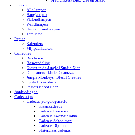
Muurcirkels (forex) Zee en Strand
Lampen
Alle lampen
Hanglampen
Plafondlampen
Wandlampen
Houten wandlampen
Tafellamp
Papier
Kalenders
Mijlpaalkaarten
Collecties
Bosdieren
Boswandeling
Dieren in de Jungle | Studio Nien
Dinosaurus | Little Dreamzzz
Jungle Monkeys | Bi&Li Creaties
Op de Bouwplaats
Posters Bobbi Beer
Aanbiedingen
Cadeautips
Cadeaus per gelegenheid
Kraamcadeaus
Cadeaus Communie
Cadeaus Zwemdiploma
Cadeaus Schoolstart
Cadeaus Diploma
Sinterklaas cadeaus