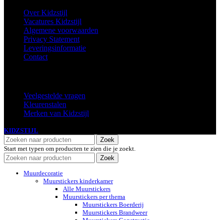
Over Kidzstijl
Vacatures Kidzstijl
Algemene voorwaarden
Privacy Statement
Leveringsinformatie
Contact
Extra
Veelgestelde vragen
Kleurenstalen
Merken van Kidzstijl
KIDZSTIJL
2024
Zoek
Start met typen om producten te zien die je zoekt.
Zoek
Muurdecoratie
Muurstickers kinderkamer
Alle Muurstickers
Muurstickers per thema
Muurstickers Boerderij
Muurstickers Brandweer