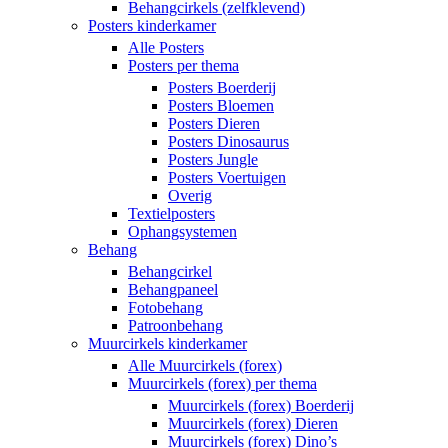
Behangcirkels (zelfklevend)
Posters kinderkamer
Alle Posters
Posters per thema
Posters Boerderij
Posters Bloemen
Posters Dieren
Posters Dinosaurus
Posters Jungle
Posters Voertuigen
Overig
Textielposters
Ophangsystemen
Behang
Behangcirkel
Behangpaneel
Fotobehang
Patroonbehang
Muurcirkels kinderkamer
Alle Muurcirkels (forex)
Muurcirkels (forex) per thema
Muurcirkels (forex) Boerderij
Muurcirkels (forex) Dieren
Muurcirkels (forex) Dino’s