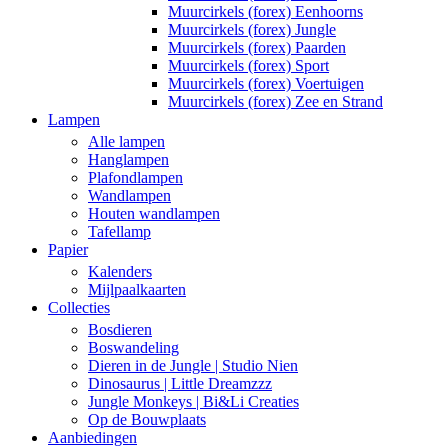
Muurcirkels (forex) Eenhoorns
Muurcirkels (forex) Jungle
Muurcirkels (forex) Paarden
Muurcirkels (forex) Sport
Muurcirkels (forex) Voertuigen
Muurcirkels (forex) Zee en Strand
Lampen
Alle lampen
Hanglampen
Plafondlampen
Wandlampen
Houten wandlampen
Tafellamp
Papier
Kalenders
Mijlpaalkaarten
Collecties
Bosdieren
Boswandeling
Dieren in de Jungle | Studio Nien
Dinosaurus | Little Dreamzzz
Jungle Monkeys | Bi&Li Creaties
Op de Bouwplaats
Aanbiedingen