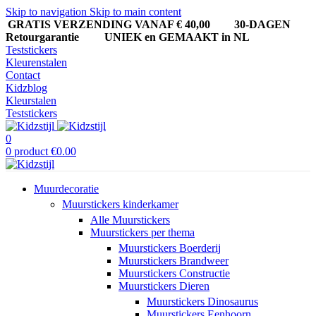
Skip to navigation
Skip to main content
GRATIS VERZENDING VANAF € 40,00
30-DAGEN
Retourgarantie UNIEK en GEMAAKT in NL
Teststickers
Kleurenstalen
Contact
Kidzblog
Kleurstalen
Teststickers
0
0
product
€
0.00
Muurdecoratie
Muurstickers kinderkamer
Alle Muurstickers
Muurstickers per thema
Muurstickers Boerderij
Muurstickers Brandweer
Muurstickers Constructie
Muurstickers Dieren
Muurstickers Dinosaurus
Muurstickers Eenhoorn