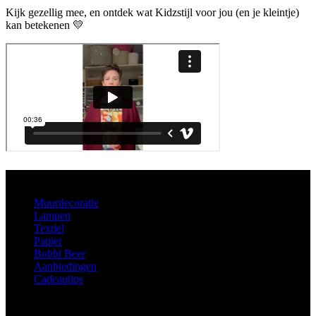
Kijk gezellig mee, en ontdek wat Kidzstijl voor jou (en je kleintje)
kan betekenen 💛
Aanbod
Muurdecoratie
Lampen
Textiel
Papier
Bobbi Beer
Aanbiedingen
Cadeautips
Informatie