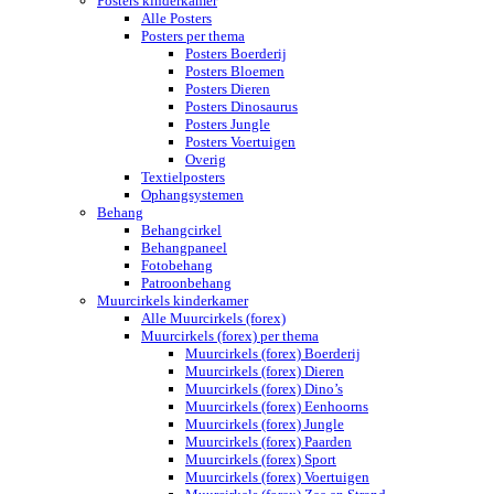
Posters kinderkamer
Alle Posters
Posters per thema
Posters Boerderij
Posters Bloemen
Posters Dieren
Posters Dinosaurus
Posters Jungle
Posters Voertuigen
Overig
Textielposters
Ophangsystemen
Behang
Behangcirkel
Behangpaneel
Fotobehang
Patroonbehang
Muurcirkels kinderkamer
Alle Muurcirkels (forex)
Muurcirkels (forex) per thema
Muurcirkels (forex) Boerderij
Muurcirkels (forex) Dieren
Muurcirkels (forex) Dino’s
Muurcirkels (forex) Eenhoorns
Muurcirkels (forex) Jungle
Muurcirkels (forex) Paarden
Muurcirkels (forex) Sport
Muurcirkels (forex) Voertuigen