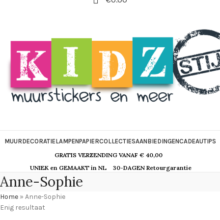
MUURDECORATIE
LAMPEN
PAPIER
COLLECTIES
AANBIEDINGEN
CADEAUTIPS
GRATIS VERZENDING VANAF € 40,00
UNIEK en GEMAAKT in NL
30-DAGEN Retourgarantie
Anne-Sophie
Home
»
Anne-Sophie
Enig resultaat