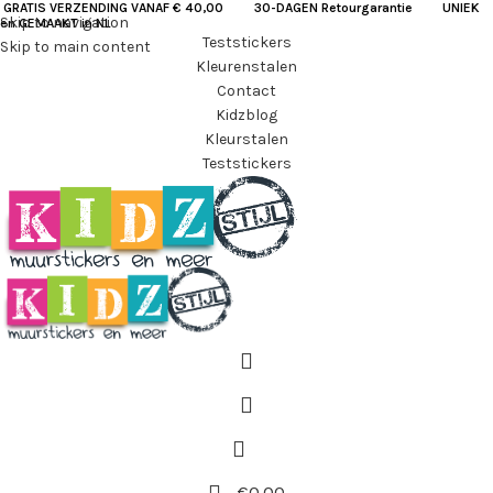
GRATIS VERZENDING VANAF € 40,00
30-DAGEN Retourgarantie UNIEK
Skip to navigation
en GEMAAKT in NL
Teststickers
Skip to main content
Kleurenstalen
Contact
Kidzblog
Kleurstalen
Teststickers
€
0.00