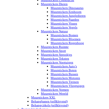
Muurstickers Constructie
Muurstickers Dieren
Muurstickers Dinosaurus
Muurstickers Eenhoorn
Muurstickers Jungledieren
Muurstickers Paarden
Muurstickers Vissen
Muurstickers Vogels
Muurstickers Natuur
Muurstickers Bomen
Muurstickers Bloemen
Muurstickers Regenboog
Muurstickers Ruimte
Muurstickers Sport
Muurstickers Sprookjes
Muurstickers Teksten
Muurstickers Voertuigen
Muurstickers Auto’s
Muurstickers Boten
Muurstickers Bussen
Muurstickers Motoren
Muurstickers Treinen
Muurstickers Vliegtuigen
Muurstickers Vormen
Muurstickers Wereld
Muurstickers XXL
Behangbanen (zelfklevend)
Behangcirkels (zelfklevend)