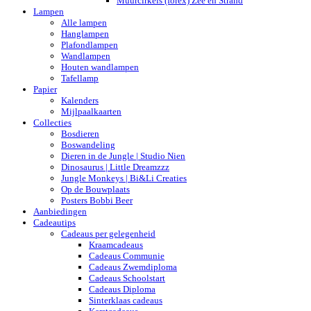
Muurcirkels (forex) Zee en Strand
Lampen
Alle lampen
Hanglampen
Plafondlampen
Wandlampen
Houten wandlampen
Tafellamp
Papier
Kalenders
Mijlpaalkaarten
Collecties
Bosdieren
Boswandeling
Dieren in de Jungle | Studio Nien
Dinosaurus | Little Dreamzzz
Jungle Monkeys | Bi&Li Creaties
Op de Bouwplaats
Posters Bobbi Beer
Aanbiedingen
Cadeautips
Cadeaus per gelegenheid
Kraamcadeaus
Cadeaus Communie
Cadeaus Zwemdiploma
Cadeaus Schoolstart
Cadeaus Diploma
Sinterklaas cadeaus