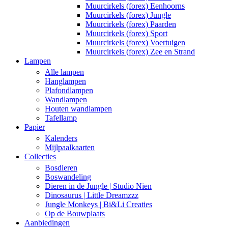
Muurcirkels (forex) Eenhoorns
Muurcirkels (forex) Jungle
Muurcirkels (forex) Paarden
Muurcirkels (forex) Sport
Muurcirkels (forex) Voertuigen
Muurcirkels (forex) Zee en Strand
Lampen
Alle lampen
Hanglampen
Plafondlampen
Wandlampen
Houten wandlampen
Tafellamp
Papier
Kalenders
Mijlpaalkaarten
Collecties
Bosdieren
Boswandeling
Dieren in de Jungle | Studio Nien
Dinosaurus | Little Dreamzzz
Jungle Monkeys | Bi&Li Creaties
Op de Bouwplaats
Aanbiedingen