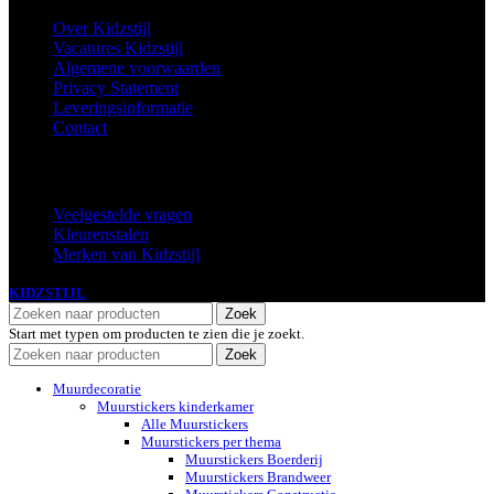
Over Kidzstijl
Vacatures Kidzstijl
Algemene voorwaarden
Privacy Statement
Leveringsinformatie
Contact
Extra
Veelgestelde vragen
Kleurenstalen
Merken van Kidzstijl
KIDZSTIJL
2024
Zoek
Start met typen om producten te zien die je zoekt.
Zoek
Muurdecoratie
Muurstickers kinderkamer
Alle Muurstickers
Muurstickers per thema
Muurstickers Boerderij
Muurstickers Brandweer