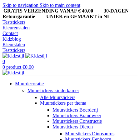
Skip to navigation
Skip to main content
GRATIS VERZENDING VANAF € 40,00
30-DAGEN
Retourgarantie UNIEK en GEMAAKT in NL
Teststickers
Kleurenstalen
Contact
Kidzblog
Kleurstalen
Teststickers
0
0
product
€
0.00
Muurdecoratie
Muurstickers kinderkamer
Alle Muurstickers
Muurstickers per thema
Muurstickers Boerderij
Muurstickers Brandweer
Muurstickers Constructie
Muurstickers Dieren
Muurstickers Dinosaurus
Muurstickers Eenhoorn