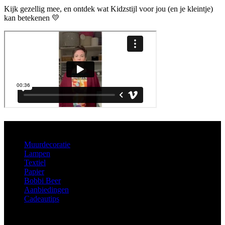
Kijk gezellig mee, en ontdek wat Kidzstijl voor jou (en je kleintje)
kan betekenen 💛
Aanbod
Muurdecoratie
Lampen
Textiel
Papier
Bobbi Beer
Aanbiedingen
Cadeautips
Informatie