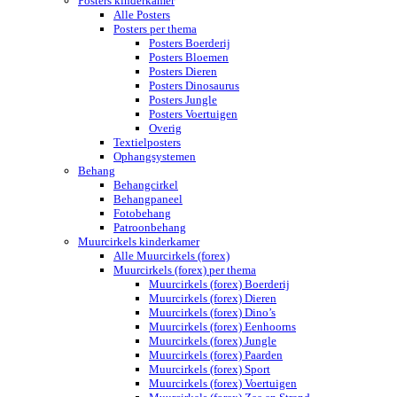
Posters kinderkamer
Alle Posters
Posters per thema
Posters Boerderij
Posters Bloemen
Posters Dieren
Posters Dinosaurus
Posters Jungle
Posters Voertuigen
Overig
Textielposters
Ophangsystemen
Behang
Behangcirkel
Behangpaneel
Fotobehang
Patroonbehang
Muurcirkels kinderkamer
Alle Muurcirkels (forex)
Muurcirkels (forex) per thema
Muurcirkels (forex) Boerderij
Muurcirkels (forex) Dieren
Muurcirkels (forex) Dino’s
Muurcirkels (forex) Eenhoorns
Muurcirkels (forex) Jungle
Muurcirkels (forex) Paarden
Muurcirkels (forex) Sport
Muurcirkels (forex) Voertuigen