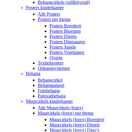
Behangcirkels (zelfklevend)
Posters kinderkamer
Alle Posters
Posters per thema
Posters Boerderij
Posters Bloemen
Posters Dieren
Posters Dinosaurus
Posters Jungle
Posters Voertuigen
Overig
Textielposters
Ophangsystemen
Behang
Behangcirkel
Behangpaneel
Fotobehang
Patroonbehang
Muurcirkels kinderkamer
Alle Muurcirkels (forex)
Muurcirkels (forex) per thema
Muurcirkels (forex) Boerderij
Muurcirkels (forex) Dieren
Muurcirkels (forex) Dino’s