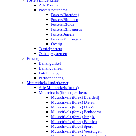
Posters kinderkamer
Alle Posters
Posters per thema
Posters Boerderij
Posters Bloemen
Posters Dieren
Posters Dinosaurus
Posters Jungle
Posters Voertuigen
Overig
Textielposters
Ophangsystemen
Behang
Behangcirkel
Behangpaneel
Fotobehang
Patroonbehang
Muurcirkels kinderkamer
Alle Muurcirkels (forex)
Muurcirkels (forex) per thema
Muurcirkels (forex) Boerderij
Muurcirkels (forex) Dieren
Muurcirkels (forex) Dino’s
Muurcirkels (forex) Eenhoorns
Muurcirkels (forex) Jungle
Muurcirkels (forex) Paarden
Muurcirkels (forex) Sport
Muurcirkels (forex) Voertuigen