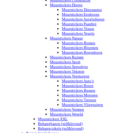
Muurstickers Constructie
Muurstickers Dieren
Muurstickers Dinosaurus
Muurstickers Eenhoorn
Muurstickers Jungledieren
Muurstickers Paarden
Muurstickers Vissen
Muurstickers Vogels
Muurstickers Natuur
Muurstickers Bomen
Muurstickers Bloemen
Muurstickers Regenboog
Muurstickers Ruimte
Muurstickers Sport
Muurstickers Sprookjes
Muurstickers Teksten
Muurstickers Voertuigen
Muurstickers Auto’s
Muurstickers Boten
Muurstickers Bussen
Muurstickers Motoren
Muurstickers Treinen
Muurstickers Vliegtuigen
Muurstickers Vormen
Muurstickers Wereld
Muurstickers XXL
Behangbanen (zelfklevend)
Behangcirkels (zelfklevend)