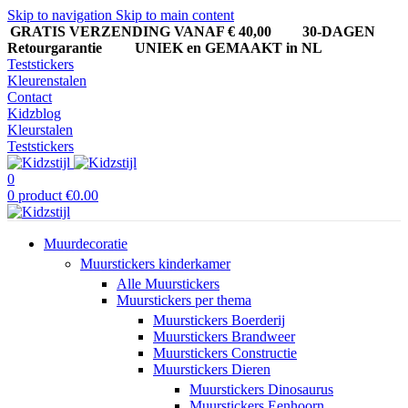
Skip to navigation
Skip to main content
GRATIS VERZENDING VANAF € 40,00
30-DAGEN
Retourgarantie UNIEK en GEMAAKT in NL
Teststickers
Kleurenstalen
Contact
Kidzblog
Kleurstalen
Teststickers
0
0
product
€
0.00
Muurdecoratie
Muurstickers kinderkamer
Alle Muurstickers
Muurstickers per thema
Muurstickers Boerderij
Muurstickers Brandweer
Muurstickers Constructie
Muurstickers Dieren
Muurstickers Dinosaurus
Muurstickers Eenhoorn