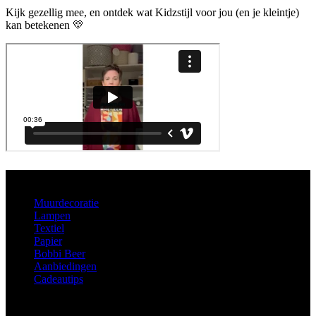
Kijk gezellig mee, en ontdek wat Kidzstijl voor jou (en je kleintje)
kan betekenen 💛
Aanbod
Muurdecoratie
Lampen
Textiel
Papier
Bobbi Beer
Aanbiedingen
Cadeautips
Informatie