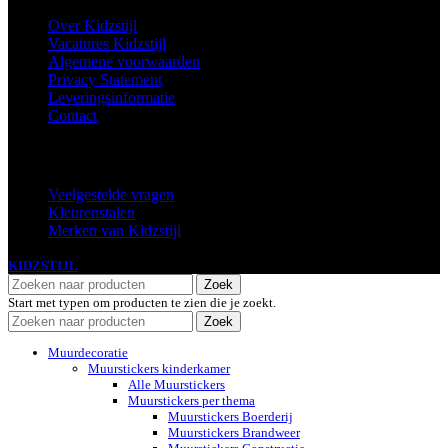
Over Kidzstijl
Vacatures Kidzstijl
Algemene voorwaarden
Privacy Statement
Leveringsinformatie
Contact
Extra
Veelgestelde vragen
Kleurenstalen
Merken van Kidzstijl
KIDZSTIJL
2024
Zoek
Start met typen om producten te zien die je zoekt.
Zoek
Muurdecoratie
Muurstickers kinderkamer
Alle Muurstickers
Muurstickers per thema
Muurstickers Boerderij
Muurstickers Brandweer