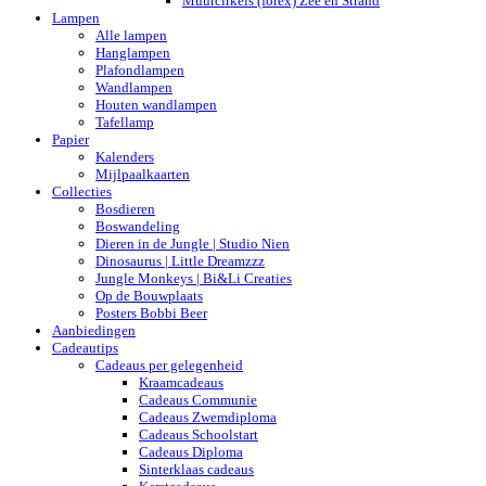
Muurcirkels (forex) Zee en Strand
Lampen
Alle lampen
Hanglampen
Plafondlampen
Wandlampen
Houten wandlampen
Tafellamp
Papier
Kalenders
Mijlpaalkaarten
Collecties
Bosdieren
Boswandeling
Dieren in de Jungle | Studio Nien
Dinosaurus | Little Dreamzzz
Jungle Monkeys | Bi&Li Creaties
Op de Bouwplaats
Posters Bobbi Beer
Aanbiedingen
Cadeautips
Cadeaus per gelegenheid
Kraamcadeaus
Cadeaus Communie
Cadeaus Zwemdiploma
Cadeaus Schoolstart
Cadeaus Diploma
Sinterklaas cadeaus