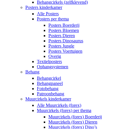
Behangcirkels (zelfklevend)
Posters kinderkamer
Alle Posters
Posters per thema
Posters Boerderij
Posters Bloemen
Posters Dieren
Posters Dinosaurus
Posters Jungle
Posters Voertuigen
Overig
Textielposters
Ophangsystemen
Behang
Behangcirkel
Behangpaneel
Fotobehang
Patroonbehang
Muurcirkels kinderkamer
Alle Muurcirkels (forex)
Muurcirkels (forex) per thema
Muurcirkels (forex) Boerderij
Muurcirkels (forex) Dieren
Muurcirkels (forex) Dino’s