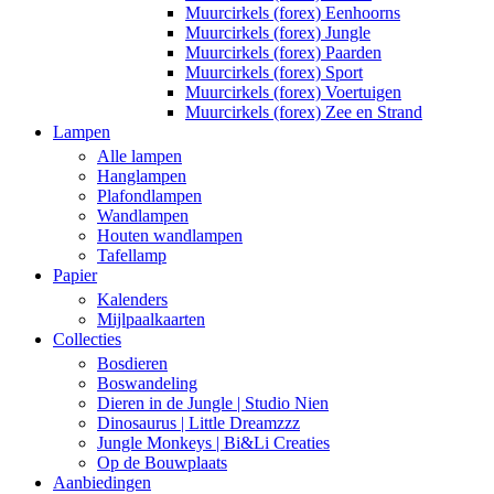
Muurcirkels (forex) Eenhoorns
Muurcirkels (forex) Jungle
Muurcirkels (forex) Paarden
Muurcirkels (forex) Sport
Muurcirkels (forex) Voertuigen
Muurcirkels (forex) Zee en Strand
Lampen
Alle lampen
Hanglampen
Plafondlampen
Wandlampen
Houten wandlampen
Tafellamp
Papier
Kalenders
Mijlpaalkaarten
Collecties
Bosdieren
Boswandeling
Dieren in de Jungle | Studio Nien
Dinosaurus | Little Dreamzzz
Jungle Monkeys | Bi&Li Creaties
Op de Bouwplaats
Aanbiedingen