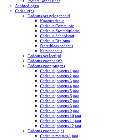
Posters Bobbi Beer
Aanbiedingen
Cadeautips
Cadeaus per gelegenheid
Kraamcadeaus
Cadeaus Communie
Cadeaus Zwemdiploma
Cadeaus Schoolstart
Cadeaus Diploma
Sinterklaas cadeaus
Kerstcadeaus
Cadeaus per leeftijd
Cadeaus voor baby’s
Cadeaus voor jongens
Cadeaus jongens 1 jaar
Cadeaus jongens 2 jaar
Cadeaus jongens 3 jaar
Cadeaus jongens 4 jaar
Cadeaus jongens 5 jaar
Cadeaus jongens 6 jaar
Cadeaus jongens 7 jaar
Cadeaus jongens 8 jaar
Cadeaus jongens 9 jaar
Cadeaus jongens 10 jaar
Cadeaus jongens 11 jaar
Cadeaus jongens 12 jaar
Cadeaus voor meisjes
Cadeaus meisjes 1 jaar