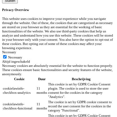
Sluiten
Privacy Overview
This website uses cookies to improve your experience while you navigate
through the website. Out of these, the cookies that are categorized as necessary
are stored on your browser as they are essential for the working of basic
functionalities of the website. We also use third-party cookies that help us
analyze and understand how you use this website. These cookies will be stored
in your browser only with your consent. You also have the option to opt-out of
these cookies. But opting out of some of these cookies may affect your
browsing experience.
Necessary
Necessary
Altijd ingeschakeld
Necessary cookies are absolutely essential for the website to function properly.
These cookies ensure basic functionalities and security features of the website,
anonymously.
Cookie
Duur
Beschrijving
This cookie is set by GDPR Cookie Consent
cookielawinfo-
11
plugin. The cookie is used to store the user
checkbox-analytics
months
consent for the cookies in the category
"Analytics".
The cookie is set by GDPR cookie consent to
cookielawinfo-
11
record the user consent for the cookies in the
checkbox-functional
months
category "Functional".
This cookie is set by GDPR Cookie Consent