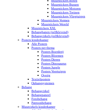
Muurstickers Boten
Muurstickers Bussen
Muurstickers Motoren
Muurstickers Treinen
Muurstickers Vliegtuigen
Muurstickers Vormen
Muurstickers Wereld
Muurstickers XXL
Behangbanen (zelfklevend)
Behangcirkels (zelfklevend)
Posters kinderkamer
Alle Posters
Posters per thema
Posters Boerderij
Posters Bloemen
Posters Dieren
Posters Dinosaurus
Posters Jungle
Posters Voertuigen
Overig
Textielposters
Ophangsystemen
Behang
Behangcirkel
Behangpaneel
Fotobehang
Patroonbehang
Muurcirkels kinderkamer