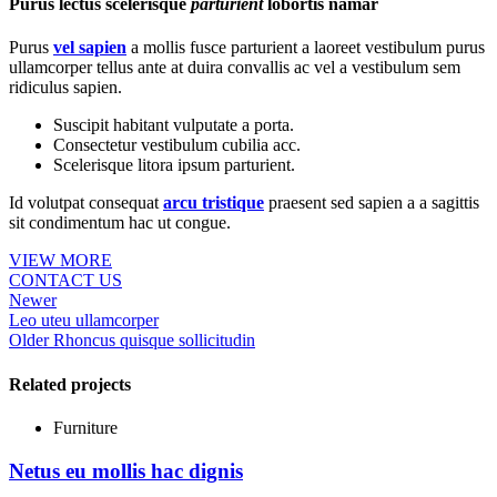
Purus lectus scelerisque
parturient
lobortis namar
Purus
vel sapien
a mollis fusce parturient a laoreet vestibulum purus
ullamcorper tellus ante at duira convallis ac vel a vestibulum sem
ridiculus sapien.
Suscipit habitant vulputate a porta.
Consectetur vestibulum cubilia acc.
Scelerisque litora ipsum parturient.
Id volutpat consequat
arcu tristique
praesent sed sapien a a sagittis
sit condimentum hac ut congue.
VIEW MORE
CONTACT US
Newer
Leo uteu ullamcorper
Older
Rhoncus quisque sollicitudin
Related projects
Furniture
Netus eu mollis hac dignis