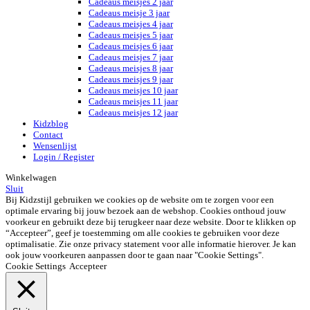
Cadeaus meisjes 2 jaar
Cadeaus meisje 3 jaar
Cadeaus meisjes 4 jaar
Cadeaus meisjes 5 jaar
Cadeaus meisjes 6 jaar
Cadeaus meisjes 7 jaar
Cadeaus meisjes 8 jaar
Cadeaus meisjes 9 jaar
Cadeaus meisjes 10 jaar
Cadeaus meisjes 11 jaar
Cadeaus meisjes 12 jaar
Kidzblog
Contact
Wensenlijst
Login / Register
Winkelwagen
Sluit
Bij Kidzstijl gebruiken we cookies op de website om te zorgen voor een
optimale ervaring bij jouw bezoek aan de webshop. Cookies onthoud jouw
voorkeur en gebruikt deze bij terugkeer naar deze website. Door te klikken op
“Accepteer”, geef je toestemming om alle cookies te gebruiken voor deze
optimalisatie. Zie onze privacy statement voor alle informatie hierover. Je kan
ook jouw voorkeuren aanpassen door te gaan naar "Cookie Settings".
Cookie Settings
Accepteer