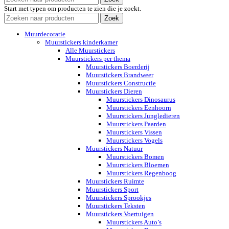
Start met typen om producten te zien die je zoekt.
Zoek
Muurdecoratie
Muurstickers kinderkamer
Alle Muurstickers
Muurstickers per thema
Muurstickers Boerderij
Muurstickers Brandweer
Muurstickers Constructie
Muurstickers Dieren
Muurstickers Dinosaurus
Muurstickers Eenhoorn
Muurstickers Jungledieren
Muurstickers Paarden
Muurstickers Vissen
Muurstickers Vogels
Muurstickers Natuur
Muurstickers Bomen
Muurstickers Bloemen
Muurstickers Regenboog
Muurstickers Ruimte
Muurstickers Sport
Muurstickers Sprookjes
Muurstickers Teksten
Muurstickers Voertuigen
Muurstickers Auto’s