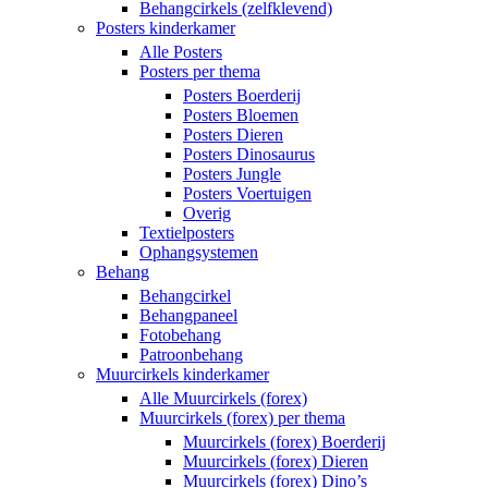
Behangcirkels (zelfklevend)
Posters kinderkamer
Alle Posters
Posters per thema
Posters Boerderij
Posters Bloemen
Posters Dieren
Posters Dinosaurus
Posters Jungle
Posters Voertuigen
Overig
Textielposters
Ophangsystemen
Behang
Behangcirkel
Behangpaneel
Fotobehang
Patroonbehang
Muurcirkels kinderkamer
Alle Muurcirkels (forex)
Muurcirkels (forex) per thema
Muurcirkels (forex) Boerderij
Muurcirkels (forex) Dieren
Muurcirkels (forex) Dino’s