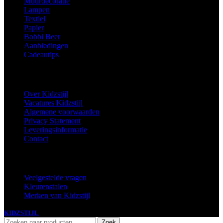
Muurdecoratie
Lampen
Textiel
Papier
Bobbi Beer
Aanbiedingen
Cadeautips
Informatie
Over Kidzstijl
Vacatures Kidzstijl
Algemene voorwaarden
Privacy Statement
Leveringsinformatie
Contact
Extra
Veelgestelde vragen
Kleurenstalen
Merken van Kidzstijl
KIDZSTIJL
2024
Zoek