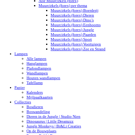
Alle Muurcirkels (forex)
Muurcirkels (forex) per thema
Muurcirkels (forex) Boerderij
Muurcirkels (forex) Dieren
Muurcirkels (forex) Dino’s
Muurcirkels (forex) Eenhoorns
Muurcirkels (forex) Jungle
Muurcirkels (forex) Paarden
Muurcirkels (forex) Sport
Muurcirkels (forex) Voertuigen
Muurcirkels (forex) Zee en Strand
Lampen
Alle lampen
Hanglampen
Plafondlampen
Wandlampen
Houten wandlampen
Tafellamp
Papier
Kalenders
Mijlpaalkaarten
Collecties
Bosdieren
Boswandeling
Dieren in de Jungle | Studio Nien
Dinosaurus | Little Dreamzzz
Jungle Monkeys | Bi&Li Creaties
Op de Bouwplaats