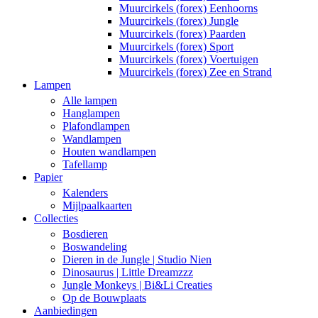
Muurcirkels (forex) Eenhoorns
Muurcirkels (forex) Jungle
Muurcirkels (forex) Paarden
Muurcirkels (forex) Sport
Muurcirkels (forex) Voertuigen
Muurcirkels (forex) Zee en Strand
Lampen
Alle lampen
Hanglampen
Plafondlampen
Wandlampen
Houten wandlampen
Tafellamp
Papier
Kalenders
Mijlpaalkaarten
Collecties
Bosdieren
Boswandeling
Dieren in de Jungle | Studio Nien
Dinosaurus | Little Dreamzzz
Jungle Monkeys | Bi&Li Creaties
Op de Bouwplaats
Aanbiedingen