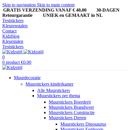
Skip to navigation
Skip to main content
GRATIS VERZENDING VANAF € 40,00
30-DAGEN
Retourgarantie UNIEK en GEMAAKT in NL
Teststickers
Kleurenstalen
Contact
Kidzblog
Kleurstalen
Teststickers
0
0
product
€
0.00
Muurdecoratie
Muurstickers kinderkamer
Alle Muurstickers
Muurstickers per thema
Muurstickers Boerderij
Muurstickers Brandweer
Muurstickers Constructie
Muurstickers Dieren
Muurstickers Dinosaurus
Muurstickers Eenhoorn