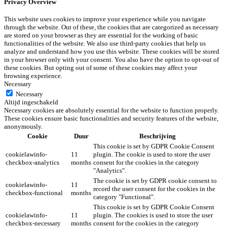
Privacy Overview
This website uses cookies to improve your experience while you navigate
through the website. Out of these, the cookies that are categorized as necessary
are stored on your browser as they are essential for the working of basic
functionalities of the website. We also use third-party cookies that help us
analyze and understand how you use this website. These cookies will be stored
in your browser only with your consent. You also have the option to opt-out of
these cookies. But opting out of some of these cookies may affect your
browsing experience.
Necessary
Necessary
Altijd ingeschakeld
Necessary cookies are absolutely essential for the website to function properly.
These cookies ensure basic functionalities and security features of the website,
anonymously.
Cookie
Duur
Beschrijving
This cookie is set by GDPR Cookie Consent
cookielawinfo-
11
plugin. The cookie is used to store the user
checkbox-analytics
months
consent for the cookies in the category
"Analytics".
The cookie is set by GDPR cookie consent to
cookielawinfo-
11
record the user consent for the cookies in the
checkbox-functional
months
category "Functional".
This cookie is set by GDPR Cookie Consent
cookielawinfo-
11
plugin. The cookies is used to store the user
checkbox-necessary
months
consent for the cookies in the category