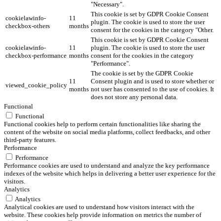
"Necessary".
This cookie is set by GDPR Cookie Consent
cookielawinfo-
11
plugin. The cookie is used to store the user
checkbox-others
months
consent for the cookies in the category "Other.
This cookie is set by GDPR Cookie Consent
cookielawinfo-
11
plugin. The cookie is used to store the user
checkbox-performance
months
consent for the cookies in the category
"Performance".
The cookie is set by the GDPR Cookie
11
Consent plugin and is used to store whether or
viewed_cookie_policy
months
not user has consented to the use of cookies. It
does not store any personal data.
Functional
Functional
Functional cookies help to perform certain functionalities like sharing the
content of the website on social media platforms, collect feedbacks, and other
third-party features.
Performance
Performance
Performance cookies are used to understand and analyze the key performance
indexes of the website which helps in delivering a better user experience for the
visitors.
Analytics
Analytics
Analytical cookies are used to understand how visitors interact with the
website. These cookies help provide information on metrics the number of