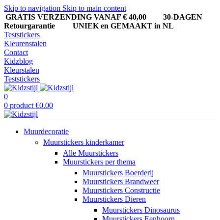
Skip to navigation
Skip to main content
GRATIS VERZENDING VANAF € 40,00
30-DAGEN
Retourgarantie UNIEK en GEMAAKT in NL
Teststickers
Kleurenstalen
Contact
Kidzblog
Kleurstalen
Teststickers
0
0
product
€
0.00
Muurdecoratie
Muurstickers kinderkamer
Alle Muurstickers
Muurstickers per thema
Muurstickers Boerderij
Muurstickers Brandweer
Muurstickers Constructie
Muurstickers Dieren
Muurstickers Dinosaurus
Muurstickers Eenhoorn