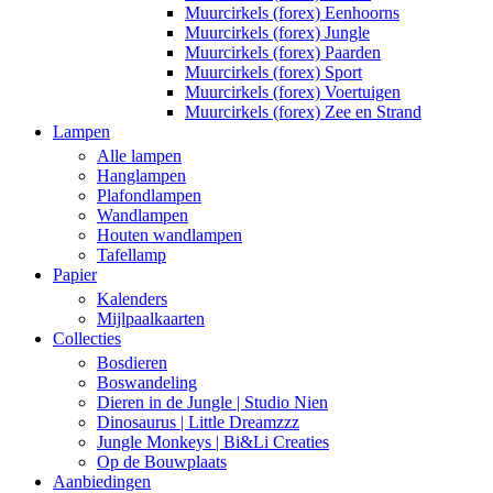
Muurcirkels (forex) Eenhoorns
Muurcirkels (forex) Jungle
Muurcirkels (forex) Paarden
Muurcirkels (forex) Sport
Muurcirkels (forex) Voertuigen
Muurcirkels (forex) Zee en Strand
Lampen
Alle lampen
Hanglampen
Plafondlampen
Wandlampen
Houten wandlampen
Tafellamp
Papier
Kalenders
Mijlpaalkaarten
Collecties
Bosdieren
Boswandeling
Dieren in de Jungle | Studio Nien
Dinosaurus | Little Dreamzzz
Jungle Monkeys | Bi&Li Creaties
Op de Bouwplaats
Aanbiedingen