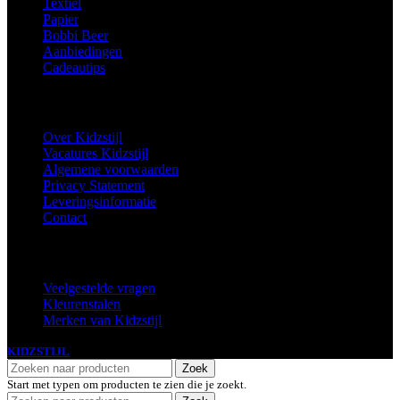
Textiel
Papier
Bobbi Beer
Aanbiedingen
Cadeautips
Informatie
Over Kidzstijl
Vacatures Kidzstijl
Algemene voorwaarden
Privacy Statement
Leveringsinformatie
Contact
Extra
Veelgestelde vragen
Kleurenstalen
Merken van Kidzstijl
KIDZSTIJL
2024
Zoek
Start met typen om producten te zien die je zoekt.