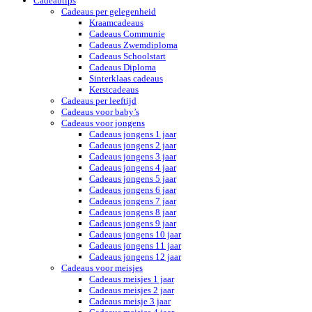
Cadeautips
Cadeaus per gelegenheid
Kraamcadeaus
Cadeaus Communie
Cadeaus Zwemdiploma
Cadeaus Schoolstart
Cadeaus Diploma
Sinterklaas cadeaus
Kerstcadeaus
Cadeaus per leeftijd
Cadeaus voor baby’s
Cadeaus voor jongens
Cadeaus jongens 1 jaar
Cadeaus jongens 2 jaar
Cadeaus jongens 3 jaar
Cadeaus jongens 4 jaar
Cadeaus jongens 5 jaar
Cadeaus jongens 6 jaar
Cadeaus jongens 7 jaar
Cadeaus jongens 8 jaar
Cadeaus jongens 9 jaar
Cadeaus jongens 10 jaar
Cadeaus jongens 11 jaar
Cadeaus jongens 12 jaar
Cadeaus voor meisjes
Cadeaus meisjes 1 jaar
Cadeaus meisjes 2 jaar
Cadeaus meisje 3 jaar