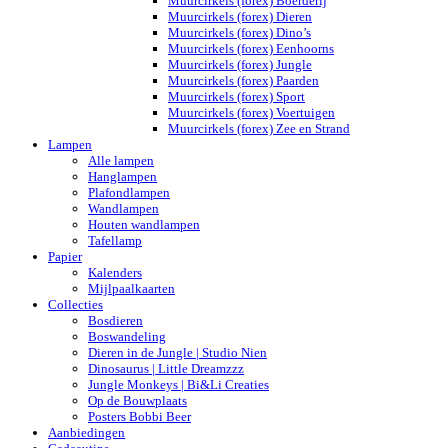
Muurcirkels (forex) Boerderij
Muurcirkels (forex) Dieren
Muurcirkels (forex) Dino’s
Muurcirkels (forex) Eenhoorns
Muurcirkels (forex) Jungle
Muurcirkels (forex) Paarden
Muurcirkels (forex) Sport
Muurcirkels (forex) Voertuigen
Muurcirkels (forex) Zee en Strand
Lampen
Alle lampen
Hanglampen
Plafondlampen
Wandlampen
Houten wandlampen
Tafellamp
Papier
Kalenders
Mijlpaalkaarten
Collecties
Bosdieren
Boswandeling
Dieren in de Jungle | Studio Nien
Dinosaurus | Little Dreamzzz
Jungle Monkeys | Bi&Li Creaties
Op de Bouwplaats
Posters Bobbi Beer
Aanbiedingen