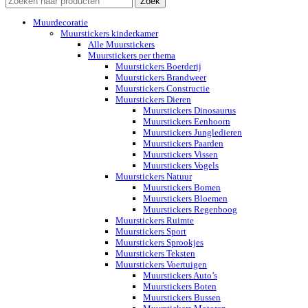
Zoek
Muurdecoratie
Muurstickers kinderkamer
Alle Muurstickers
Muurstickers per thema
Muurstickers Boerderij
Muurstickers Brandweer
Muurstickers Constructie
Muurstickers Dieren
Muurstickers Dinosaurus
Muurstickers Eenhoorn
Muurstickers Jungledieren
Muurstickers Paarden
Muurstickers Vissen
Muurstickers Vogels
Muurstickers Natuur
Muurstickers Bomen
Muurstickers Bloemen
Muurstickers Regenboog
Muurstickers Ruimte
Muurstickers Sport
Muurstickers Sprookjes
Muurstickers Teksten
Muurstickers Voertuigen
Muurstickers Auto’s
Muurstickers Boten
Muurstickers Bussen