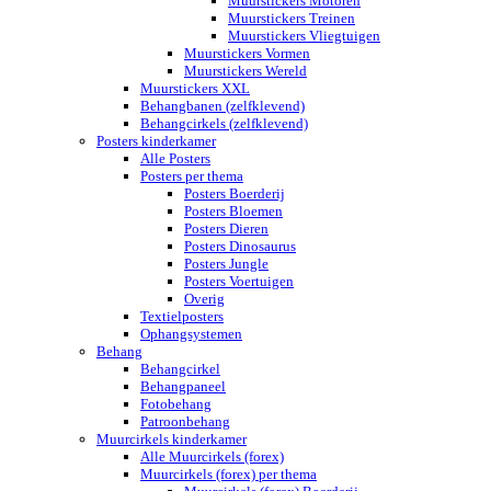
Muurstickers Motoren
Muurstickers Treinen
Muurstickers Vliegtuigen
Muurstickers Vormen
Muurstickers Wereld
Muurstickers XXL
Behangbanen (zelfklevend)
Behangcirkels (zelfklevend)
Posters kinderkamer
Alle Posters
Posters per thema
Posters Boerderij
Posters Bloemen
Posters Dieren
Posters Dinosaurus
Posters Jungle
Posters Voertuigen
Overig
Textielposters
Ophangsystemen
Behang
Behangcirkel
Behangpaneel
Fotobehang
Patroonbehang
Muurcirkels kinderkamer
Alle Muurcirkels (forex)
Muurcirkels (forex) per thema