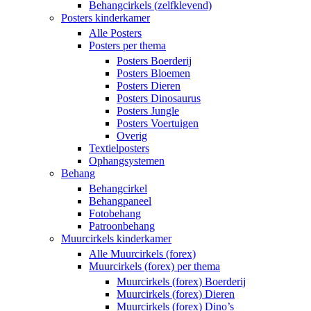
Behangcirkels (zelfklevend)
Posters kinderkamer
Alle Posters
Posters per thema
Posters Boerderij
Posters Bloemen
Posters Dieren
Posters Dinosaurus
Posters Jungle
Posters Voertuigen
Overig
Textielposters
Ophangsystemen
Behang
Behangcirkel
Behangpaneel
Fotobehang
Patroonbehang
Muurcirkels kinderkamer
Alle Muurcirkels (forex)
Muurcirkels (forex) per thema
Muurcirkels (forex) Boerderij
Muurcirkels (forex) Dieren
Muurcirkels (forex) Dino’s