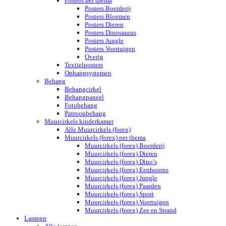
Posters per thema
Posters Boerderij
Posters Bloemen
Posters Dieren
Posters Dinosaurus
Posters Jungle
Posters Voertuigen
Overig
Textielposters
Ophangsystemen
Behang
Behangcirkel
Behangpaneel
Fotobehang
Patroonbehang
Muurcirkels kinderkamer
Alle Muurcirkels (forex)
Muurcirkels (forex) per thema
Muurcirkels (forex) Boerderij
Muurcirkels (forex) Dieren
Muurcirkels (forex) Dino’s
Muurcirkels (forex) Eenhoorns
Muurcirkels (forex) Jungle
Muurcirkels (forex) Paarden
Muurcirkels (forex) Sport
Muurcirkels (forex) Voertuigen
Muurcirkels (forex) Zee en Strand
Lampen