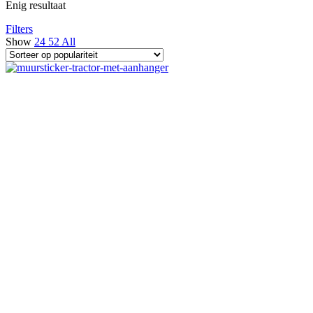
Enig resultaat
Filters
Show
24
52
All