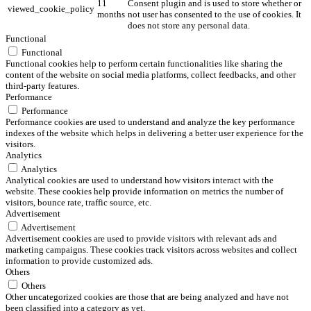
11
Consent plugin and is used to store whether or
viewed_cookie_policy
months
not user has consented to the use of cookies. It
does not store any personal data.
Functional
Functional
Functional cookies help to perform certain functionalities like sharing the
content of the website on social media platforms, collect feedbacks, and other
third-party features.
Performance
Performance
Performance cookies are used to understand and analyze the key performance
indexes of the website which helps in delivering a better user experience for the
visitors.
Analytics
Analytics
Analytical cookies are used to understand how visitors interact with the
website. These cookies help provide information on metrics the number of
visitors, bounce rate, traffic source, etc.
Advertisement
Advertisement
Advertisement cookies are used to provide visitors with relevant ads and
marketing campaigns. These cookies track visitors across websites and collect
information to provide customized ads.
Others
Others
Other uncategorized cookies are those that are being analyzed and have not
been classified into a category as yet.