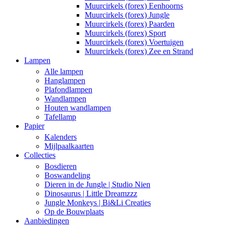
Muurcirkels (forex) Eenhoorns
Muurcirkels (forex) Jungle
Muurcirkels (forex) Paarden
Muurcirkels (forex) Sport
Muurcirkels (forex) Voertuigen
Muurcirkels (forex) Zee en Strand
Lampen
Alle lampen
Hanglampen
Plafondlampen
Wandlampen
Houten wandlampen
Tafellamp
Papier
Kalenders
Mijlpaalkaarten
Collecties
Bosdieren
Boswandeling
Dieren in de Jungle | Studio Nien
Dinosaurus | Little Dreamzzz
Jungle Monkeys | Bi&Li Creaties
Op de Bouwplaats
Aanbiedingen