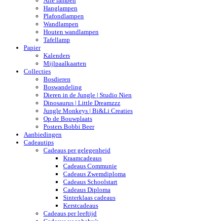
Alle lampen
Hanglampen
Plafondlampen
Wandlampen
Houten wandlampen
Tafellamp
Papier
Kalenders
Mijlpaalkaarten
Collecties
Bosdieren
Boswandeling
Dieren in de Jungle | Studio Nien
Dinosaurus | Little Dreamzzz
Jungle Monkeys | Bi&Li Creaties
Op de Bouwplaats
Posters Bobbi Beer
Aanbiedingen
Cadeautips
Cadeaus per gelegenheid
Kraamcadeaus
Cadeaus Communie
Cadeaus Zwemdiploma
Cadeaus Schoolstart
Cadeaus Diploma
Sinterklaas cadeaus
Kerstcadeaus
Cadeaus per leeftijd