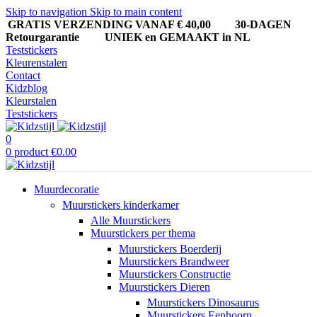
Skip to navigation
Skip to main content
GRATIS VERZENDING VANAF € 40,00
30-DAGEN
Retourgarantie UNIEK en GEMAAKT in NL
Teststickers
Kleurenstalen
Contact
Kidzblog
Kleurstalen
Teststickers
0
0
product
€
0.00
Muurdecoratie
Muurstickers kinderkamer
Alle Muurstickers
Muurstickers per thema
Muurstickers Boerderij
Muurstickers Brandweer
Muurstickers Constructie
Muurstickers Dieren
Muurstickers Dinosaurus
Muurstickers Eenhoorn