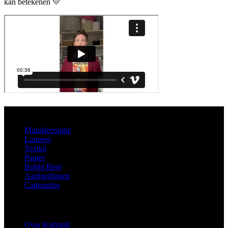
kan betekenen 💛
Aanbod
Muurdecoratie
Lampen
Textiel
Papier
Bobbi Beer
Aanbiedingen
Cadeautips
Informatie
Over Kidzstijl