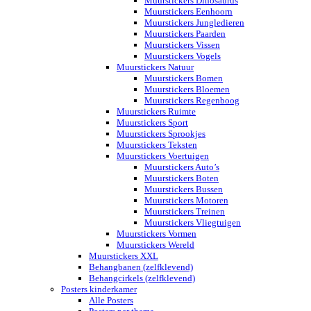
Muurstickers Dinosaurus
Muurstickers Eenhoorn
Muurstickers Jungledieren
Muurstickers Paarden
Muurstickers Vissen
Muurstickers Vogels
Muurstickers Natuur
Muurstickers Bomen
Muurstickers Bloemen
Muurstickers Regenboog
Muurstickers Ruimte
Muurstickers Sport
Muurstickers Sprookjes
Muurstickers Teksten
Muurstickers Voertuigen
Muurstickers Auto’s
Muurstickers Boten
Muurstickers Bussen
Muurstickers Motoren
Muurstickers Treinen
Muurstickers Vliegtuigen
Muurstickers Vormen
Muurstickers Wereld
Muurstickers XXL
Behangbanen (zelfklevend)
Behangcirkels (zelfklevend)
Posters kinderkamer
Alle Posters