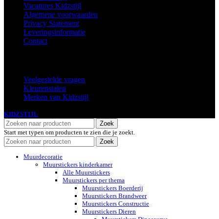
Vacatures Kidzstijl
Algemene voorwaarden
Privacy Statement
Leveringsinformatie
Contact
Extra
Veelgestelde vragen
Kleurenstalen
Merken van Kidzstijl
KIDZSTIJL
2024
Zoek
Start met typen om producten te zien die je zoekt.
Zoek
Muurdecoratie
Muurstickers kinderkamer
Alle Muurstickers
Muurstickers per thema
Muurstickers Boerderij
Muurstickers Brandweer
Muurstickers Constructie
Muurstickers Dieren