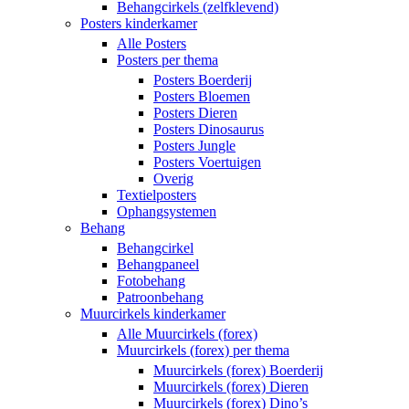
Behangcirkels (zelfklevend)
Posters kinderkamer
Alle Posters
Posters per thema
Posters Boerderij
Posters Bloemen
Posters Dieren
Posters Dinosaurus
Posters Jungle
Posters Voertuigen
Overig
Textielposters
Ophangsystemen
Behang
Behangcirkel
Behangpaneel
Fotobehang
Patroonbehang
Muurcirkels kinderkamer
Alle Muurcirkels (forex)
Muurcirkels (forex) per thema
Muurcirkels (forex) Boerderij
Muurcirkels (forex) Dieren
Muurcirkels (forex) Dino’s