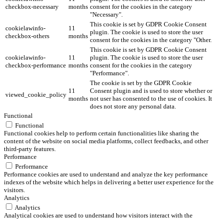
checkbox-necessary
months
consent for the cookies in the category
"Necessary".
This cookie is set by GDPR Cookie Consent
cookielawinfo-
11
plugin. The cookie is used to store the user
checkbox-others
months
consent for the cookies in the category "Other.
This cookie is set by GDPR Cookie Consent
cookielawinfo-
11
plugin. The cookie is used to store the user
checkbox-performance
months
consent for the cookies in the category
"Performance".
The cookie is set by the GDPR Cookie
11
Consent plugin and is used to store whether or
viewed_cookie_policy
months
not user has consented to the use of cookies. It
does not store any personal data.
Functional
Functional
Functional cookies help to perform certain functionalities like sharing the
content of the website on social media platforms, collect feedbacks, and other
third-party features.
Performance
Performance
Performance cookies are used to understand and analyze the key performance
indexes of the website which helps in delivering a better user experience for the
visitors.
Analytics
Analytics
Analytical cookies are used to understand how visitors interact with the