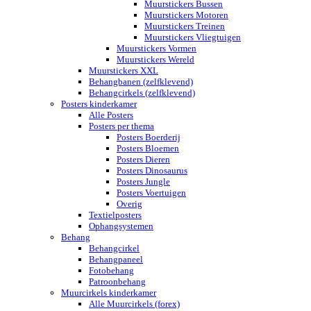
Muurstickers Bussen
Muurstickers Motoren
Muurstickers Treinen
Muurstickers Vliegtuigen
Muurstickers Vormen
Muurstickers Wereld
Muurstickers XXL
Behangbanen (zelfklevend)
Behangcirkels (zelfklevend)
Posters kinderkamer
Alle Posters
Posters per thema
Posters Boerderij
Posters Bloemen
Posters Dieren
Posters Dinosaurus
Posters Jungle
Posters Voertuigen
Overig
Textielposters
Ophangsystemen
Behang
Behangcirkel
Behangpaneel
Fotobehang
Patroonbehang
Muurcirkels kinderkamer
Alle Muurcirkels (forex)