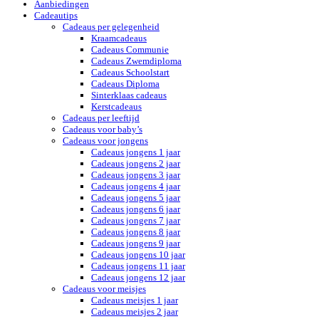
Aanbiedingen
Cadeautips
Cadeaus per gelegenheid
Kraamcadeaus
Cadeaus Communie
Cadeaus Zwemdiploma
Cadeaus Schoolstart
Cadeaus Diploma
Sinterklaas cadeaus
Kerstcadeaus
Cadeaus per leeftijd
Cadeaus voor baby’s
Cadeaus voor jongens
Cadeaus jongens 1 jaar
Cadeaus jongens 2 jaar
Cadeaus jongens 3 jaar
Cadeaus jongens 4 jaar
Cadeaus jongens 5 jaar
Cadeaus jongens 6 jaar
Cadeaus jongens 7 jaar
Cadeaus jongens 8 jaar
Cadeaus jongens 9 jaar
Cadeaus jongens 10 jaar
Cadeaus jongens 11 jaar
Cadeaus jongens 12 jaar
Cadeaus voor meisjes
Cadeaus meisjes 1 jaar
Cadeaus meisjes 2 jaar