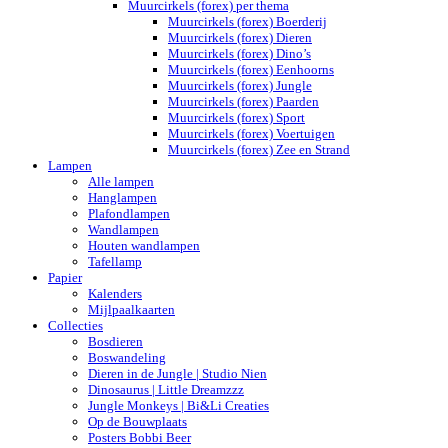
Muurcirkels (forex) per thema
Muurcirkels (forex) Boerderij
Muurcirkels (forex) Dieren
Muurcirkels (forex) Dino’s
Muurcirkels (forex) Eenhoorns
Muurcirkels (forex) Jungle
Muurcirkels (forex) Paarden
Muurcirkels (forex) Sport
Muurcirkels (forex) Voertuigen
Muurcirkels (forex) Zee en Strand
Lampen
Alle lampen
Hanglampen
Plafondlampen
Wandlampen
Houten wandlampen
Tafellamp
Papier
Kalenders
Mijlpaalkaarten
Collecties
Bosdieren
Boswandeling
Dieren in de Jungle | Studio Nien
Dinosaurus | Little Dreamzzz
Jungle Monkeys | Bi&Li Creaties
Op de Bouwplaats
Posters Bobbi Beer