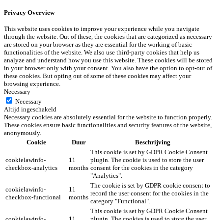
Privacy Overview
This website uses cookies to improve your experience while you navigate
through the website. Out of these, the cookies that are categorized as necessary
are stored on your browser as they are essential for the working of basic
functionalities of the website. We also use third-party cookies that help us
analyze and understand how you use this website. These cookies will be stored
in your browser only with your consent. You also have the option to opt-out of
these cookies. But opting out of some of these cookies may affect your
browsing experience.
Necessary
Necessary
Altijd ingeschakeld
Necessary cookies are absolutely essential for the website to function properly.
These cookies ensure basic functionalities and security features of the website,
anonymously.
Cookie
Duur
Beschrijving
This cookie is set by GDPR Cookie Consent
cookielawinfo-
11
plugin. The cookie is used to store the user
checkbox-analytics
months
consent for the cookies in the category
"Analytics".
The cookie is set by GDPR cookie consent to
cookielawinfo-
11
record the user consent for the cookies in the
checkbox-functional
months
category "Functional".
This cookie is set by GDPR Cookie Consent
cookielawinfo-
11
plugin. The cookies is used to store the user