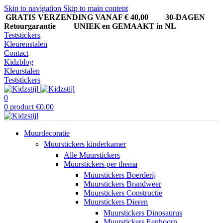
Skip to navigation
Skip to main content
GRATIS VERZENDING VANAF € 40,00
30-DAGEN
Retourgarantie UNIEK en GEMAAKT in NL
Teststickers
Kleurenstalen
Contact
Kidzblog
Kleurstalen
Teststickers
0
0
product
€
0.00
Muurdecoratie
Muurstickers kinderkamer
Alle Muurstickers
Muurstickers per thema
Muurstickers Boerderij
Muurstickers Brandweer
Muurstickers Constructie
Muurstickers Dieren
Muurstickers Dinosaurus
Muurstickers Eenhoorn