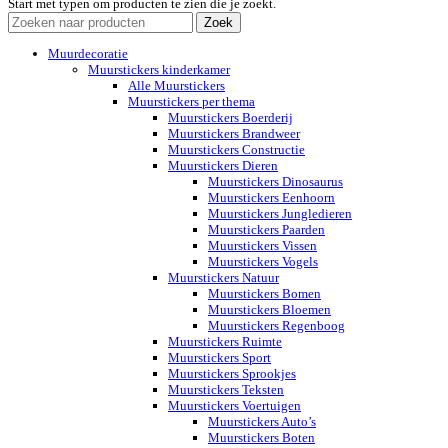
Start met typen om producten te zien die je zoekt.
Zoek
Muurdecoratie
Muurstickers kinderkamer
Alle Muurstickers
Muurstickers per thema
Muurstickers Boerderij
Muurstickers Brandweer
Muurstickers Constructie
Muurstickers Dieren
Muurstickers Dinosaurus
Muurstickers Eenhoorn
Muurstickers Jungledieren
Muurstickers Paarden
Muurstickers Vissen
Muurstickers Vogels
Muurstickers Natuur
Muurstickers Bomen
Muurstickers Bloemen
Muurstickers Regenboog
Muurstickers Ruimte
Muurstickers Sport
Muurstickers Sprookjes
Muurstickers Teksten
Muurstickers Voertuigen
Muurstickers Auto’s
Muurstickers Boten