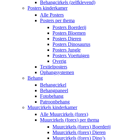
Behangcirkels (zelfklevend)
Posters kinderkamer
Alle Posters
Posters per thema
Posters Boerderij
Posters Bloemen
Posters Dieren
Posters Dinosaurus
Posters Jungle
Posters Voertuigen
Overig
Textielposters
Ophangsystemen
Behang
Behangcirkel
Behangpaneel
Fotobehang
Patroonbehang
Muurcirkels kinderkamer
Alle Muurcirkels (forex)
Muurcirkels (forex) per thema
Muurcirkels (forex) Boerderij
Muurcirkels (forex) Dieren
Muurcirkels (forex) Dino’s