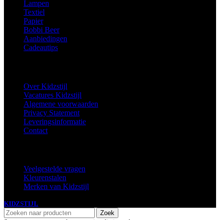
Lampen
Textiel
Papier
Bobbi Beer
Aanbiedingen
Cadeautips
Informatie
Over Kidzstijl
Vacatures Kidzstijl
Algemene voorwaarden
Privacy Statement
Leveringsinformatie
Contact
Extra
Veelgestelde vragen
Kleurenstalen
Merken van Kidzstijl
KIDZSTIJL
2024
Zoek