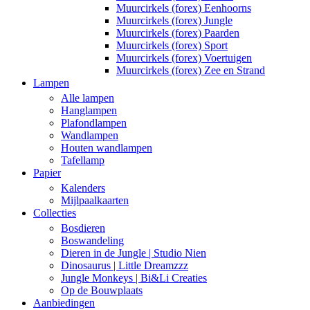
Muurcirkels (forex) Eenhoorns
Muurcirkels (forex) Jungle
Muurcirkels (forex) Paarden
Muurcirkels (forex) Sport
Muurcirkels (forex) Voertuigen
Muurcirkels (forex) Zee en Strand
Lampen
Alle lampen
Hanglampen
Plafondlampen
Wandlampen
Houten wandlampen
Tafellamp
Papier
Kalenders
Mijlpaalkaarten
Collecties
Bosdieren
Boswandeling
Dieren in de Jungle | Studio Nien
Dinosaurus | Little Dreamzzz
Jungle Monkeys | Bi&Li Creaties
Op de Bouwplaats
Aanbiedingen