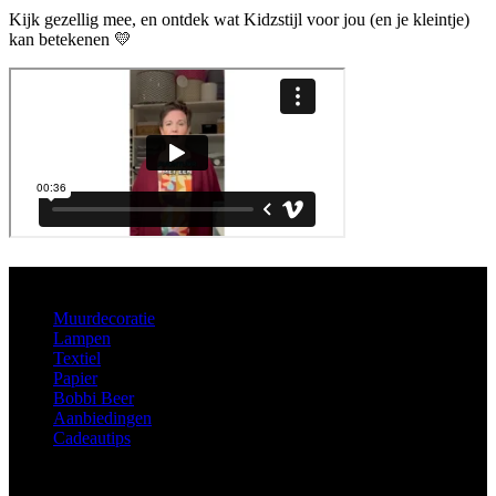
Kijk gezellig mee, en ontdek wat Kidzstijl voor jou (en je kleintje)
kan betekenen 💛
Aanbod
Muurdecoratie
Lampen
Textiel
Papier
Bobbi Beer
Aanbiedingen
Cadeautips
Informatie