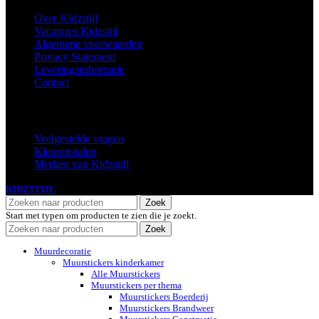
Over Kidzstijl
Vacatures Kidzstijl
Algemene voorwaarden
Privacy Statement
Leveringsinformatie
Contact
Extra
Veelgestelde vragen
Kleurenstalen
Merken van Kidzstijl
KIDZSTIJL
2024
Zoek
Start met typen om producten te zien die je zoekt.
Zoek
Muurdecoratie
Muurstickers kinderkamer
Alle Muurstickers
Muurstickers per thema
Muurstickers Boerderij
Muurstickers Brandweer