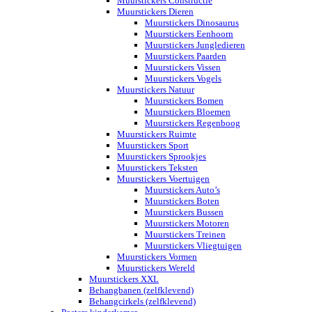
Muurstickers Constructie
Muurstickers Dieren
Muurstickers Dinosaurus
Muurstickers Eenhoorn
Muurstickers Jungledieren
Muurstickers Paarden
Muurstickers Vissen
Muurstickers Vogels
Muurstickers Natuur
Muurstickers Bomen
Muurstickers Bloemen
Muurstickers Regenboog
Muurstickers Ruimte
Muurstickers Sport
Muurstickers Sprookjes
Muurstickers Teksten
Muurstickers Voertuigen
Muurstickers Auto’s
Muurstickers Boten
Muurstickers Bussen
Muurstickers Motoren
Muurstickers Treinen
Muurstickers Vliegtuigen
Muurstickers Vormen
Muurstickers Wereld
Muurstickers XXL
Behangbanen (zelfklevend)
Behangcirkels (zelfklevend)