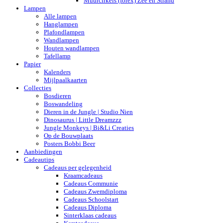
Muurcirkels (forex) Zee en Strand
Lampen
Alle lampen
Hanglampen
Plafondlampen
Wandlampen
Houten wandlampen
Tafellamp
Papier
Kalenders
Mijlpaalkaarten
Collecties
Bosdieren
Boswandeling
Dieren in de Jungle | Studio Nien
Dinosaurus | Little Dreamzzz
Jungle Monkeys | Bi&Li Creaties
Op de Bouwplaats
Posters Bobbi Beer
Aanbiedingen
Cadeautips
Cadeaus per gelegenheid
Kraamcadeaus
Cadeaus Communie
Cadeaus Zwemdiploma
Cadeaus Schoolstart
Cadeaus Diploma
Sinterklaas cadeaus