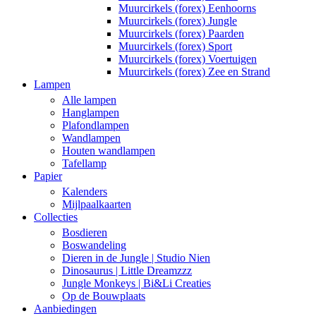
Muurcirkels (forex) Eenhoorns
Muurcirkels (forex) Jungle
Muurcirkels (forex) Paarden
Muurcirkels (forex) Sport
Muurcirkels (forex) Voertuigen
Muurcirkels (forex) Zee en Strand
Lampen
Alle lampen
Hanglampen
Plafondlampen
Wandlampen
Houten wandlampen
Tafellamp
Papier
Kalenders
Mijlpaalkaarten
Collecties
Bosdieren
Boswandeling
Dieren in de Jungle | Studio Nien
Dinosaurus | Little Dreamzzz
Jungle Monkeys | Bi&Li Creaties
Op de Bouwplaats
Aanbiedingen