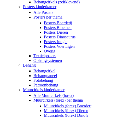
Behangcirkels (zelfklevend)
Posters kinderkamer
Alle Posters
Posters per thema
Posters Boerderij
Posters Bloemen
Posters Dieren
Posters Dinosaurus
Posters Jungle
Posters Voertuigen
Overig
Textielposters
Ophangsystemen
Behang
Behangcirkel
Behangpaneel
Fotobehang
Patroonbehang
Muurcirkels kinderkamer
Alle Muurcirkels (forex)
Muurcirkels (forex) per thema
Muurcirkels (forex) Boerderij
Muurcirkels (forex) Dieren
Muurcirkels (forex) Dino’s