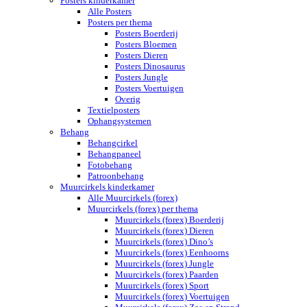
Posters kinderkamer
Alle Posters
Posters per thema
Posters Boerderij
Posters Bloemen
Posters Dieren
Posters Dinosaurus
Posters Jungle
Posters Voertuigen
Overig
Textielposters
Ophangsystemen
Behang
Behangcirkel
Behangpaneel
Fotobehang
Patroonbehang
Muurcirkels kinderkamer
Alle Muurcirkels (forex)
Muurcirkels (forex) per thema
Muurcirkels (forex) Boerderij
Muurcirkels (forex) Dieren
Muurcirkels (forex) Dino’s
Muurcirkels (forex) Eenhoorns
Muurcirkels (forex) Jungle
Muurcirkels (forex) Paarden
Muurcirkels (forex) Sport
Muurcirkels (forex) Voertuigen