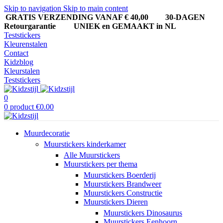
Skip to navigation
Skip to main content
GRATIS VERZENDING VANAF € 40,00
30-DAGEN
Retourgarantie UNIEK en GEMAAKT in NL
Teststickers
Kleurenstalen
Contact
Kidzblog
Kleurstalen
Teststickers
0
0
product
€
0.00
Muurdecoratie
Muurstickers kinderkamer
Alle Muurstickers
Muurstickers per thema
Muurstickers Boerderij
Muurstickers Brandweer
Muurstickers Constructie
Muurstickers Dieren
Muurstickers Dinosaurus
Muurstickers Eenhoorn