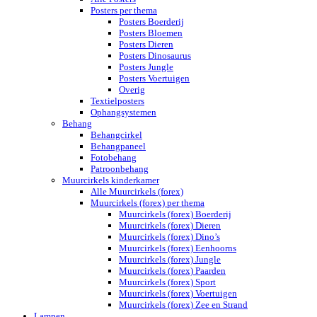
Posters per thema
Posters Boerderij
Posters Bloemen
Posters Dieren
Posters Dinosaurus
Posters Jungle
Posters Voertuigen
Overig
Textielposters
Ophangsystemen
Behang
Behangcirkel
Behangpaneel
Fotobehang
Patroonbehang
Muurcirkels kinderkamer
Alle Muurcirkels (forex)
Muurcirkels (forex) per thema
Muurcirkels (forex) Boerderij
Muurcirkels (forex) Dieren
Muurcirkels (forex) Dino’s
Muurcirkels (forex) Eenhoorns
Muurcirkels (forex) Jungle
Muurcirkels (forex) Paarden
Muurcirkels (forex) Sport
Muurcirkels (forex) Voertuigen
Muurcirkels (forex) Zee en Strand
Lampen