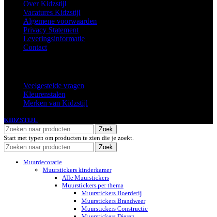
Over Kidzstijl
Vacatures Kidzstijl
Algemene voorwaarden
Privacy Statement
Leveringsinformatie
Contact
Extra
Veelgestelde vragen
Kleurenstalen
Merken van Kidzstijl
KIDZSTIJL
2024
Zoek
Start met typen om producten te zien die je zoekt.
Zoek
Muurdecoratie
Muurstickers kinderkamer
Alle Muurstickers
Muurstickers per thema
Muurstickers Boerderij
Muurstickers Brandweer
Muurstickers Constructie
Muurstickers Dieren