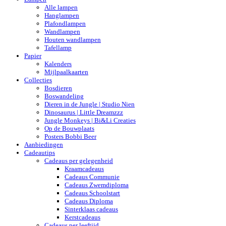
Alle lampen
Hanglampen
Plafondlampen
Wandlampen
Houten wandlampen
Tafellamp
Papier
Kalenders
Mijlpaalkaarten
Collecties
Bosdieren
Boswandeling
Dieren in de Jungle | Studio Nien
Dinosaurus | Little Dreamzzz
Jungle Monkeys | Bi&Li Creaties
Op de Bouwplaats
Posters Bobbi Beer
Aanbiedingen
Cadeautips
Cadeaus per gelegenheid
Kraamcadeaus
Cadeaus Communie
Cadeaus Zwemdiploma
Cadeaus Schoolstart
Cadeaus Diploma
Sinterklaas cadeaus
Kerstcadeaus
Cadeaus per leeftijd