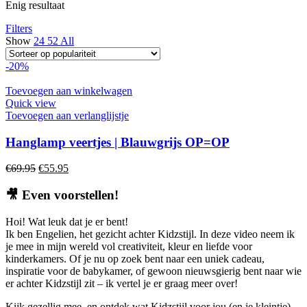
Enig resultaat
Filters
Show
24
52
All
-20%
Toevoegen aan winkelwagen
Quick view
Toevoegen aan verlanglijstje
Hanglamp veertjes | Blauwgrijs OP=OP
Oorspronkelijke
Huidige
€
69.95
€
55.95
prijs
prijs
was:
is:
🎥
Even voorstellen!
€69.95.
€55.95.
Hoi! Wat leuk dat je er bent!
Ik ben Engelien, het gezicht achter Kidzstijl. In deze video neem ik
je mee in mijn wereld vol creativiteit, kleur en liefde voor
kinderkamers. Of je nu op zoek bent naar een uniek cadeau,
inspiratie voor de babykamer, of gewoon nieuwsgierig bent naar wie
er achter Kidzstijl zit – ik vertel je er graag meer over!
Kijk gezellig mee, en ontdek wat Kidzstijl voor jou (en je kleintje)