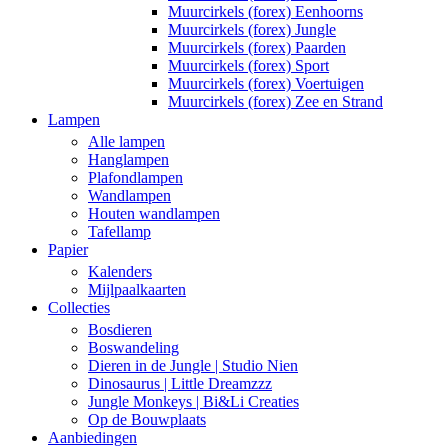
Muurcirkels (forex) Eenhoorns
Muurcirkels (forex) Jungle
Muurcirkels (forex) Paarden
Muurcirkels (forex) Sport
Muurcirkels (forex) Voertuigen
Muurcirkels (forex) Zee en Strand
Lampen
Alle lampen
Hanglampen
Plafondlampen
Wandlampen
Houten wandlampen
Tafellamp
Papier
Kalenders
Mijlpaalkaarten
Collecties
Bosdieren
Boswandeling
Dieren in de Jungle | Studio Nien
Dinosaurus | Little Dreamzzz
Jungle Monkeys | Bi&Li Creaties
Op de Bouwplaats
Aanbiedingen