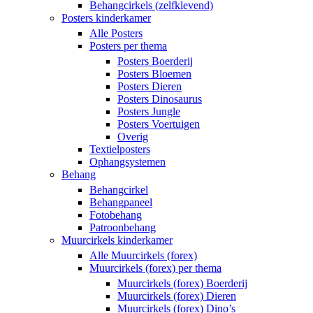
Behangcirkels (zelfklevend)
Posters kinderkamer
Alle Posters
Posters per thema
Posters Boerderij
Posters Bloemen
Posters Dieren
Posters Dinosaurus
Posters Jungle
Posters Voertuigen
Overig
Textielposters
Ophangsystemen
Behang
Behangcirkel
Behangpaneel
Fotobehang
Patroonbehang
Muurcirkels kinderkamer
Alle Muurcirkels (forex)
Muurcirkels (forex) per thema
Muurcirkels (forex) Boerderij
Muurcirkels (forex) Dieren
Muurcirkels (forex) Dino’s