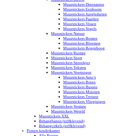
Muurstickers Dinosaurus
Muurstickers Eenhoorn
Muurstickers Jungledieren
Muurstickers Paarden
Muurstickers Vissen
Muurstickers Vogels
Muurstickers Natuur
Muurstickers Bomen
Muurstickers Bloemen
Muurstickers Regenboog
Muurstickers Ruimte
Muurstickers Sport
Muurstickers Sprookjes
Muurstickers Teksten
Muurstickers Voertuigen
Muurstickers Auto’s
Muurstickers Boten
Muurstickers Bussen
Muurstickers Motoren
Muurstickers Treinen
Muurstickers Vliegtuigen
Muurstickers Vormen
Muurstickers Wereld
Muurstickers XXL
Behangbanen (zelfklevend)
Behangcirkels (zelfklevend)
Posters kinderkamer
Alle Posters