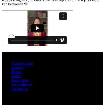
kan betekenen 💛
Aanbod
Muurdecoratie
Lampen
Textiel
Papier
Bobbi Beer
Aanbiedingen
Cadeautips
Informatie