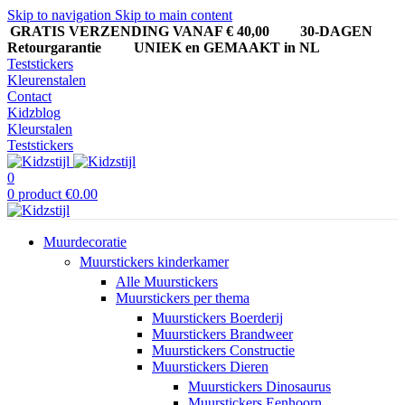
Skip to navigation
Skip to main content
GRATIS VERZENDING VANAF € 40,00
30-DAGEN
Retourgarantie UNIEK en GEMAAKT in NL
Teststickers
Kleurenstalen
Contact
Kidzblog
Kleurstalen
Teststickers
0
0
product
€
0.00
Muurdecoratie
Muurstickers kinderkamer
Alle Muurstickers
Muurstickers per thema
Muurstickers Boerderij
Muurstickers Brandweer
Muurstickers Constructie
Muurstickers Dieren
Muurstickers Dinosaurus
Muurstickers Eenhoorn