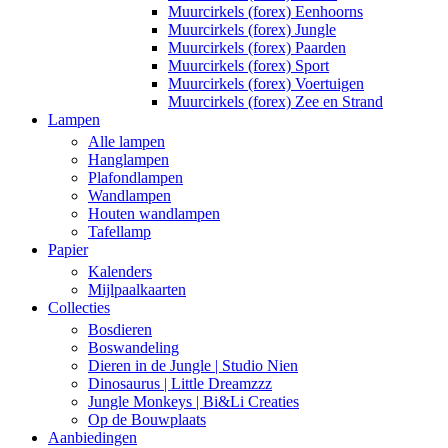
Muurcirkels (forex) Eenhoorns
Muurcirkels (forex) Jungle
Muurcirkels (forex) Paarden
Muurcirkels (forex) Sport
Muurcirkels (forex) Voertuigen
Muurcirkels (forex) Zee en Strand
Lampen
Alle lampen
Hanglampen
Plafondlampen
Wandlampen
Houten wandlampen
Tafellamp
Papier
Kalenders
Mijlpaalkaarten
Collecties
Bosdieren
Boswandeling
Dieren in de Jungle | Studio Nien
Dinosaurus | Little Dreamzzz
Jungle Monkeys | Bi&Li Creaties
Op de Bouwplaats
Aanbiedingen