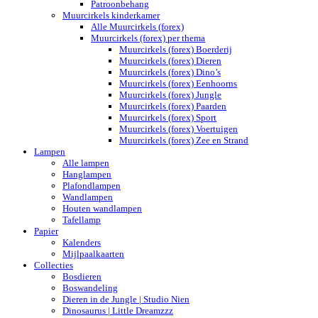
Patroonbehang
Muurcirkels kinderkamer
Alle Muurcirkels (forex)
Muurcirkels (forex) per thema
Muurcirkels (forex) Boerderij
Muurcirkels (forex) Dieren
Muurcirkels (forex) Dino’s
Muurcirkels (forex) Eenhoorns
Muurcirkels (forex) Jungle
Muurcirkels (forex) Paarden
Muurcirkels (forex) Sport
Muurcirkels (forex) Voertuigen
Muurcirkels (forex) Zee en Strand
Lampen
Alle lampen
Hanglampen
Plafondlampen
Wandlampen
Houten wandlampen
Tafellamp
Papier
Kalenders
Mijlpaalkaarten
Collecties
Bosdieren
Boswandeling
Dieren in de Jungle | Studio Nien
Dinosaurus | Little Dreamzzz