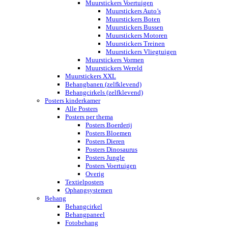
Muurstickers Voertuigen
Muurstickers Auto’s
Muurstickers Boten
Muurstickers Bussen
Muurstickers Motoren
Muurstickers Treinen
Muurstickers Vliegtuigen
Muurstickers Vormen
Muurstickers Wereld
Muurstickers XXL
Behangbanen (zelfklevend)
Behangcirkels (zelfklevend)
Posters kinderkamer
Alle Posters
Posters per thema
Posters Boerderij
Posters Bloemen
Posters Dieren
Posters Dinosaurus
Posters Jungle
Posters Voertuigen
Overig
Textielposters
Ophangsystemen
Behang
Behangcirkel
Behangpaneel
Fotobehang