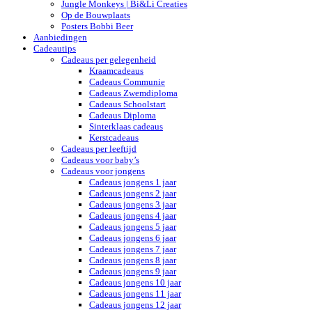
Jungle Monkeys | Bi&Li Creaties
Op de Bouwplaats
Posters Bobbi Beer
Aanbiedingen
Cadeautips
Cadeaus per gelegenheid
Kraamcadeaus
Cadeaus Communie
Cadeaus Zwemdiploma
Cadeaus Schoolstart
Cadeaus Diploma
Sinterklaas cadeaus
Kerstcadeaus
Cadeaus per leeftijd
Cadeaus voor baby’s
Cadeaus voor jongens
Cadeaus jongens 1 jaar
Cadeaus jongens 2 jaar
Cadeaus jongens 3 jaar
Cadeaus jongens 4 jaar
Cadeaus jongens 5 jaar
Cadeaus jongens 6 jaar
Cadeaus jongens 7 jaar
Cadeaus jongens 8 jaar
Cadeaus jongens 9 jaar
Cadeaus jongens 10 jaar
Cadeaus jongens 11 jaar
Cadeaus jongens 12 jaar