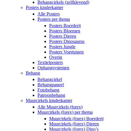
Behangcirkels (zelfklevend)
Posters kinderkamer
Alle Posters
Posters per thema
Posters Boerderij
Posters Bloemen
Posters Dieren
Posters Dinosaurus
Posters Jungle
Posters Voertuigen
Overig
Textielposters
Ophangsystemen
Behang
Behangcirkel
Behangpaneel
Fotobehang
Patroonbehang
Muurcirkels kinderkamer
Alle Muurcirkels (forex)
Muurcirkels (forex) per thema
Muurcirkels (forex) Boerderij
Muurcirkels (forex) Dieren
Muurcirkels (forex) Dino’s