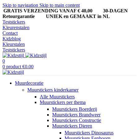
Skip to navigation
Skip to main content
GRATIS VERZENDING VANAF € 40,00
30-DAGEN
Retourgarantie UNIEK en GEMAAKT in NL
Teststickers
Kleurenstalen
Contact
Kidzblog
Kleurstalen
Teststickers
0
0
product
€
0.00
Muurdecoratie
Muurstickers kinderkamer
Alle Muurstickers
Muurstickers per thema
Muurstickers Boerderij
Muurstickers Brandweer
Muurstickers Constructie
Muurstickers Dieren
Muurstickers Dinosaurus
Muurstickers Eenhoorn