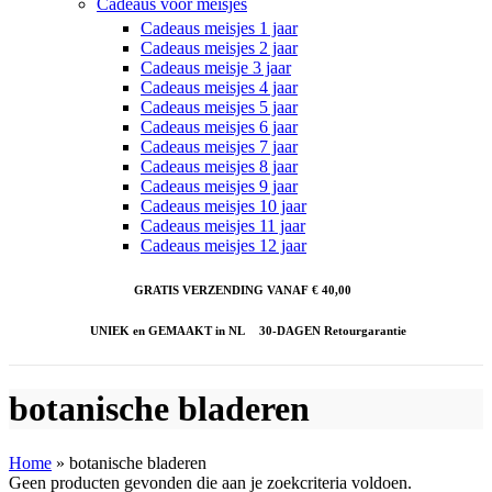
Cadeaus voor meisjes
Cadeaus meisjes 1 jaar
Cadeaus meisjes 2 jaar
Cadeaus meisje 3 jaar
Cadeaus meisjes 4 jaar
Cadeaus meisjes 5 jaar
Cadeaus meisjes 6 jaar
Cadeaus meisjes 7 jaar
Cadeaus meisjes 8 jaar
Cadeaus meisjes 9 jaar
Cadeaus meisjes 10 jaar
Cadeaus meisjes 11 jaar
Cadeaus meisjes 12 jaar
GRATIS VERZENDING VANAF € 40,00
UNIEK en GEMAAKT in NL
30-DAGEN Retourgarantie
botanische bladeren
Home
»
botanische bladeren
Geen producten gevonden die aan je zoekcriteria voldoen.