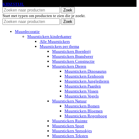
KIDZSTIJL
2024
Zoek
Start met typen om producten te zien die je zoekt.
Zoek
Muurdecoratie
Muurstickers kinderkamer
Alle Muurstickers
Muurstickers per thema
Muurstickers Boerderij
Muurstickers Brandweer
Muurstickers Constructie
Muurstickers Dieren
Muurstickers Dinosaurus
Muurstickers Eenhoorn
Muurstickers Jungledieren
Muurstickers Paarden
Muurstickers Vissen
Muurstickers Vogels
Muurstickers Natuur
Muurstickers Bomen
Muurstickers Bloemen
Muurstickers Regenboog
Muurstickers Ruimte
Muurstickers Sport
Muurstickers Sprookjes
Muurstickers Teksten