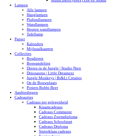
Muurcirkels (forex) Zee en Strand
Lampen
Alle lampen
Hanglampen
Plafondlampen
Wandlampen
Houten wandlampen
Tafellamp
Papier
Kalenders
Mijlpaalkaarten
Collecties
Bosdieren
Boswandeling
Dieren in de Jungle | Studio Nien
Dinosaurus | Little Dreamzzz
Jungle Monkeys | Bi&Li Creaties
Op de Bouwplaats
Posters Bobbi Beer
Aanbiedingen
Cadeautips
Cadeaus per gelegenheid
Kraamcadeaus
Cadeaus Communie
Cadeaus Zwemdiploma
Cadeaus Schoolstart
Cadeaus Diploma
Sinterklaas cadeaus