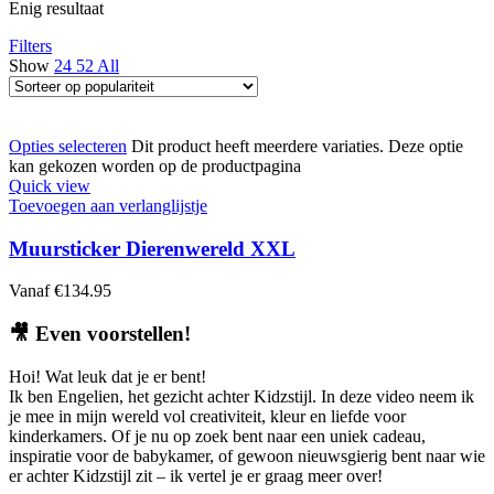
Enig resultaat
Filters
Show
24
52
All
Opties selecteren
Dit product heeft meerdere variaties. Deze optie
kan gekozen worden op de productpagina
Quick view
Toevoegen aan verlanglijstje
Muursticker Dierenwereld XXL
Vanaf
€
134.95
🎥
Even voorstellen!
Hoi! Wat leuk dat je er bent!
Ik ben Engelien, het gezicht achter Kidzstijl. In deze video neem ik
je mee in mijn wereld vol creativiteit, kleur en liefde voor
kinderkamers. Of je nu op zoek bent naar een uniek cadeau,
inspiratie voor de babykamer, of gewoon nieuwsgierig bent naar wie
er achter Kidzstijl zit – ik vertel je er graag meer over!