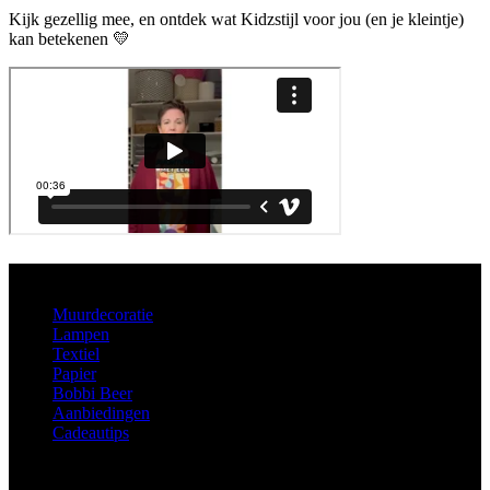
Kijk gezellig mee, en ontdek wat Kidzstijl voor jou (en je kleintje)
kan betekenen 💛
Aanbod
Muurdecoratie
Lampen
Textiel
Papier
Bobbi Beer
Aanbiedingen
Cadeautips
Informatie