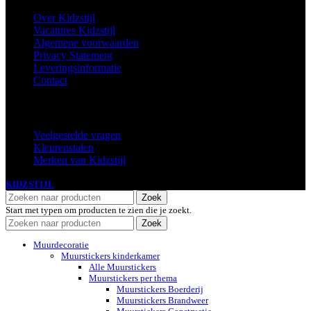
Over Kidzstijl
Vacatures Kidzstijl
Algemene voorwaarden
Privacy Statement
Leveringsinformatie
Contact
Extra
Veelgestelde vragen
Kleurenstalen
Merken van Kidzstijl
KIDZSTIJL
2024
Zoek
Start met typen om producten te zien die je zoekt.
Zoek
Muurdecoratie
Muurstickers kinderkamer
Alle Muurstickers
Muurstickers per thema
Muurstickers Boerderij
Muurstickers Brandweer