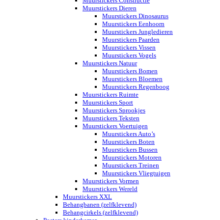
Muurstickers Constructie
Muurstickers Dieren
Muurstickers Dinosaurus
Muurstickers Eenhoorn
Muurstickers Jungledieren
Muurstickers Paarden
Muurstickers Vissen
Muurstickers Vogels
Muurstickers Natuur
Muurstickers Bomen
Muurstickers Bloemen
Muurstickers Regenboog
Muurstickers Ruimte
Muurstickers Sport
Muurstickers Sprookjes
Muurstickers Teksten
Muurstickers Voertuigen
Muurstickers Auto’s
Muurstickers Boten
Muurstickers Bussen
Muurstickers Motoren
Muurstickers Treinen
Muurstickers Vliegtuigen
Muurstickers Vormen
Muurstickers Wereld
Muurstickers XXL
Behangbanen (zelfklevend)
Behangcirkels (zelfklevend)