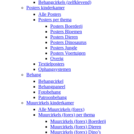
Behangcirkels (zelfklevend)
Posters kinderkamer
Alle Posters
Posters per thema
Posters Boerderij
Posters Bloemen
Posters Dieren
Posters Dinosaurus
Posters Jungle
Posters Voertuigen
Overig
Textielposters
Ophangsystemen
Behang
Behangcirkel
Behangpaneel
Fotobehang
Patroonbehang
Muurcirkels kinderkamer
Alle Muurcirkels (forex)
Muurcirkels (forex) per thema
Muurcirkels (forex) Boerderij
Muurcirkels (forex) Dieren
Muurcirkels (forex) Dino’s