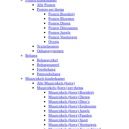
Posters kinderkamer
Alle Posters
Posters per thema
Posters Boerderij
Posters Bloemen
Posters Dieren
Posters Dinosaurus
Posters Jungle
Posters Voertuigen
Overig
Textielposters
Ophangsystemen
Behang
Behangcirkel
Behangpaneel
Fotobehang
Patroonbehang
Muurcirkels kinderkamer
Alle Muurcirkels (forex)
Muurcirkels (forex) per thema
Muurcirkels (forex) Boerderij
Muurcirkels (forex) Dieren
Muurcirkels (forex) Dino’s
Muurcirkels (forex) Eenhoorns
Muurcirkels (forex) Jungle
Muurcirkels (forex) Paarden
Muurcirkels (forex) Sport
Muurcirkels (forex) Voertuigen