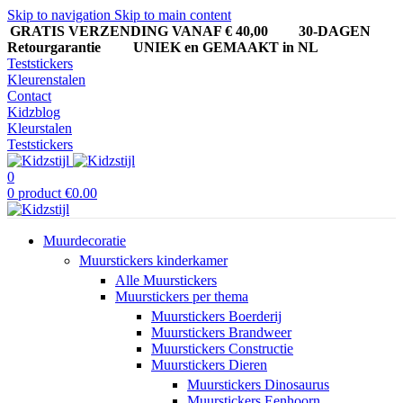
Skip to navigation
Skip to main content
GRATIS VERZENDING VANAF € 40,00
30-DAGEN
Retourgarantie UNIEK en GEMAAKT in NL
Teststickers
Kleurenstalen
Contact
Kidzblog
Kleurstalen
Teststickers
0
0
product
€
0.00
Muurdecoratie
Muurstickers kinderkamer
Alle Muurstickers
Muurstickers per thema
Muurstickers Boerderij
Muurstickers Brandweer
Muurstickers Constructie
Muurstickers Dieren
Muurstickers Dinosaurus
Muurstickers Eenhoorn