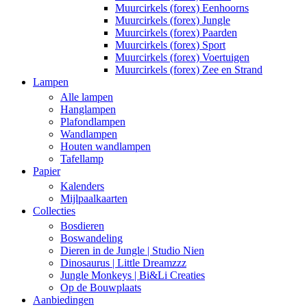
Muurcirkels (forex) Eenhoorns
Muurcirkels (forex) Jungle
Muurcirkels (forex) Paarden
Muurcirkels (forex) Sport
Muurcirkels (forex) Voertuigen
Muurcirkels (forex) Zee en Strand
Lampen
Alle lampen
Hanglampen
Plafondlampen
Wandlampen
Houten wandlampen
Tafellamp
Papier
Kalenders
Mijlpaalkaarten
Collecties
Bosdieren
Boswandeling
Dieren in de Jungle | Studio Nien
Dinosaurus | Little Dreamzzz
Jungle Monkeys | Bi&Li Creaties
Op de Bouwplaats
Aanbiedingen