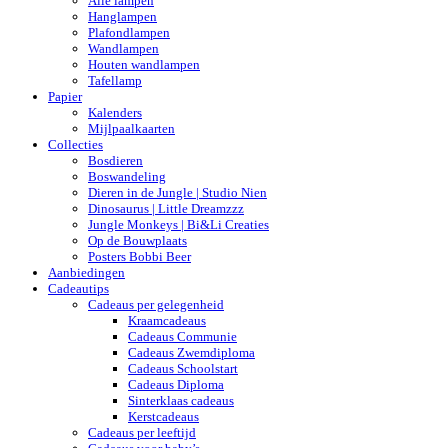
Alle lampen
Hanglampen
Plafondlampen
Wandlampen
Houten wandlampen
Tafellamp
Papier
Kalenders
Mijlpaalkaarten
Collecties
Bosdieren
Boswandeling
Dieren in de Jungle | Studio Nien
Dinosaurus | Little Dreamzzz
Jungle Monkeys | Bi&Li Creaties
Op de Bouwplaats
Posters Bobbi Beer
Aanbiedingen
Cadeautips
Cadeaus per gelegenheid
Kraamcadeaus
Cadeaus Communie
Cadeaus Zwemdiploma
Cadeaus Schoolstart
Cadeaus Diploma
Sinterklaas cadeaus
Kerstcadeaus
Cadeaus per leeftijd