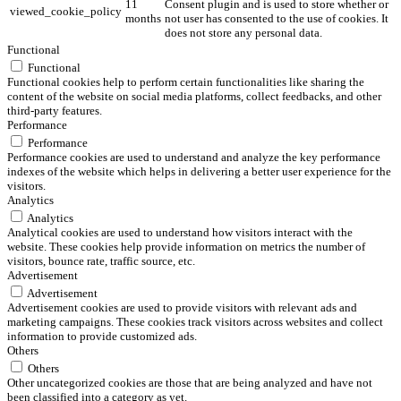
11
Consent plugin and is used to store whether or
viewed_cookie_policy
months
not user has consented to the use of cookies. It
does not store any personal data.
Functional
Functional
Functional cookies help to perform certain functionalities like sharing the
content of the website on social media platforms, collect feedbacks, and other
third-party features.
Performance
Performance
Performance cookies are used to understand and analyze the key performance
indexes of the website which helps in delivering a better user experience for the
visitors.
Analytics
Analytics
Analytical cookies are used to understand how visitors interact with the
website. These cookies help provide information on metrics the number of
visitors, bounce rate, traffic source, etc.
Advertisement
Advertisement
Advertisement cookies are used to provide visitors with relevant ads and
marketing campaigns. These cookies track visitors across websites and collect
information to provide customized ads.
Others
Others
Other uncategorized cookies are those that are being analyzed and have not
been classified into a category as yet.