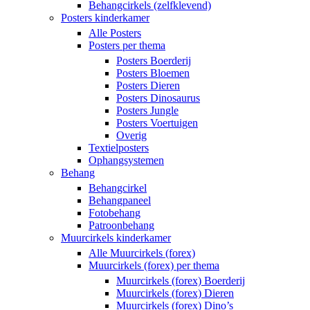
Behangcirkels (zelfklevend)
Posters kinderkamer
Alle Posters
Posters per thema
Posters Boerderij
Posters Bloemen
Posters Dieren
Posters Dinosaurus
Posters Jungle
Posters Voertuigen
Overig
Textielposters
Ophangsystemen
Behang
Behangcirkel
Behangpaneel
Fotobehang
Patroonbehang
Muurcirkels kinderkamer
Alle Muurcirkels (forex)
Muurcirkels (forex) per thema
Muurcirkels (forex) Boerderij
Muurcirkels (forex) Dieren
Muurcirkels (forex) Dino’s