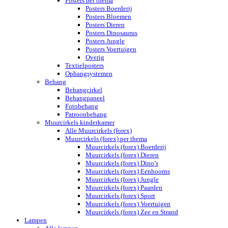
Posters per thema
Posters Boerderij
Posters Bloemen
Posters Dieren
Posters Dinosaurus
Posters Jungle
Posters Voertuigen
Overig
Textielposters
Ophangsystemen
Behang
Behangcirkel
Behangpaneel
Fotobehang
Patroonbehang
Muurcirkels kinderkamer
Alle Muurcirkels (forex)
Muurcirkels (forex) per thema
Muurcirkels (forex) Boerderij
Muurcirkels (forex) Dieren
Muurcirkels (forex) Dino’s
Muurcirkels (forex) Eenhoorns
Muurcirkels (forex) Jungle
Muurcirkels (forex) Paarden
Muurcirkels (forex) Sport
Muurcirkels (forex) Voertuigen
Muurcirkels (forex) Zee en Strand
Lampen