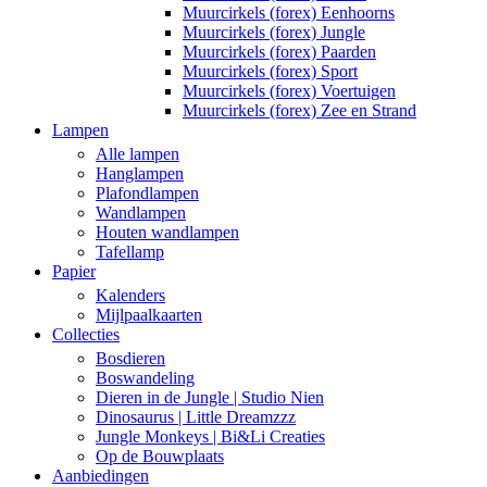
Muurcirkels (forex) Eenhoorns
Muurcirkels (forex) Jungle
Muurcirkels (forex) Paarden
Muurcirkels (forex) Sport
Muurcirkels (forex) Voertuigen
Muurcirkels (forex) Zee en Strand
Lampen
Alle lampen
Hanglampen
Plafondlampen
Wandlampen
Houten wandlampen
Tafellamp
Papier
Kalenders
Mijlpaalkaarten
Collecties
Bosdieren
Boswandeling
Dieren in de Jungle | Studio Nien
Dinosaurus | Little Dreamzzz
Jungle Monkeys | Bi&Li Creaties
Op de Bouwplaats
Aanbiedingen