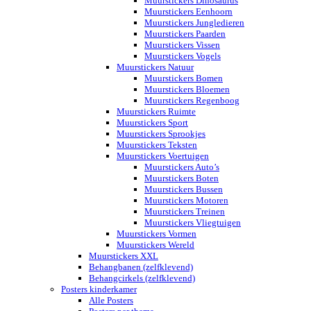
Muurstickers Dinosaurus
Muurstickers Eenhoorn
Muurstickers Jungledieren
Muurstickers Paarden
Muurstickers Vissen
Muurstickers Vogels
Muurstickers Natuur
Muurstickers Bomen
Muurstickers Bloemen
Muurstickers Regenboog
Muurstickers Ruimte
Muurstickers Sport
Muurstickers Sprookjes
Muurstickers Teksten
Muurstickers Voertuigen
Muurstickers Auto’s
Muurstickers Boten
Muurstickers Bussen
Muurstickers Motoren
Muurstickers Treinen
Muurstickers Vliegtuigen
Muurstickers Vormen
Muurstickers Wereld
Muurstickers XXL
Behangbanen (zelfklevend)
Behangcirkels (zelfklevend)
Posters kinderkamer
Alle Posters