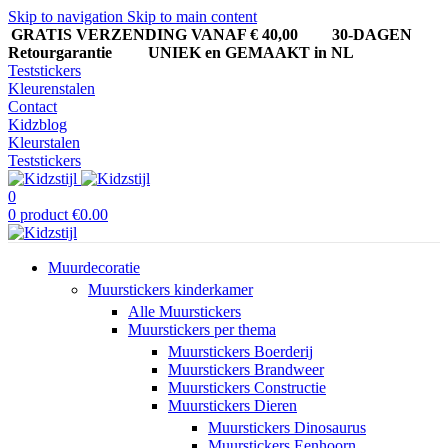
Skip to navigation
Skip to main content
GRATIS VERZENDING VANAF € 40,00
30-DAGEN
Retourgarantie UNIEK en GEMAAKT in NL
Teststickers
Kleurenstalen
Contact
Kidzblog
Kleurstalen
Teststickers
0
0
product
€
0.00
Muurdecoratie
Muurstickers kinderkamer
Alle Muurstickers
Muurstickers per thema
Muurstickers Boerderij
Muurstickers Brandweer
Muurstickers Constructie
Muurstickers Dieren
Muurstickers Dinosaurus
Muurstickers Eenhoorn