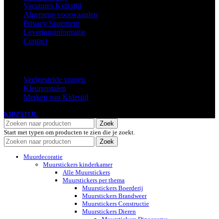
Vacatures Kidzstijl
Algemene voorwaarden
Privacy Statement
Leveringsinformatie
Contact
Extra
Veelgestelde vragen
Kleurenstalen
Merken van Kidzstijl
KIDZSTIJL
2024
Zoek
Start met typen om producten te zien die je zoekt.
Zoek
Muurdecoratie
Muurstickers kinderkamer
Alle Muurstickers
Muurstickers per thema
Muurstickers Boerderij
Muurstickers Brandweer
Muurstickers Constructie
Muurstickers Dieren