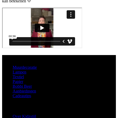
kan betekenen 💛
Aanbod
Muurdecoratie
Lampen
Textiel
Papier
Bobbi Beer
Aanbiedingen
Cadeautips
Informatie
Over Kidzstijl