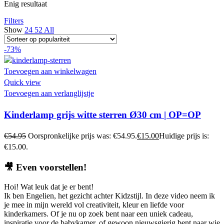
Enig resultaat
Filters
Show
24
52
All
-73%
Toevoegen aan winkelwagen
Quick view
Toevoegen aan verlanglijstje
Kinderlamp grijs witte sterren Ø30 cm | OP=OP
€
54.95
Oorspronkelijke prijs was: €54.95.
€
15.00
Huidige prijs is:
€15.00.
🎥
Even voorstellen!
Hoi! Wat leuk dat je er bent!
Ik ben Engelien, het gezicht achter Kidzstijl. In deze video neem ik
je mee in mijn wereld vol creativiteit, kleur en liefde voor
kinderkamers. Of je nu op zoek bent naar een uniek cadeau,
inspiratie voor de babykamer, of gewoon nieuwsgierig bent naar wie