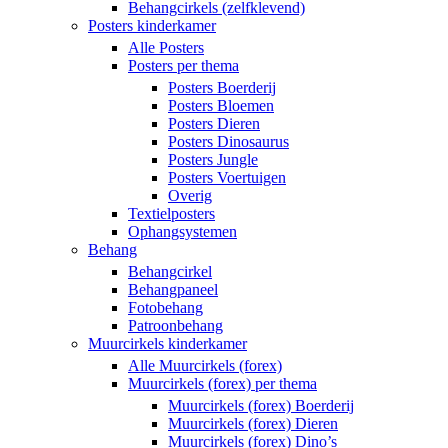
Behangcirkels (zelfklevend)
Posters kinderkamer
Alle Posters
Posters per thema
Posters Boerderij
Posters Bloemen
Posters Dieren
Posters Dinosaurus
Posters Jungle
Posters Voertuigen
Overig
Textielposters
Ophangsystemen
Behang
Behangcirkel
Behangpaneel
Fotobehang
Patroonbehang
Muurcirkels kinderkamer
Alle Muurcirkels (forex)
Muurcirkels (forex) per thema
Muurcirkels (forex) Boerderij
Muurcirkels (forex) Dieren
Muurcirkels (forex) Dino’s