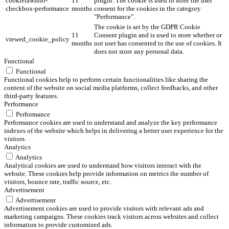
cookielawinfo-
11
plugin. The cookie is used to store the user
checkbox-performance
months
consent for the cookies in the category
"Performance".
The cookie is set by the GDPR Cookie
11
Consent plugin and is used to store whether or
viewed_cookie_policy
months
not user has consented to the use of cookies. It
does not store any personal data.
Functional
Functional
Functional cookies help to perform certain functionalities like sharing the
content of the website on social media platforms, collect feedbacks, and other
third-party features.
Performance
Performance
Performance cookies are used to understand and analyze the key performance
indexes of the website which helps in delivering a better user experience for the
visitors.
Analytics
Analytics
Analytical cookies are used to understand how visitors interact with the
website. These cookies help provide information on metrics the number of
visitors, bounce rate, traffic source, etc.
Advertisement
Advertisement
Advertisement cookies are used to provide visitors with relevant ads and
marketing campaigns. These cookies track visitors across websites and collect
information to provide customized ads.