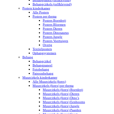
Behangbanen (zelfklevend)
Behangcirkels (zelfklevend)
Posters kinderkamer
Alle Posters
Posters per thema
Posters Boerderij
Posters Bloemen
Posters Dieren
Posters Dinosaurus
Posters Jungle
Posters Voertuigen
Overig
Textielposters
Ophangsystemen
Behang
Behangcirkel
Behangpaneel
Fotobehang
Patroonbehang
Muurcirkels kinderkamer
Alle Muurcirkels (forex)
Muurcirkels (forex) per thema
Muurcirkels (forex) Boerderij
Muurcirkels (forex) Dieren
Muurcirkels (forex) Dino’s
Muurcirkels (forex) Eenhoorns
Muurcirkels (forex) Jungle
Muurcirkels (forex) Paarden