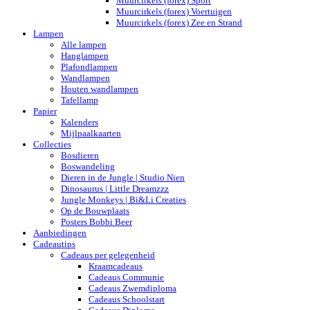
Muurcirkels (forex) Sport
Muurcirkels (forex) Voertuigen
Muurcirkels (forex) Zee en Strand
Lampen
Alle lampen
Hanglampen
Plafondlampen
Wandlampen
Houten wandlampen
Tafellamp
Papier
Kalenders
Mijlpaalkaarten
Collecties
Bosdieren
Boswandeling
Dieren in de Jungle | Studio Nien
Dinosaurus | Little Dreamzzz
Jungle Monkeys | Bi&Li Creaties
Op de Bouwplaats
Posters Bobbi Beer
Aanbiedingen
Cadeautips
Cadeaus per gelegenheid
Kraamcadeaus
Cadeaus Communie
Cadeaus Zwemdiploma
Cadeaus Schoolstart