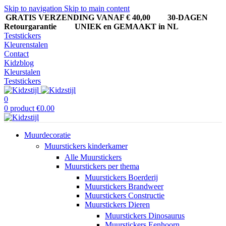
Skip to navigation
Skip to main content
GRATIS VERZENDING VANAF € 40,00
30-DAGEN
Retourgarantie UNIEK en GEMAAKT in NL
Teststickers
Kleurenstalen
Contact
Kidzblog
Kleurstalen
Teststickers
0
0
product
€
0.00
Muurdecoratie
Muurstickers kinderkamer
Alle Muurstickers
Muurstickers per thema
Muurstickers Boerderij
Muurstickers Brandweer
Muurstickers Constructie
Muurstickers Dieren
Muurstickers Dinosaurus
Muurstickers Eenhoorn