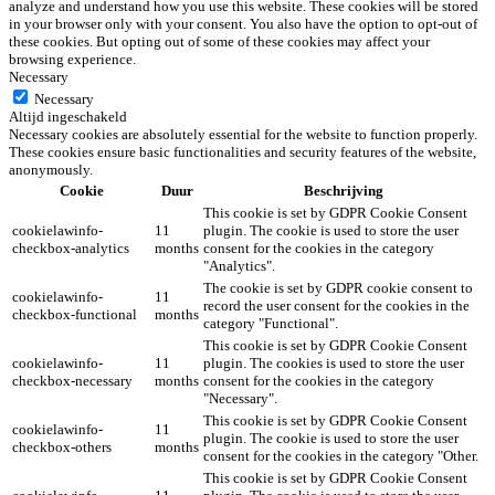
analyze and understand how you use this website. These cookies will be stored
in your browser only with your consent. You also have the option to opt-out of
these cookies. But opting out of some of these cookies may affect your
browsing experience.
Necessary
Necessary
Altijd ingeschakeld
Necessary cookies are absolutely essential for the website to function properly.
These cookies ensure basic functionalities and security features of the website,
anonymously.
Cookie
Duur
Beschrijving
This cookie is set by GDPR Cookie Consent
cookielawinfo-
11
plugin. The cookie is used to store the user
checkbox-analytics
months
consent for the cookies in the category
"Analytics".
The cookie is set by GDPR cookie consent to
cookielawinfo-
11
record the user consent for the cookies in the
checkbox-functional
months
category "Functional".
This cookie is set by GDPR Cookie Consent
cookielawinfo-
11
plugin. The cookies is used to store the user
checkbox-necessary
months
consent for the cookies in the category
"Necessary".
This cookie is set by GDPR Cookie Consent
cookielawinfo-
11
plugin. The cookie is used to store the user
checkbox-others
months
consent for the cookies in the category "Other.
This cookie is set by GDPR Cookie Consent