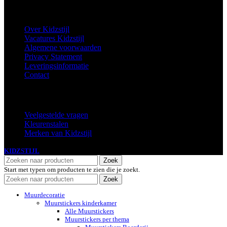
Informatie
Over Kidzstijl
Vacatures Kidzstijl
Algemene voorwaarden
Privacy Statement
Leveringsinformatie
Contact
Extra
Veelgestelde vragen
Kleurenstalen
Merken van Kidzstijl
KIDZSTIJL
2024
Zoek
Start met typen om producten te zien die je zoekt.
Zoek
Muurdecoratie
Muurstickers kinderkamer
Alle Muurstickers
Muurstickers per thema