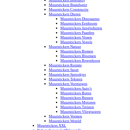
Muurstickers Boerderij
Muurstickers Brandweer
Muurstickers Constructie
Muurstickers Dieren
Muurstickers Dinosaurus
Muurstickers Eenhoorn
Muurstickers Jungledieren
Muurstickers Paarden
Muurstickers Vissen
Muurstickers Vogels
Muurstickers Natuur
Muurstickers Bomen
Muurstickers Bloemen
Muurstickers Regenboog
Muurstickers Ruimte
Muurstickers Sport
Muurstickers Sprookjes
Muurstickers Teksten
Muurstickers Voertuigen
Muurstickers Auto’s
Muurstickers Boten
Muurstickers Bussen
Muurstickers Motoren
Muurstickers Treinen
Muurstickers Vliegtuigen
Muurstickers Vormen
Muurstickers Wereld
Muurstickers XXL