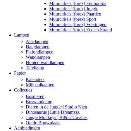
Muurcirkels (forex) Eenhoorns
Muurcirkels (forex) Jungle
Muurcirkels (forex) Paarden
Muurcirkels (forex) Sport
Muurcirkels (forex) Voertuigen
Muurcirkels (forex) Zee en Strand
Lampen
Alle lampen
Hanglampen
Plafondlampen
Wandlampen
Houten wandlampen
Tafellamp
Papier
Kalenders
Mijlpaalkaarten
Collecties
Bosdieren
Boswandeling
Dieren in de Jungle | Studio Nien
Dinosaurus | Little Dreamzzz
Jungle Monkeys | Bi&Li Creaties
Op de Bouwplaats
Aanbiedingen