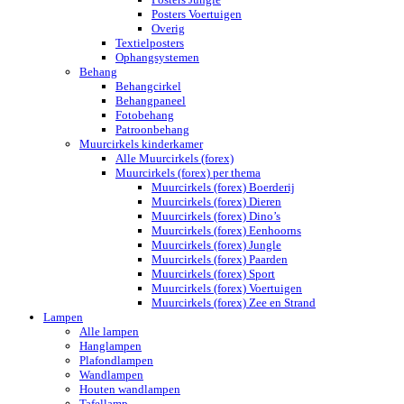
Posters Voertuigen
Overig
Textielposters
Ophangsystemen
Behang
Behangcirkel
Behangpaneel
Fotobehang
Patroonbehang
Muurcirkels kinderkamer
Alle Muurcirkels (forex)
Muurcirkels (forex) per thema
Muurcirkels (forex) Boerderij
Muurcirkels (forex) Dieren
Muurcirkels (forex) Dino’s
Muurcirkels (forex) Eenhoorns
Muurcirkels (forex) Jungle
Muurcirkels (forex) Paarden
Muurcirkels (forex) Sport
Muurcirkels (forex) Voertuigen
Muurcirkels (forex) Zee en Strand
Lampen
Alle lampen
Hanglampen
Plafondlampen
Wandlampen
Houten wandlampen
Tafellamp