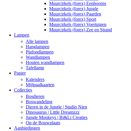
Muurcirkels (forex) Eenhoorns
Muurcirkels (forex) Jungle
Muurcirkels (forex) Paarden
Muurcirkels (forex) Sport
Muurcirkels (forex) Voertuigen
Muurcirkels (forex) Zee en Strand
Lampen
Alle lampen
Hanglampen
Plafondlampen
Wandlampen
Houten wandlampen
Tafellamp
Papier
Kalenders
Mijlpaalkaarten
Collecties
Bosdieren
Boswandeling
Dieren in de Jungle | Studio Nien
Dinosaurus | Little Dreamzzz
Jungle Monkeys | Bi&Li Creaties
Op de Bouwplaats
Aanbiedingen