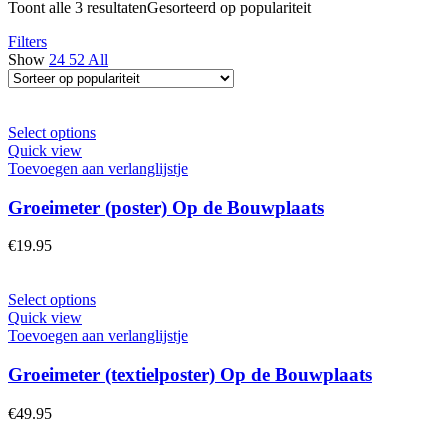
Toont alle 3 resultaten
Gesorteerd op populariteit
Filters
Show
24
52
All
Select options
Quick view
Toevoegen aan verlanglijstje
Groeimeter (poster) Op de Bouwplaats
€
19.95
Select options
Quick view
Toevoegen aan verlanglijstje
Groeimeter (textielposter) Op de Bouwplaats
€
49.95