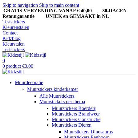
Skip to navigation
Skip to main content
GRATIS VERZENDING VANAF € 40,00
30-DAGEN
Retourgarantie UNIEK en GEMAAKT in NL
Teststickers
Kleurenstalen
Contact
Kidzblog
Kleurstalen
Teststickers
0
0
product
€
0.00
Muurdecoratie
Muurstickers kinderkamer
Alle Muurstickers
Muurstickers per thema
Muurstickers Boerderij
Muurstickers Brandweer
Muurstickers Constructie
Muurstickers Dieren
Muurstickers Dinosaurus
Muurstickers Eenhoorn