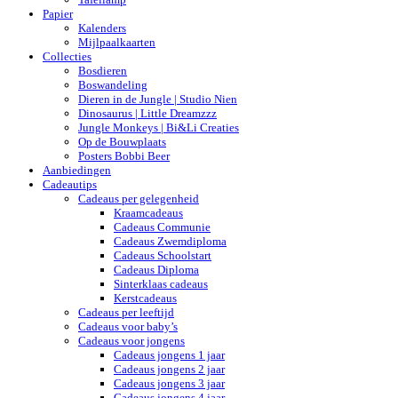
Papier
Kalenders
Mijlpaalkaarten
Collecties
Bosdieren
Boswandeling
Dieren in de Jungle | Studio Nien
Dinosaurus | Little Dreamzzz
Jungle Monkeys | Bi&Li Creaties
Op de Bouwplaats
Posters Bobbi Beer
Aanbiedingen
Cadeautips
Cadeaus per gelegenheid
Kraamcadeaus
Cadeaus Communie
Cadeaus Zwemdiploma
Cadeaus Schoolstart
Cadeaus Diploma
Sinterklaas cadeaus
Kerstcadeaus
Cadeaus per leeftijd
Cadeaus voor baby’s
Cadeaus voor jongens
Cadeaus jongens 1 jaar
Cadeaus jongens 2 jaar
Cadeaus jongens 3 jaar
Cadeaus jongens 4 jaar