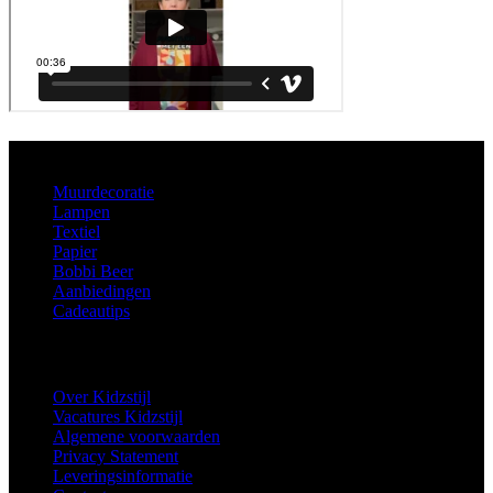
Aanbod
Muurdecoratie
Lampen
Textiel
Papier
Bobbi Beer
Aanbiedingen
Cadeautips
Informatie
Over Kidzstijl
Vacatures Kidzstijl
Algemene voorwaarden
Privacy Statement
Leveringsinformatie