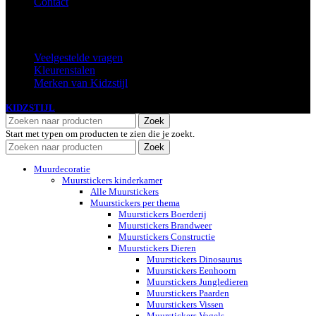
Contact
Extra
Veelgestelde vragen
Kleurenstalen
Merken van Kidzstijl
KIDZSTIJL
2024
Zoek
Start met typen om producten te zien die je zoekt.
Zoek
Muurdecoratie
Muurstickers kinderkamer
Alle Muurstickers
Muurstickers per thema
Muurstickers Boerderij
Muurstickers Brandweer
Muurstickers Constructie
Muurstickers Dieren
Muurstickers Dinosaurus
Muurstickers Eenhoorn
Muurstickers Jungledieren
Muurstickers Paarden
Muurstickers Vissen
Muurstickers Vogels