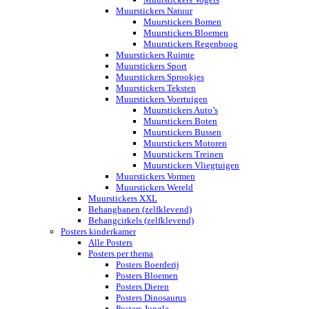
Muurstickers Natuur
Muurstickers Bomen
Muurstickers Bloemen
Muurstickers Regenboog
Muurstickers Ruimte
Muurstickers Sport
Muurstickers Sprookjes
Muurstickers Teksten
Muurstickers Voertuigen
Muurstickers Auto’s
Muurstickers Boten
Muurstickers Bussen
Muurstickers Motoren
Muurstickers Treinen
Muurstickers Vliegtuigen
Muurstickers Vormen
Muurstickers Wereld
Muurstickers XXL
Behangbanen (zelfklevend)
Behangcirkels (zelfklevend)
Posters kinderkamer
Alle Posters
Posters per thema
Posters Boerderij
Posters Bloemen
Posters Dieren
Posters Dinosaurus
Posters Jungle