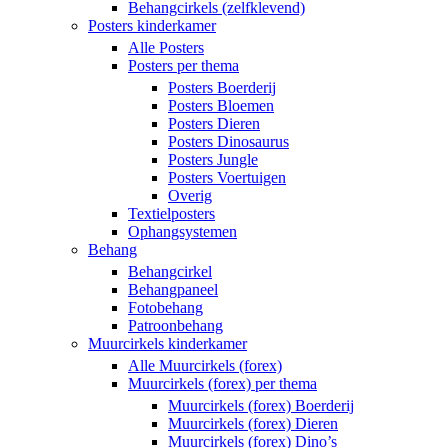
Behangcirkels (zelfklevend)
Posters kinderkamer
Alle Posters
Posters per thema
Posters Boerderij
Posters Bloemen
Posters Dieren
Posters Dinosaurus
Posters Jungle
Posters Voertuigen
Overig
Textielposters
Ophangsystemen
Behang
Behangcirkel
Behangpaneel
Fotobehang
Patroonbehang
Muurcirkels kinderkamer
Alle Muurcirkels (forex)
Muurcirkels (forex) per thema
Muurcirkels (forex) Boerderij
Muurcirkels (forex) Dieren
Muurcirkels (forex) Dino’s