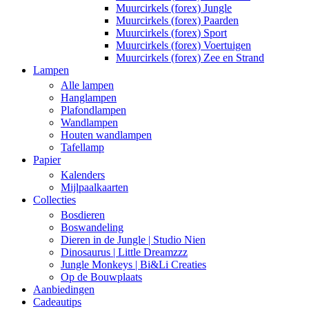
Muurcirkels (forex) Jungle
Muurcirkels (forex) Paarden
Muurcirkels (forex) Sport
Muurcirkels (forex) Voertuigen
Muurcirkels (forex) Zee en Strand
Lampen
Alle lampen
Hanglampen
Plafondlampen
Wandlampen
Houten wandlampen
Tafellamp
Papier
Kalenders
Mijlpaalkaarten
Collecties
Bosdieren
Boswandeling
Dieren in de Jungle | Studio Nien
Dinosaurus | Little Dreamzzz
Jungle Monkeys | Bi&Li Creaties
Op de Bouwplaats
Aanbiedingen
Cadeautips