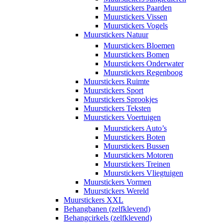
Muurstickers Paarden
Muurstickers Vissen
Muurstickers Vogels
Muurstickers Natuur
Muurstickers Bloemen
Muurstickers Bomen
Muurstickers Onderwater
Muurstickers Regenboog
Muurstickers Ruimte
Muurstickers Sport
Muurstickers Sprookjes
Muurstickers Teksten
Muurstickers Voertuigen
Muurstickers Auto’s
Muurstickers Boten
Muurstickers Bussen
Muurstickers Motoren
Muurstickers Treinen
Muurstickers Vliegtuigen
Muurstickers Vormen
Muurstickers Wereld
Muurstickers XXL
Behangbanen (zelfklevend)
Behangcirkels (zelfklevend)