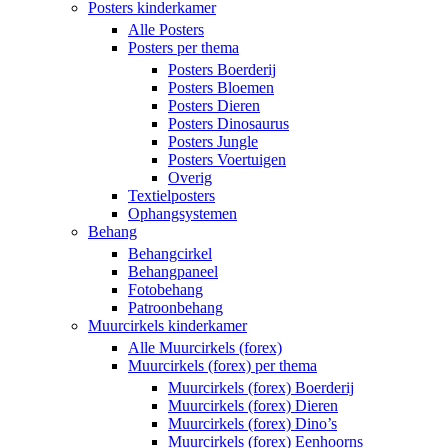
Posters kinderkamer
Alle Posters
Posters per thema
Posters Boerderij
Posters Bloemen
Posters Dieren
Posters Dinosaurus
Posters Jungle
Posters Voertuigen
Overig
Textielposters
Ophangsystemen
Behang
Behangcirkel
Behangpaneel
Fotobehang
Patroonbehang
Muurcirkels kinderkamer
Alle Muurcirkels (forex)
Muurcirkels (forex) per thema
Muurcirkels (forex) Boerderij
Muurcirkels (forex) Dieren
Muurcirkels (forex) Dino’s
Muurcirkels (forex) Eenhoorns