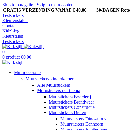
Skip to navigation
Skip to main content
GRATIS VERZENDING VANAF € 40,00
30-DAGEN Ret
Teststickers
Kleurenstalen
Contact
Kidzblog
Kleurstalen
Teststickers
0
0
product
€
0.00
Muurdecoratie
Muurstickers kinderkamer
Alle Muurstickers
Muurstickers per thema
Muurstickers Boerderij
Muurstickers Brandweer
Muurstickers Constructie
Muurstickers Dieren
Muurstickers Dinosaurus
Muurstickers Eenhoorn
Muurstickers Jungledieren