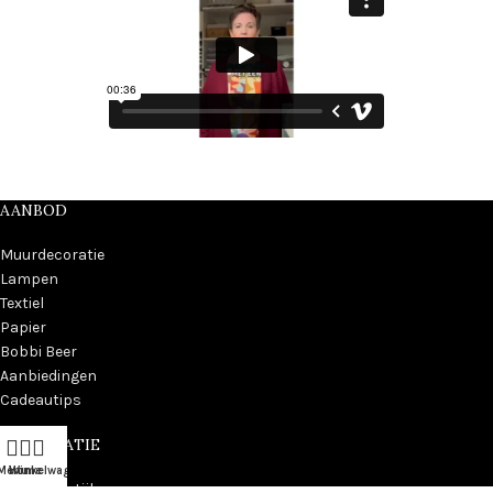
AANBOD
Muurdecoratie
Lampen
Textiel
Papier
Bobbi Beer
Aanbiedingen
Cadeautips
INFORMATIE
Menu
Winkelwagen
Home
Over Kidzstijl