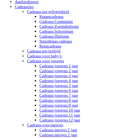
Aanbiedingen
Cadeautips
Cadeaus per gelegenheid
Kraamcadeaus
Cadeaus Communie
Cadeaus Zwemdiploma
Cadeaus Schoolstart
Cadeaus Diploma
Sinterklaas cadeaus
Kerstcadeaus
Cadeaus per leeftijd
Cadeaus voor baby’s
Cadeaus voor jongens
Cadeaus jongens 1 jaar
Cadeaus jongens 2 jaar
Cadeaus jongens 3 jaar
Cadeaus jongens 4 jaar
Cadeaus jongens 5 jaar
Cadeaus jongens 6 jaar
Cadeaus jongens 7 jaar
Cadeaus jongens 8 jaar
Cadeaus jongens 9 jaar
Cadeaus jongens 10 jaar
Cadeaus jongens 11 jaar
Cadeaus jongens 12 jaar
Cadeaus voor meisjes
Cadeaus meisjes 1 jaar
Cadeaus meisjes 2 jaar