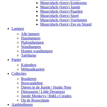
Muurcirkels (forex) Eenhoorns
Muurcirkels (forex) Jungle
Muurcirkels (forex) Paarden
Muurcirkels (forex) Sport
Muurcirkels (forex) Voertuigen
Muurcirkels (forex) Zee en Strand
Lampen
Alle lampen
Hanglampen
Plafondlampen
Wandlampen
Houten wandlampen
Tafellamp
Papier
Kalenders
Mijlpaalkaarten
Collecties
Bosdieren
Boswandeling
Dieren in de Jungle | Studio Nien
Dinosaurus | Little Dreamzzz
Jungle Monkeys | Bi&Li Creaties
Op de Bouwplaats
Aanbiedingen