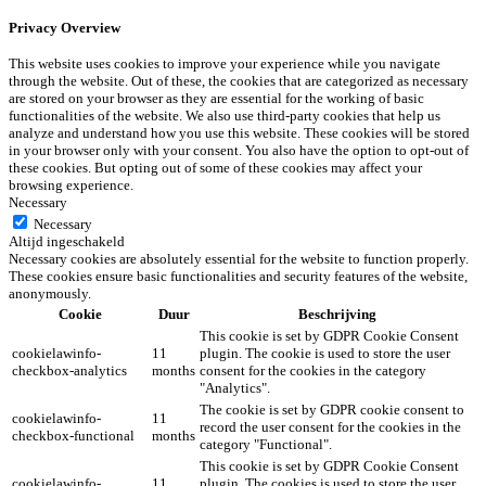
Privacy Overview
This website uses cookies to improve your experience while you navigate
through the website. Out of these, the cookies that are categorized as necessary
are stored on your browser as they are essential for the working of basic
functionalities of the website. We also use third-party cookies that help us
analyze and understand how you use this website. These cookies will be stored
in your browser only with your consent. You also have the option to opt-out of
these cookies. But opting out of some of these cookies may affect your
browsing experience.
Necessary
Necessary
Altijd ingeschakeld
Necessary cookies are absolutely essential for the website to function properly.
These cookies ensure basic functionalities and security features of the website,
anonymously.
Cookie
Duur
Beschrijving
This cookie is set by GDPR Cookie Consent
cookielawinfo-
11
plugin. The cookie is used to store the user
checkbox-analytics
months
consent for the cookies in the category
"Analytics".
The cookie is set by GDPR cookie consent to
cookielawinfo-
11
record the user consent for the cookies in the
checkbox-functional
months
category "Functional".
This cookie is set by GDPR Cookie Consent
cookielawinfo-
11
plugin. The cookies is used to store the user