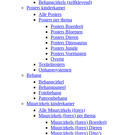
Behangcirkels (zelfklevend)
Posters kinderkamer
Alle Posters
Posters per thema
Posters Boerderij
Posters Bloemen
Posters Dieren
Posters Dinosaurus
Posters Jungle
Posters Voertuigen
Overig
Textielposters
Ophangsystemen
Behang
Behangcirkel
Behangpaneel
Fotobehang
Patroonbehang
Muurcirkels kinderkamer
Alle Muurcirkels (forex)
Muurcirkels (forex) per thema
Muurcirkels (forex) Boerderij
Muurcirkels (forex) Dieren
Muurcirkels (forex) Dino’s