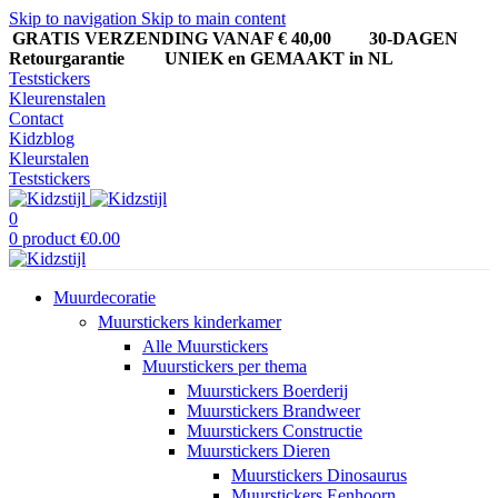
Skip to navigation
Skip to main content
GRATIS VERZENDING VANAF € 40,00
30-DAGEN
Retourgarantie UNIEK en GEMAAKT in NL
Teststickers
Kleurenstalen
Contact
Kidzblog
Kleurstalen
Teststickers
0
0
product
€
0.00
Muurdecoratie
Muurstickers kinderkamer
Alle Muurstickers
Muurstickers per thema
Muurstickers Boerderij
Muurstickers Brandweer
Muurstickers Constructie
Muurstickers Dieren
Muurstickers Dinosaurus
Muurstickers Eenhoorn