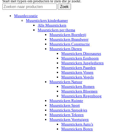
Start met typen om producten te zien die je zoekt.
Zoek
Muurdecoratie
Muurstickers kinderkamer
Alle Muurstickers
Muurstickers per thema
Muurstickers Boerderij
Muurstickers Brandweer
Muurstickers Constructie
Muurstickers Dieren
Muurstickers Dinosaurus
Muurstickers Eenhoorn
Muurstickers Jungledieren
Muurstickers Paarden
Muurstickers Vissen
Muurstickers Vogels
Muurstickers Natuur
Muurstickers Bomen
Muurstickers Bloemen
Muurstickers Regenboog
Muurstickers Ruimte
Muurstickers Sport
Muurstickers Sprookjes
Muurstickers Teksten
Muurstickers Voertuigen
Muurstickers Auto’s
Muurstickers Boten