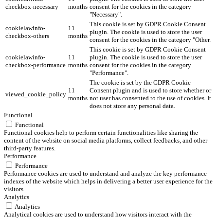
checkbox-necessary
months
consent for the cookies in the category
"Necessary".
This cookie is set by GDPR Cookie Consent
cookielawinfo-
11
plugin. The cookie is used to store the user
checkbox-others
months
consent for the cookies in the category "Other.
This cookie is set by GDPR Cookie Consent
cookielawinfo-
11
plugin. The cookie is used to store the user
checkbox-performance
months
consent for the cookies in the category
"Performance".
The cookie is set by the GDPR Cookie
11
Consent plugin and is used to store whether or
viewed_cookie_policy
months
not user has consented to the use of cookies. It
does not store any personal data.
Functional
Functional
Functional cookies help to perform certain functionalities like sharing the
content of the website on social media platforms, collect feedbacks, and other
third-party features.
Performance
Performance
Performance cookies are used to understand and analyze the key performance
indexes of the website which helps in delivering a better user experience for the
visitors.
Analytics
Analytics
Analytical cookies are used to understand how visitors interact with the