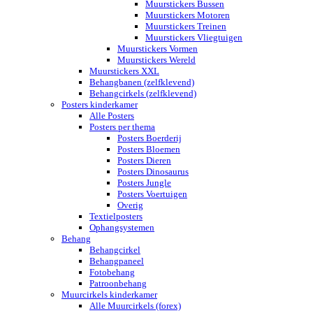
Muurstickers Bussen
Muurstickers Motoren
Muurstickers Treinen
Muurstickers Vliegtuigen
Muurstickers Vormen
Muurstickers Wereld
Muurstickers XXL
Behangbanen (zelfklevend)
Behangcirkels (zelfklevend)
Posters kinderkamer
Alle Posters
Posters per thema
Posters Boerderij
Posters Bloemen
Posters Dieren
Posters Dinosaurus
Posters Jungle
Posters Voertuigen
Overig
Textielposters
Ophangsystemen
Behang
Behangcirkel
Behangpaneel
Fotobehang
Patroonbehang
Muurcirkels kinderkamer
Alle Muurcirkels (forex)