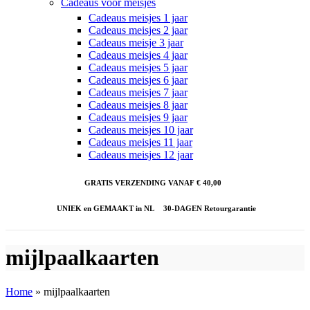
Cadeaus voor meisjes
Cadeaus meisjes 1 jaar
Cadeaus meisjes 2 jaar
Cadeaus meisje 3 jaar
Cadeaus meisjes 4 jaar
Cadeaus meisjes 5 jaar
Cadeaus meisjes 6 jaar
Cadeaus meisjes 7 jaar
Cadeaus meisjes 8 jaar
Cadeaus meisjes 9 jaar
Cadeaus meisjes 10 jaar
Cadeaus meisjes 11 jaar
Cadeaus meisjes 12 jaar
GRATIS VERZENDING VANAF € 40,00
UNIEK en GEMAAKT in NL
30-DAGEN Retourgarantie
mijlpaalkaarten
Home
»
mijlpaalkaarten