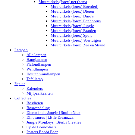
Muurcirkels (forex) per thema
Muurcirkels (forex) Boerderij
Muurcirkels (forex) Dieren
Muurcirkels (forex) Dino’s
Muurcirkels (forex) Eenhoorns
Muurcirkels (forex) Jungle
Muurcirkels (forex) Paarden
Muurcirkels (forex) Sport
Muurcirkels (forex) Voertuigen
Muurcirkels (forex) Zee en Strand
Lampen
Alle lampen
Hanglampen
Plafondlampen
Wandlampen
Houten wandlampen
Tafellamp
Papier
Kalenders
Mijlpaalkaarten
Collecties
Bosdieren
Boswandeling
Dieren in de Jungle | Studio Nien
Dinosaurus | Little Dreamzzz
Jungle Monkeys | Bi&Li Creaties
Op de Bouwplaats
Posters Bobbi Beer