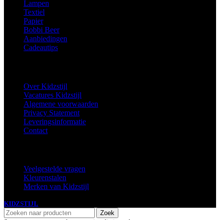
Lampen
Textiel
Papier
Bobbi Beer
Aanbiedingen
Cadeautips
Informatie
Over Kidzstijl
Vacatures Kidzstijl
Algemene voorwaarden
Privacy Statement
Leveringsinformatie
Contact
Extra
Veelgestelde vragen
Kleurenstalen
Merken van Kidzstijl
KIDZSTIJL
2024
Zoek