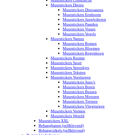
Muurstickers Constructie
Muurstickers Dieren
Muurstickers Dinosaurus
Muurstickers Eenhoorn
Muurstickers Jungledieren
Muurstickers Paarden
Muurstickers Vissen
Muurstickers Vogels
Muurstickers Natuur
Muurstickers Bomen
Muurstickers Bloemen
Muurstickers Regenboog
Muurstickers Ruimte
Muurstickers Sport
Muurstickers Sprookjes
Muurstickers Teksten
Muurstickers Voertuigen
Muurstickers Auto’s
Muurstickers Boten
Muurstickers Bussen
Muurstickers Motoren
Muurstickers Treinen
Muurstickers Vliegtuigen
Muurstickers Vormen
Muurstickers Wereld
Muurstickers XXL
Behangbanen (zelfklevend)
Behangcirkels (zelfklevend)