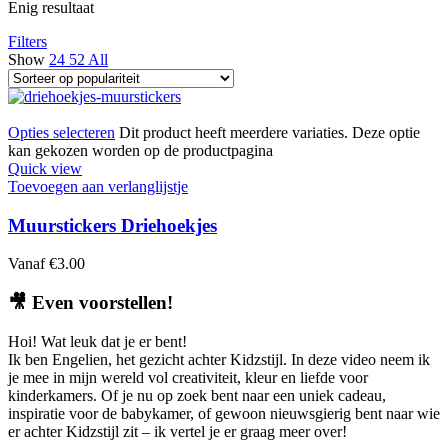
Enig resultaat
Filters
Show
24
52
All
Opties selecteren
Dit product heeft meerdere variaties. Deze optie
kan gekozen worden op de productpagina
Quick view
Toevoegen aan verlanglijstje
Muurstickers Driehoekjes
Vanaf
€
3.00
🎥
Even voorstellen!
Hoi! Wat leuk dat je er bent!
Ik ben Engelien, het gezicht achter Kidzstijl. In deze video neem ik
je mee in mijn wereld vol creativiteit, kleur en liefde voor
kinderkamers. Of je nu op zoek bent naar een uniek cadeau,
inspiratie voor de babykamer, of gewoon nieuwsgierig bent naar wie
er achter Kidzstijl zit – ik vertel je er graag meer over!