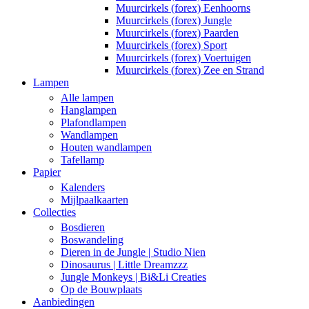
Muurcirkels (forex) Eenhoorns
Muurcirkels (forex) Jungle
Muurcirkels (forex) Paarden
Muurcirkels (forex) Sport
Muurcirkels (forex) Voertuigen
Muurcirkels (forex) Zee en Strand
Lampen
Alle lampen
Hanglampen
Plafondlampen
Wandlampen
Houten wandlampen
Tafellamp
Papier
Kalenders
Mijlpaalkaarten
Collecties
Bosdieren
Boswandeling
Dieren in de Jungle | Studio Nien
Dinosaurus | Little Dreamzzz
Jungle Monkeys | Bi&Li Creaties
Op de Bouwplaats
Aanbiedingen