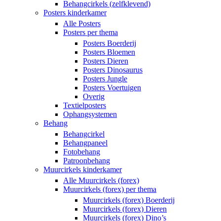
Behangcirkels (zelfklevend)
Posters kinderkamer
Alle Posters
Posters per thema
Posters Boerderij
Posters Bloemen
Posters Dieren
Posters Dinosaurus
Posters Jungle
Posters Voertuigen
Overig
Textielposters
Ophangsystemen
Behang
Behangcirkel
Behangpaneel
Fotobehang
Patroonbehang
Muurcirkels kinderkamer
Alle Muurcirkels (forex)
Muurcirkels (forex) per thema
Muurcirkels (forex) Boerderij
Muurcirkels (forex) Dieren
Muurcirkels (forex) Dino’s