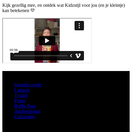
Kijk gezellig mee, en ontdek wat Kidzstijl voor jou (en je kleintje)
kan betekenen 💛
Aanbod
Muurdecoratie
Lampen
Textiel
Papier
Bobbi Beer
Aanbiedingen
Cadeautips
Informatie