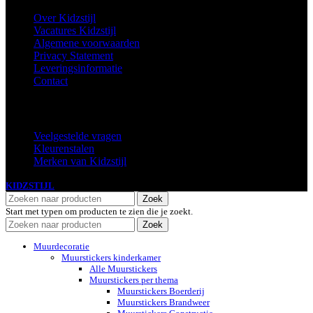
Over Kidzstijl
Vacatures Kidzstijl
Algemene voorwaarden
Privacy Statement
Leveringsinformatie
Contact
Extra
Veelgestelde vragen
Kleurenstalen
Merken van Kidzstijl
KIDZSTIJL
2024
Zoek
Start met typen om producten te zien die je zoekt.
Zoek
Muurdecoratie
Muurstickers kinderkamer
Alle Muurstickers
Muurstickers per thema
Muurstickers Boerderij
Muurstickers Brandweer