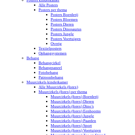
Posters kinderkamer
Alle Posters
Posters per thema
Posters Boerderij
Posters Bloemen
Posters Dieren
Posters Dinosaurus
Posters Jungle
Posters Voertuigen
Overig
Textielposters
Ophangsystemen
Behang
Behangcirkel
Behangpaneel
Fotobehang
Patroonbehang
Muurcirkels kinderkamer
Alle Muurcirkels (forex)
Muurcirkels (forex) per thema
Muurcirkels (forex) Boerderij
Muurcirkels (forex) Dieren
Muurcirkels (forex) Dino’s
Muurcirkels (forex) Eenhoorns
Muurcirkels (forex) Jungle
Muurcirkels (forex) Paarden
Muurcirkels (forex) Sport
Muurcirkels (forex) Voertuigen