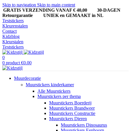
Skip to navigation
Skip to main content
GRATIS VERZENDING VANAF € 40,00
30-DAGEN
Retourgarantie UNIEK en GEMAAKT in NL
Teststickers
Kleurenstalen
Contact
Kidzblog
Kleurstalen
Teststickers
0
0
product
€
0.00
Muurdecoratie
Muurstickers kinderkamer
Alle Muurstickers
Muurstickers per thema
Muurstickers Boerderij
Muurstickers Brandweer
Muurstickers Constructie
Muurstickers Dieren
Muurstickers Dinosaurus
Muurstickers Eenhoorn