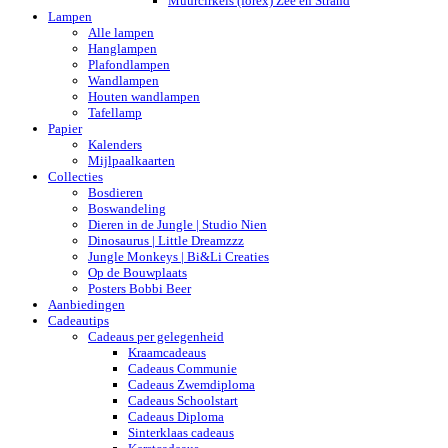
Muurcirkels (forex) Zee en Strand
Lampen
Alle lampen
Hanglampen
Plafondlampen
Wandlampen
Houten wandlampen
Tafellamp
Papier
Kalenders
Mijlpaalkaarten
Collecties
Bosdieren
Boswandeling
Dieren in de Jungle | Studio Nien
Dinosaurus | Little Dreamzzz
Jungle Monkeys | Bi&Li Creaties
Op de Bouwplaats
Posters Bobbi Beer
Aanbiedingen
Cadeautips
Cadeaus per gelegenheid
Kraamcadeaus
Cadeaus Communie
Cadeaus Zwemdiploma
Cadeaus Schoolstart
Cadeaus Diploma
Sinterklaas cadeaus