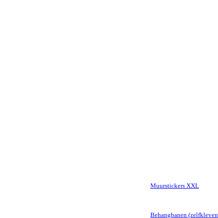
Muurstickers XXL
Behangbanen (zelfkleven