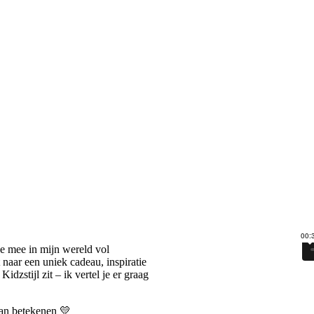
 je mee in mijn wereld vol
t naar een uniek cadeau, inspiratie
dzstijl zit – ik vertel je er graag
 kan betekenen 💛