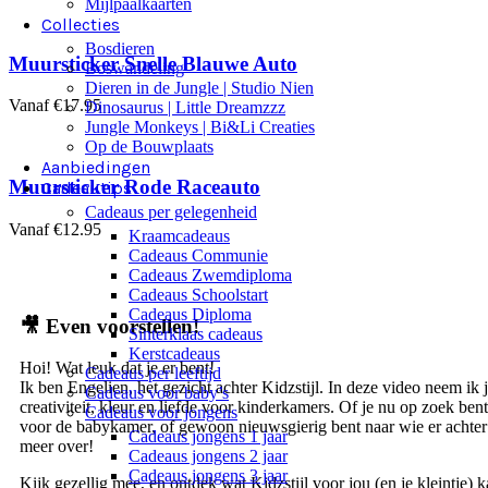
Mijlpaalkaarten
Collecties
Bosdieren
Muursticker Snelle Blauwe Auto
Boswandeling
Dieren in de Jungle | Studio Nien
Vanaf
€
17.95
Dinosaurus | Little Dreamzzz
Jungle Monkeys | Bi&Li Creaties
Op de Bouwplaats
Aanbiedingen
Muursticker Rode Raceauto
Cadeautips
Cadeaus per gelegenheid
Vanaf
€
12.95
Kraamcadeaus
Cadeaus Communie
Cadeaus Zwemdiploma
Cadeaus Schoolstart
Cadeaus Diploma
🎥
Even voorstellen!
Sinterklaas cadeaus
Kerstcadeaus
Hoi! Wat leuk dat je er bent!
Cadeaus per leeftijd
Ik ben Engelien, het gezicht achter Kidzstijl. In deze video neem ik
Cadeaus voor baby’s
creativiteit, kleur en liefde voor kinderkamers. Of je nu op zoek ben
Cadeaus voor jongens
voor de babykamer, of gewoon nieuwsgierig bent naar wie er achter Ki
Cadeaus jongens 1 jaar
meer over!
Cadeaus jongens 2 jaar
Cadeaus jongens 3 jaar
Kijk gezellig mee, en ontdek wat Kidzstijl voor jou (en je kleintje)