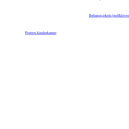
Behangcirkels (zelfkleve
Posters kinderkamer