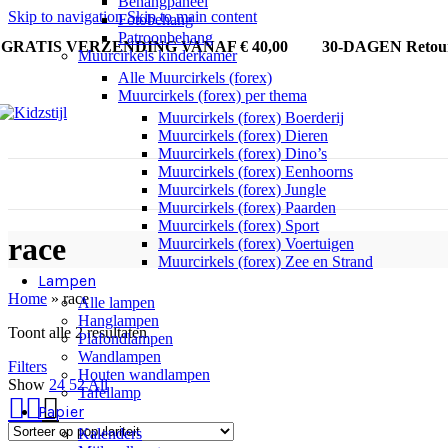
Behangpaneel
Skip to navigation
Skip to main content
Fotobehang
Patroonbehang
GRATIS VERZENDING VANAF € 40,00
30-DAGEN Reto
Muurcirkels kinderkamer
Alle Muurcirkels (forex)
Muurcirkels (forex) per thema
Muurcirkels (forex) Boerderij
Muurcirkels (forex) Dieren
Muurcirkels (forex) Dino’s
Muurcirkels (forex) Eenhoorns
Muurcirkels (forex) Jungle
Muurcirkels (forex) Paarden
Muurcirkels (forex) Sport
race
Muurcirkels (forex) Voertuigen
Muurcirkels (forex) Zee en Strand
Lampen
Home
»
race
Alle lampen
Hanglampen
Toont alle 2 resultaten
Plafondlampen
Wandlampen
Filters
Houten wandlampen
Show
24
52
All
Tafellamp
Papier
Kalenders