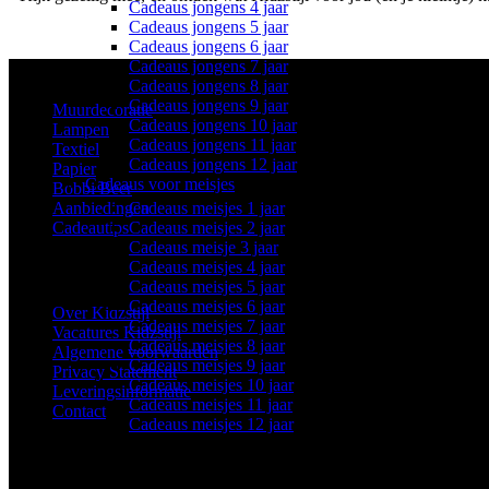
Cadeaus jongens 4 jaar
Cadeaus jongens 5 jaar
Cadeaus jongens 6 jaar
Cadeaus jongens 7 jaar
Aanbod
Cadeaus jongens 8 jaar
Cadeaus jongens 9 jaar
Muurdecoratie
Cadeaus jongens 10 jaar
Lampen
Cadeaus jongens 11 jaar
Textiel
Cadeaus jongens 12 jaar
Papier
Cadeaus voor meisjes
Bobbi Beer
Aanbiedingen
Cadeaus meisjes 1 jaar
Cadeautips
Cadeaus meisjes 2 jaar
Cadeaus meisje 3 jaar
Cadeaus meisjes 4 jaar
Informatie
Cadeaus meisjes 5 jaar
Cadeaus meisjes 6 jaar
Over Kidzstijl
Cadeaus meisjes 7 jaar
Vacatures Kidzstijl
Cadeaus meisjes 8 jaar
Algemene voorwaarden
Cadeaus meisjes 9 jaar
Privacy Statement
Cadeaus meisjes 10 jaar
Leveringsinformatie
Cadeaus meisjes 11 jaar
Contact
Cadeaus meisjes 12 jaar
Extra