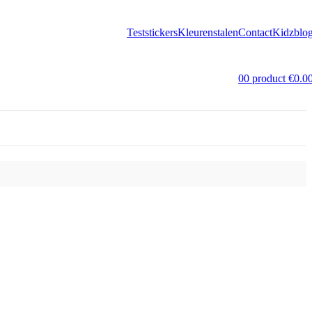
Teststickers
Kleurenstalen
Contact
Kidzblo
0
0
product
€
0.0