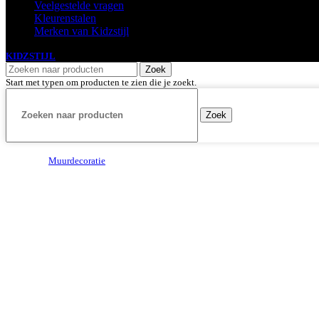
Veelgestelde vragen
Kleurenstalen
Merken van Kidzstijl
KIDZSTIJL
2024
Zoek
Start met typen om producten te zien die je zoekt.
Zoek
Muurdecoratie