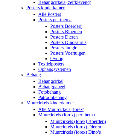
Behangcirkels (zelfklevend)
Posters kinderkamer
Alle Posters
Posters per thema
Posters Boerderij
Posters Bloemen
Posters Dieren
Posters Dinosaurus
Posters Jungle
Posters Voertuigen
Overig
Textielposters
Ophangsystemen
Behang
Behangcirkel
Behangpaneel
Fotobehang
Patroonbehang
Muurcirkels kinderkamer
Alle Muurcirkels (forex)
Muurcirkels (forex) per thema
Muurcirkels (forex) Boerderij
Muurcirkels (forex) Dieren
Muurcirkels (forex) Dino’s