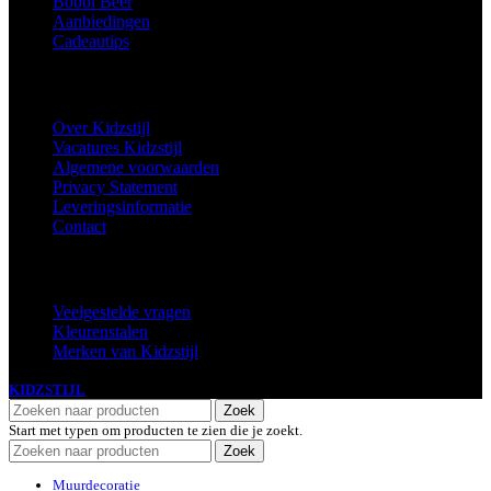
Bobbi Beer
Aanbiedingen
Cadeautips
Informatie
Over Kidzstijl
Vacatures Kidzstijl
Algemene voorwaarden
Privacy Statement
Leveringsinformatie
Contact
Extra
Veelgestelde vragen
Kleurenstalen
Merken van Kidzstijl
KIDZSTIJL
2024
Zoek
Start met typen om producten te zien die je zoekt.
Zoek
Muurdecoratie