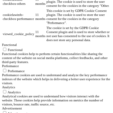
plugin. The cookie is used to store the user
checkbox-others
months
consent for the cookies in the category "Other.
This cookie is set by GDPR Cookie Consent
cookielawinfo-
11
plugin. The cookie is used to store the user
checkbox-performance
months
consent for the cookies in the category
"Performance".
The cookie is set by the GDPR Cookie
11
Consent plugin and is used to store whether or
viewed_cookie_policy
months
not user has consented to the use of cookies. It
does not store any personal data.
Functional
Functional
Functional cookies help to perform certain functionalities like sharing the
content of the website on social media platforms, collect feedbacks, and other
third-party features.
Performance
Performance
Performance cookies are used to understand and analyze the key performance
indexes of the website which helps in delivering a better user experience for the
visitors.
Analytics
Analytics
Analytical cookies are used to understand how visitors interact with the
website. These cookies help provide information on metrics the number of
visitors, bounce rate, traffic source, etc.
Advertisement