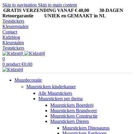
Skip to navigation
Skip to main content
GRATIS VERZENDING VANAF € 40,00
30-DAGEN
Retourgarantie UNIEK en GEMAAKT in NL
Teststickers
Kleurenstalen
Contact
Kidzblog
Kleurstalen
Teststickers
0
0
product
€
0.00
Muurdecoratie
Muurstickers kinderkamer
Alle Muurstickers
Muurstickers per thema
Muurstickers Boerderij
Muurstickers Brandweer
Muurstickers Constructie
Muurstickers Dieren
Muurstickers Dinosaurus
Muurstickers Eenhoorn