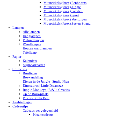
Muurcirkels (forex) Eenhoorns
Muurcirkels (forex) Jungle
Muurcirkels (forex) Paarden
Muurcirkels (forex) Sport
Muurcirkels (forex) Voertuigen
Muurcirkels (forex) Zee en Strand
Lampen
Alle lampen
Hanglampen
Plafondlampen
Wandlampen
Houten wandlampen
Tafellamp
Papier
Kalenders
Mijlpaalkaarten
Collecties
Bosdieren
Boswandeling
Dieren in de Jungle | Studio Nien
Dinosaurus | Little Dreamzzz
Jungle Monkeys | Bi&Li Creaties
Op de Bouwplaats
Posters Bobbi Beer
Aanbiedingen
Cadeautips
Cadeaus per gelegenheid
Kraamcadeaus