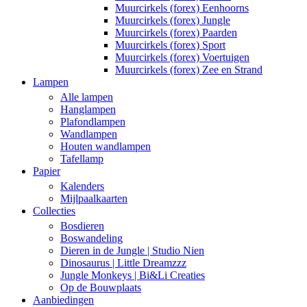
Muurcirkels (forex) Eenhoorns
Muurcirkels (forex) Jungle
Muurcirkels (forex) Paarden
Muurcirkels (forex) Sport
Muurcirkels (forex) Voertuigen
Muurcirkels (forex) Zee en Strand
Lampen
Alle lampen
Hanglampen
Plafondlampen
Wandlampen
Houten wandlampen
Tafellamp
Papier
Kalenders
Mijlpaalkaarten
Collecties
Bosdieren
Boswandeling
Dieren in de Jungle | Studio Nien
Dinosaurus | Little Dreamzzz
Jungle Monkeys | Bi&Li Creaties
Op de Bouwplaats
Aanbiedingen