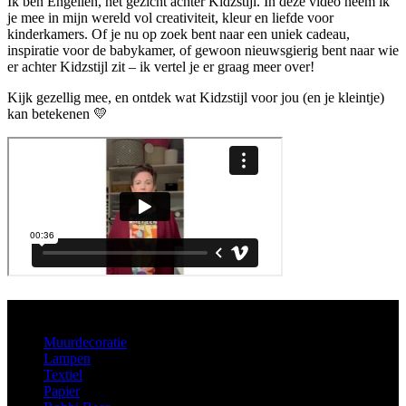
Ik ben Engelien, het gezicht achter Kidzstijl. In deze video neem ik
je mee in mijn wereld vol creativiteit, kleur en liefde voor
kinderkamers. Of je nu op zoek bent naar een uniek cadeau,
inspiratie voor de babykamer, of gewoon nieuwsgierig bent naar wie
er achter Kidzstijl zit – ik vertel je er graag meer over!
Kijk gezellig mee, en ontdek wat Kidzstijl voor jou (en je kleintje)
kan betekenen 💛
Aanbod
Muurdecoratie
Lampen
Textiel
Papier