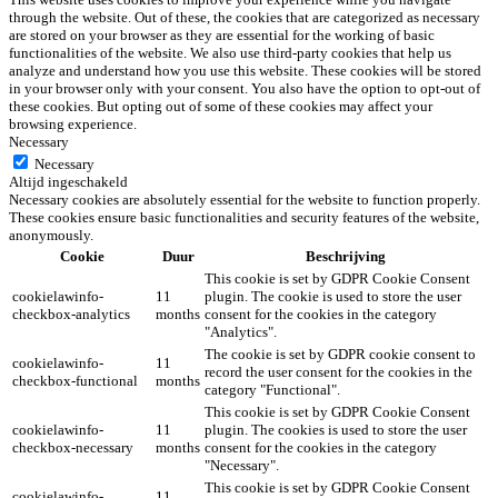
through the website. Out of these, the cookies that are categorized as necessary
are stored on your browser as they are essential for the working of basic
functionalities of the website. We also use third-party cookies that help us
analyze and understand how you use this website. These cookies will be stored
in your browser only with your consent. You also have the option to opt-out of
these cookies. But opting out of some of these cookies may affect your
browsing experience.
Necessary
Necessary
Altijd ingeschakeld
Necessary cookies are absolutely essential for the website to function properly.
These cookies ensure basic functionalities and security features of the website,
anonymously.
Cookie
Duur
Beschrijving
This cookie is set by GDPR Cookie Consent
cookielawinfo-
11
plugin. The cookie is used to store the user
checkbox-analytics
months
consent for the cookies in the category
"Analytics".
The cookie is set by GDPR cookie consent to
cookielawinfo-
11
record the user consent for the cookies in the
checkbox-functional
months
category "Functional".
This cookie is set by GDPR Cookie Consent
cookielawinfo-
11
plugin. The cookies is used to store the user
checkbox-necessary
months
consent for the cookies in the category
"Necessary".
This cookie is set by GDPR Cookie Consent
cookielawinfo-
11