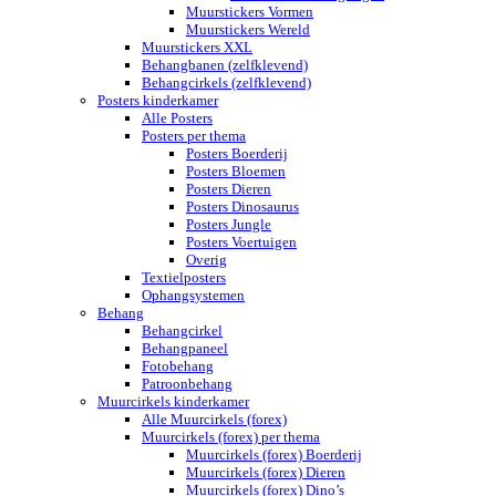
Muurstickers Vormen
Muurstickers Wereld
Muurstickers XXL
Behangbanen (zelfklevend)
Behangcirkels (zelfklevend)
Posters kinderkamer
Alle Posters
Posters per thema
Posters Boerderij
Posters Bloemen
Posters Dieren
Posters Dinosaurus
Posters Jungle
Posters Voertuigen
Overig
Textielposters
Ophangsystemen
Behang
Behangcirkel
Behangpaneel
Fotobehang
Patroonbehang
Muurcirkels kinderkamer
Alle Muurcirkels (forex)
Muurcirkels (forex) per thema
Muurcirkels (forex) Boerderij
Muurcirkels (forex) Dieren
Muurcirkels (forex) Dino’s