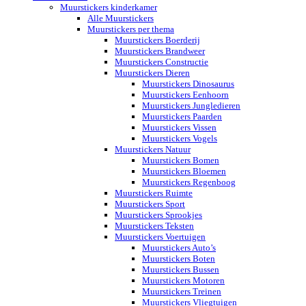
Muurstickers kinderkamer
Alle Muurstickers
Muurstickers per thema
Muurstickers Boerderij
Muurstickers Brandweer
Muurstickers Constructie
Muurstickers Dieren
Muurstickers Dinosaurus
Muurstickers Eenhoorn
Muurstickers Jungledieren
Muurstickers Paarden
Muurstickers Vissen
Muurstickers Vogels
Muurstickers Natuur
Muurstickers Bomen
Muurstickers Bloemen
Muurstickers Regenboog
Muurstickers Ruimte
Muurstickers Sport
Muurstickers Sprookjes
Muurstickers Teksten
Muurstickers Voertuigen
Muurstickers Auto’s
Muurstickers Boten
Muurstickers Bussen
Muurstickers Motoren
Muurstickers Treinen
Muurstickers Vliegtuigen