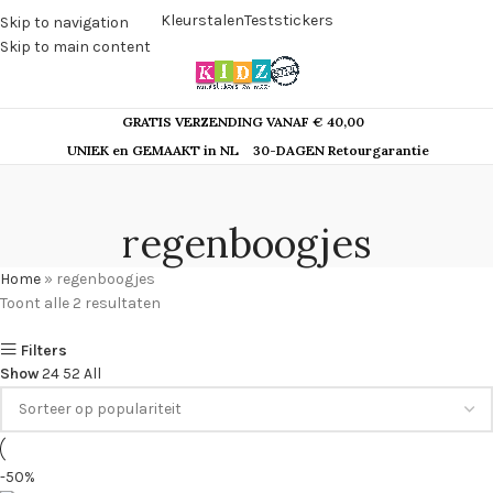
Kleurstalen
Teststickers
Skip to navigation
Skip to main content
GRATIS VERZENDING VANAF € 40,00
UNIEK en GEMAAKT in NL
30-DAGEN Retourgarantie
regenboogjes
Home
»
regenboogjes
Toont alle 2 resultaten
Filters
Show
24
52
All
-50%