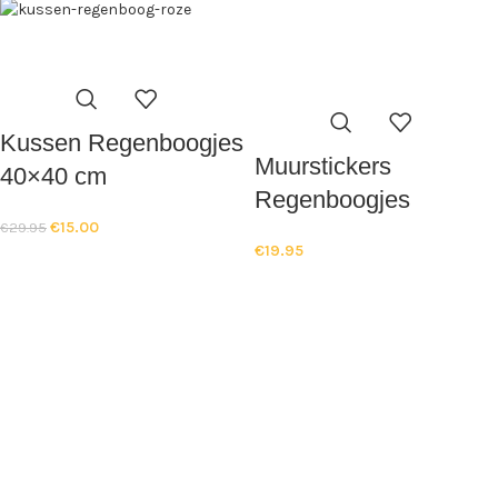
Kussen Regenboogjes
Muurstickers
40×40 cm
Regenboogjes
€
15.00
€
29.95
€
19.95