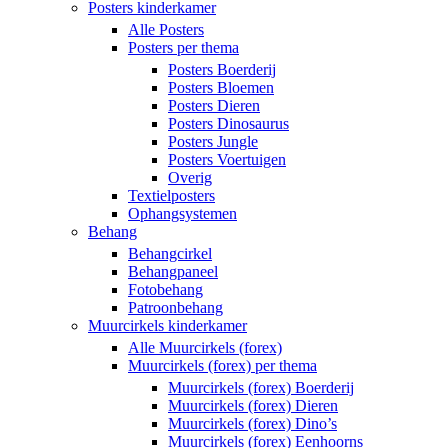
Posters kinderkamer
Alle Posters
Posters per thema
Posters Boerderij
Posters Bloemen
Posters Dieren
Posters Dinosaurus
Posters Jungle
Posters Voertuigen
Overig
Textielposters
Ophangsystemen
Behang
Behangcirkel
Behangpaneel
Fotobehang
Patroonbehang
Muurcirkels kinderkamer
Alle Muurcirkels (forex)
Muurcirkels (forex) per thema
Muurcirkels (forex) Boerderij
Muurcirkels (forex) Dieren
Muurcirkels (forex) Dino’s
Muurcirkels (forex) Eenhoorns