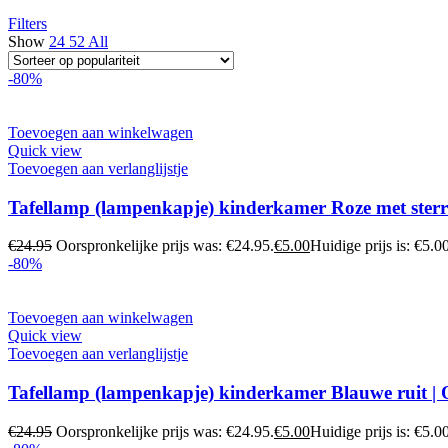
Filters
Show
24
52
All
-80%
Toevoegen aan winkelwagen
Quick view
Toevoegen aan verlanglijstje
Tafellamp (lampenkapje) kinderkamer Roze met sterr
€
24.95
Oorspronkelijke prijs was: €24.95.
€
5.00
Huidige prijs is: €5.00
-80%
Toevoegen aan winkelwagen
Quick view
Toevoegen aan verlanglijstje
Tafellamp (lampenkapje) kinderkamer Blauwe ruit 
€
24.95
Oorspronkelijke prijs was: €24.95.
€
5.00
Huidige prijs is: €5.00