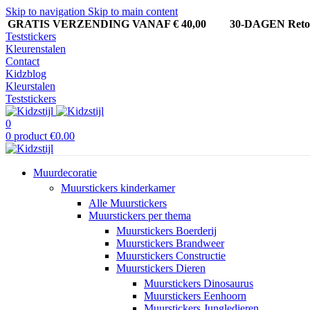
Skip to navigation
Skip to main content
GRATIS VERZENDING VANAF € 40,00
30-DAGEN Ret
Teststickers
Kleurenstalen
Contact
Kidzblog
Kleurstalen
Teststickers
0
0
product
€
0.00
Muurdecoratie
Muurstickers kinderkamer
Alle Muurstickers
Muurstickers per thema
Muurstickers Boerderij
Muurstickers Brandweer
Muurstickers Constructie
Muurstickers Dieren
Muurstickers Dinosaurus
Muurstickers Eenhoorn
Muurstickers Jungledieren