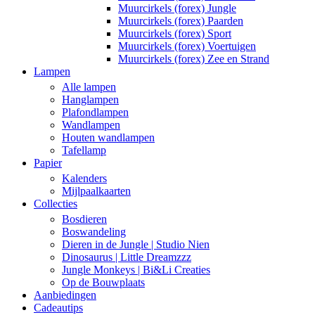
Muurcirkels (forex) Jungle
Muurcirkels (forex) Paarden
Muurcirkels (forex) Sport
Muurcirkels (forex) Voertuigen
Muurcirkels (forex) Zee en Strand
Lampen
Alle lampen
Hanglampen
Plafondlampen
Wandlampen
Houten wandlampen
Tafellamp
Papier
Kalenders
Mijlpaalkaarten
Collecties
Bosdieren
Boswandeling
Dieren in de Jungle | Studio Nien
Dinosaurus | Little Dreamzzz
Jungle Monkeys | Bi&Li Creaties
Op de Bouwplaats
Aanbiedingen
Cadeautips