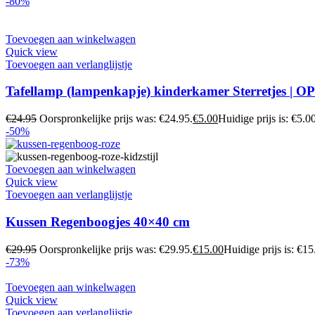
-80%
Toevoegen aan winkelwagen
Quick view
Toevoegen aan verlanglijstje
Tafellamp (lampenkapje) kinderkamer Sterretjes | 
€
24.95
Oorspronkelijke prijs was: €24.95.
€
5.00
Huidige prijs is: €5.00
-50%
Toevoegen aan winkelwagen
Quick view
Toevoegen aan verlanglijstje
Kussen Regenboogjes 40×40 cm
€
29.95
Oorspronkelijke prijs was: €29.95.
€
15.00
Huidige prijs is: €15
-73%
Toevoegen aan winkelwagen
Quick view
Toevoegen aan verlanglijstje