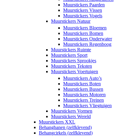
Muurstickers Paarden
Muurstickers Vissen
Muurstickers Vogels
Muurstickers Natuur
Muurstickers Bloemen
Muurstickers Bomen
Muurstickers Onderwater
Muurstickers Regenboog
Muurstickers Ruimte
Muurstickers Sport
Muurstickers Sprookjes
Muurstickers Teksten
Muurstickers Voertuigen
Muurstickers Auto’s
Muurstickers Boten
Muurstickers Bussen
Muurstickers Motoren
Muurstickers Treinen
Muurstickers Vliegtuigen
Muurstickers Vormen
Muurstickers Wereld
Muurstickers XXL
Behangbanen (zelfklevend)
Behangcirkels (zelfklevend)