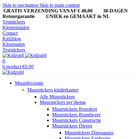
Skip to navigation
Skip to main content
GRATIS VERZENDING VANAF € 40,00
30-DAGEN
Retourgarantie UNIEK en GEMAAKT in NL
Teststickers
Kleurenstalen
Contact
Kidzblog
Kleurstalen
Teststickers
0
0
product
€
0.00
Muurdecoratie
Muurstickers kinderkamer
Alle Muurstickers
Muurstickers per thema
Muurstickers Boerderij
Muurstickers Brandweer
Muurstickers Constructie
Muurstickers Dieren
Muurstickers Dinosaurus
Muurstickers Eenhoorn