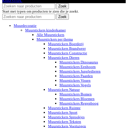
KIDZSTIJL
2024
Zoek
Start met typen om producten te zien die je zoekt.
Zoek
Muurdecoratie
Muurstickers kinderkamer
Alle Muurstickers
Muurstickers per thema
Muurstickers Boerderij
Muurstickers Brandweer
Muurstickers Constructie
Muurstickers Dieren
Muurstickers Dinosaurus
Muurstickers Eenhoorn
Muurstickers Jungledieren
Muurstickers Paarden
Muurstickers Vissen
Muurstickers Vogels
Muurstickers Natuur
Muurstickers Bomen
Muurstickers Bloemen
Muurstickers Regenboog
Muurstickers Ruimte
Muurstickers Sport
Muurstickers Sprookjes
Muurstickers Teksten
Muurstickers Voertuigen