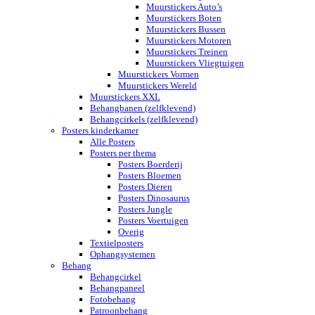
Muurstickers Auto’s
Muurstickers Boten
Muurstickers Bussen
Muurstickers Motoren
Muurstickers Treinen
Muurstickers Vliegtuigen
Muurstickers Vormen
Muurstickers Wereld
Muurstickers XXL
Behangbanen (zelfklevend)
Behangcirkels (zelfklevend)
Posters kinderkamer
Alle Posters
Posters per thema
Posters Boerderij
Posters Bloemen
Posters Dieren
Posters Dinosaurus
Posters Jungle
Posters Voertuigen
Overig
Textielposters
Ophangsystemen
Behang
Behangcirkel
Behangpaneel
Fotobehang
Patroonbehang