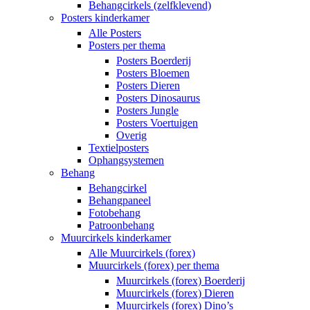
Behangcirkels (zelfklevend)
Posters kinderkamer
Alle Posters
Posters per thema
Posters Boerderij
Posters Bloemen
Posters Dieren
Posters Dinosaurus
Posters Jungle
Posters Voertuigen
Overig
Textielposters
Ophangsystemen
Behang
Behangcirkel
Behangpaneel
Fotobehang
Patroonbehang
Muurcirkels kinderkamer
Alle Muurcirkels (forex)
Muurcirkels (forex) per thema
Muurcirkels (forex) Boerderij
Muurcirkels (forex) Dieren
Muurcirkels (forex) Dino’s