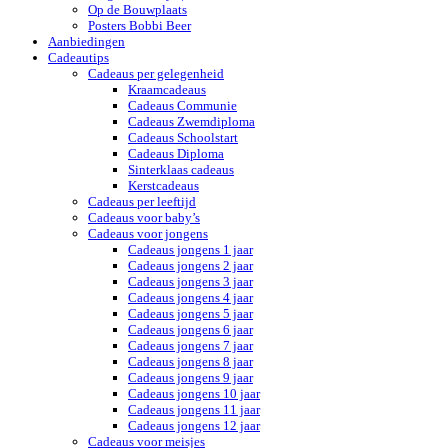
Op de Bouwplaats
Posters Bobbi Beer
Aanbiedingen
Cadeautips
Cadeaus per gelegenheid
Kraamcadeaus
Cadeaus Communie
Cadeaus Zwemdiploma
Cadeaus Schoolstart
Cadeaus Diploma
Sinterklaas cadeaus
Kerstcadeaus
Cadeaus per leeftijd
Cadeaus voor baby’s
Cadeaus voor jongens
Cadeaus jongens 1 jaar
Cadeaus jongens 2 jaar
Cadeaus jongens 3 jaar
Cadeaus jongens 4 jaar
Cadeaus jongens 5 jaar
Cadeaus jongens 6 jaar
Cadeaus jongens 7 jaar
Cadeaus jongens 8 jaar
Cadeaus jongens 9 jaar
Cadeaus jongens 10 jaar
Cadeaus jongens 11 jaar
Cadeaus jongens 12 jaar
Cadeaus voor meisjes