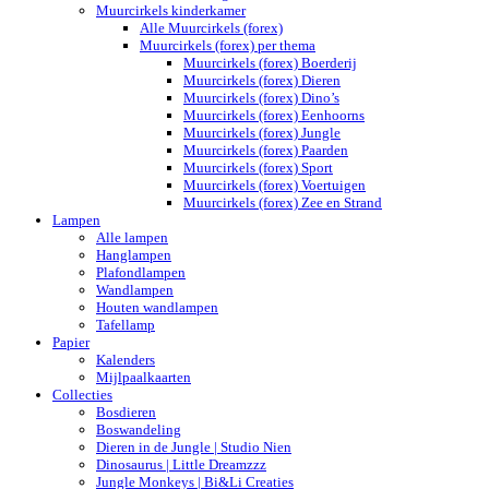
Muurcirkels kinderkamer
Alle Muurcirkels (forex)
Muurcirkels (forex) per thema
Muurcirkels (forex) Boerderij
Muurcirkels (forex) Dieren
Muurcirkels (forex) Dino’s
Muurcirkels (forex) Eenhoorns
Muurcirkels (forex) Jungle
Muurcirkels (forex) Paarden
Muurcirkels (forex) Sport
Muurcirkels (forex) Voertuigen
Muurcirkels (forex) Zee en Strand
Lampen
Alle lampen
Hanglampen
Plafondlampen
Wandlampen
Houten wandlampen
Tafellamp
Papier
Kalenders
Mijlpaalkaarten
Collecties
Bosdieren
Boswandeling
Dieren in de Jungle | Studio Nien
Dinosaurus | Little Dreamzzz
Jungle Monkeys | Bi&Li Creaties