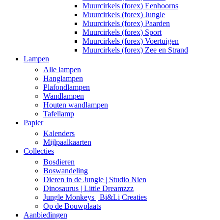
Muurcirkels (forex) Eenhoorns
Muurcirkels (forex) Jungle
Muurcirkels (forex) Paarden
Muurcirkels (forex) Sport
Muurcirkels (forex) Voertuigen
Muurcirkels (forex) Zee en Strand
Lampen
Alle lampen
Hanglampen
Plafondlampen
Wandlampen
Houten wandlampen
Tafellamp
Papier
Kalenders
Mijlpaalkaarten
Collecties
Bosdieren
Boswandeling
Dieren in de Jungle | Studio Nien
Dinosaurus | Little Dreamzzz
Jungle Monkeys | Bi&Li Creaties
Op de Bouwplaats
Aanbiedingen