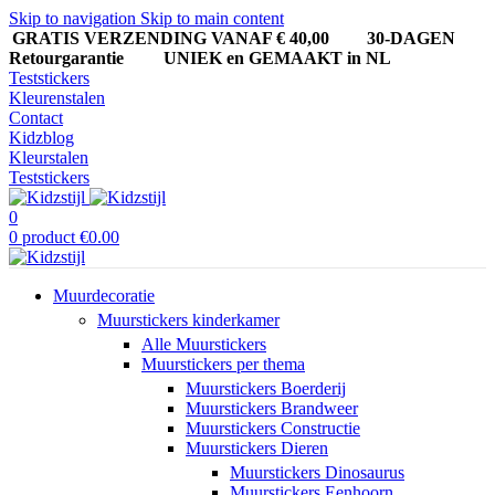
Skip to navigation
Skip to main content
GRATIS VERZENDING VANAF € 40,00
30-DAGEN
Retourgarantie UNIEK en GEMAAKT in NL
Teststickers
Kleurenstalen
Contact
Kidzblog
Kleurstalen
Teststickers
0
0
product
€
0.00
Muurdecoratie
Muurstickers kinderkamer
Alle Muurstickers
Muurstickers per thema
Muurstickers Boerderij
Muurstickers Brandweer
Muurstickers Constructie
Muurstickers Dieren
Muurstickers Dinosaurus
Muurstickers Eenhoorn