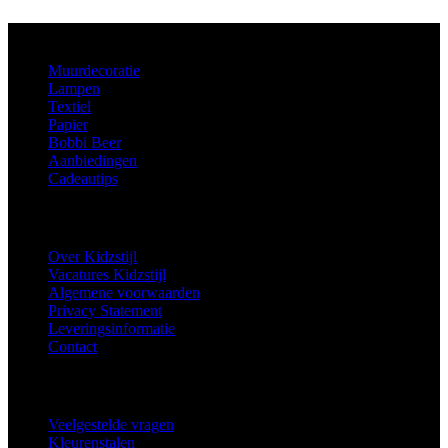
Aanbod
Muurdecoratie
Lampen
Textiel
Papier
Bobbi Beer
Aanbiedingen
Cadeautips
Informatie
Over Kidzstijl
Vacatures Kidzstijl
Algemene voorwaarden
Privacy Statement
Leveringsinformatie
Contact
Extra
Veelgestelde vragen
Kleurenstalen