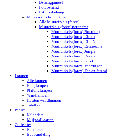
Behangpaneel
Fotobehang
Patroonbehang
Muurcirkels kinderkamer
Alle Muurcirkels (forex)
Muurcirkels (forex) per thema
Muurcirkels (forex) Boerderij
Muurcirkels (forex) Dieren
Muurcirkels (forex) Dino’s
Muurcirkels (forex) Eenhoorns
Muurcirkels (forex) Jungle
Muurcirkels (forex) Paarden
Muurcirkels (forex) Sport
Muurcirkels (forex) Voertuigen
Muurcirkels (forex) Zee en Strand
Lampen
Alle lampen
Hanglampen
Plafondlampen
Wandlampen
Houten wandlampen
Tafellamp
Papier
Kalenders
Mijlpaalkaarten
Collecties
Bosdieren
Boswandeling