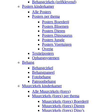
Behangcirkels (zelfklevend)
Posters kinderkamer
Alle Posters
Posters per thema
Posters Boerderij
Posters Bloemen
Posters Dieren
Posters Dinosaurus
Posters Jungle
Posters Voertuigen
Overig
Textielposters
Ophangsystemen
Behang
Behangcirkel
Behangpaneel
Fotobehang
Patroonbehang
Muurcirkels kinderkamer
Alle Muurcirkels (forex)
Muurcirkels (forex) per thema
Muurcirkels (forex) Boerderij
Muurcirkels (forex) Dieren
Muurcirkels (forex) Dino’s