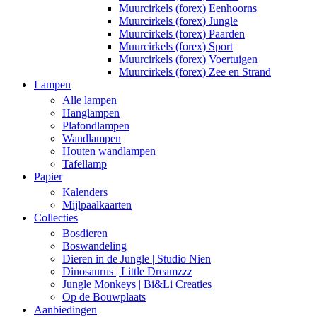
Muurcirkels (forex) Eenhoorns
Muurcirkels (forex) Jungle
Muurcirkels (forex) Paarden
Muurcirkels (forex) Sport
Muurcirkels (forex) Voertuigen
Muurcirkels (forex) Zee en Strand
Lampen
Alle lampen
Hanglampen
Plafondlampen
Wandlampen
Houten wandlampen
Tafellamp
Papier
Kalenders
Mijlpaalkaarten
Collecties
Bosdieren
Boswandeling
Dieren in de Jungle | Studio Nien
Dinosaurus | Little Dreamzzz
Jungle Monkeys | Bi&Li Creaties
Op de Bouwplaats
Aanbiedingen