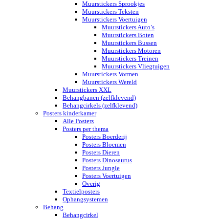
Muurstickers Sprookjes
Muurstickers Teksten
Muurstickers Voertuigen
Muurstickers Auto’s
Muurstickers Boten
Muurstickers Bussen
Muurstickers Motoren
Muurstickers Treinen
Muurstickers Vliegtuigen
Muurstickers Vormen
Muurstickers Wereld
Muurstickers XXL
Behangbanen (zelfklevend)
Behangcirkels (zelfklevend)
Posters kinderkamer
Alle Posters
Posters per thema
Posters Boerderij
Posters Bloemen
Posters Dieren
Posters Dinosaurus
Posters Jungle
Posters Voertuigen
Overig
Textielposters
Ophangsystemen
Behang
Behangcirkel