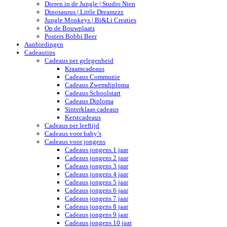
Dieren in de Jungle | Studio Nien
Dinosaurus | Little Dreamzzz
Jungle Monkeys | Bi&Li Creaties
Op de Bouwplaats
Posters Bobbi Beer
Aanbiedingen
Cadeautips
Cadeaus per gelegenheid
Kraamcadeaus
Cadeaus Communie
Cadeaus Zwemdiploma
Cadeaus Schoolstart
Cadeaus Diploma
Sinterklaas cadeaus
Kerstcadeaus
Cadeaus per leeftijd
Cadeaus voor baby’s
Cadeaus voor jongens
Cadeaus jongens 1 jaar
Cadeaus jongens 2 jaar
Cadeaus jongens 3 jaar
Cadeaus jongens 4 jaar
Cadeaus jongens 5 jaar
Cadeaus jongens 6 jaar
Cadeaus jongens 7 jaar
Cadeaus jongens 8 jaar
Cadeaus jongens 9 jaar
Cadeaus jongens 10 jaar