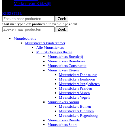
Merken van Kidzstijl
KIDZSTIJL
2024
Zoek
Start met typen om producten te zien die je zoekt.
Zoek
Muurdecoratie
Muurstickers kinderkamer
Alle Muurstickers
Muurstickers per thema
Muurstickers Boerderij
Muurstickers Brandweer
Muurstickers Constructie
Muurstickers Dieren
Muurstickers Dinosaurus
Muurstickers Eenhoorn
Muurstickers Jungledieren
Muurstickers Paarden
Muurstickers Vissen
Muurstickers Vogels
Muurstickers Natuur
Muurstickers Bomen
Muurstickers Bloemen
Muurstickers Regenboog
Muurstickers Ruimte
Muurstickers Sport