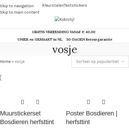
Kleurstalen
Teststickers
Skip to navigation
Skip to main content
GRATIS VERZENDING VANAF € 40,00
UNIEK en GEMAAKT in NL
30-DAGEN Retourgarantie
vosje
Home
»
vosje
Muurstickerset
Poster Bosdieren |
Bosdieren herfsttint
herfsttint