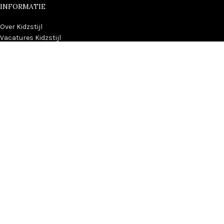
INFORMATIE
Over Kidzstijl
Vacatures Kidzstijl
Algemene voorwaarden
Privacy Statement
Leveringsinformatie
Contact
EXTRA
Veelgestelde vragen
Kleurenstalen
Merken van Kidzstijl
KIDZSTIJL
2024
Menu
Home